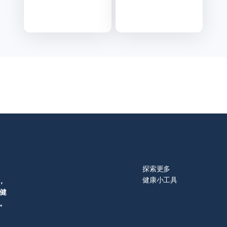
立即前往
立即前往
i
i
BMI
BMR/TDEE
计算
计算机：基
器：
础代谢率、
输入
每日消耗总
身高
热量计算
体
重，
计算
BMI
探索更多
身体
健康小工具
，
质量
健
指
。
数！