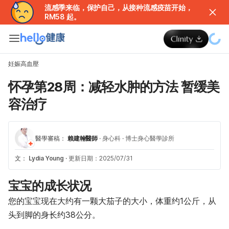
流感季来临，保护自己，从接种流感疫苗开始，
RM58 起。
妊娠高血壓
怀孕第28周：减轻水肿的方法 暂缓美
容治疗
醫學審稿：
賴建翰醫師
·
身心科
·
博士身心醫學診所
文：
Lydia Young
·
更新日期：2025/07/31
宝宝的成长状况
您的宝宝现在大约有一颗大茄子的大小，体重约1公斤，从
头到脚的身长约38公分。