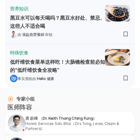
营养知识
黑豆水可以每天喝吗？黑豆水好处、禁忌、
这些人不适合喝
由
張益堯營養師
审核
特殊饮食
低纤维饮食菜单这样吃！大肠镜检查前必知
的“低纤维饮食全攻略”
事实查核由
Hello 健康
专家小组
医师阵容
唐 嶔峰 （Dr. Keith Thong Ching Fung）
Horeb Services Sdn. Bhd.（Drs Tong, Leow, Chiam &
Partners)