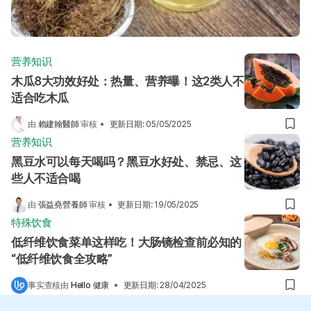
营养知识
木瓜8大功效好处：热量、营养曝！这2类人不
适合吃木瓜
由
賴建翰醫師
审核
•
更新日期
:
05/05/2025
营养知识
黑豆水可以每天喝吗？黑豆水好处、禁忌、这
些人不适合喝
由
張益堯營養師
审核
•
更新日期
:
19/05/2025
特殊饮食
低纤维饮食菜单这样吃！大肠镜检查前必知的
“低纤维饮食全攻略”
事实查核由
Hello 健康
•
更新日期
:
28/04/2025