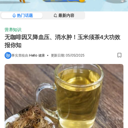
热门话题
最新内容
营养知识
无咖啡因又降血压、消水肿！玉米须茶4大功效
报你知
事实查核由
Hello 健康
•
更新日期
:
05/05/2025