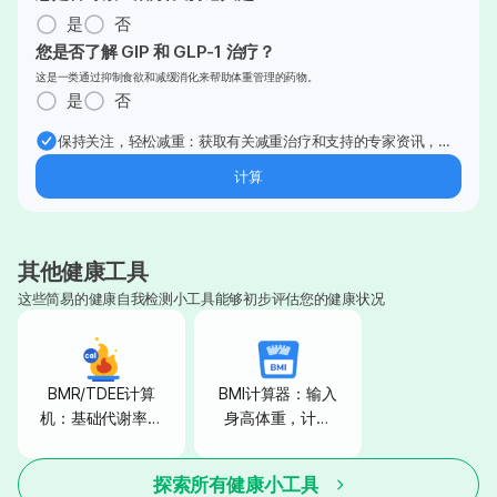
是
否
您是否了解 GIP 和 GLP-1 治疗？
这是一类通过抑制食欲和减缓消化来帮助体重管理的药物。
是
否
保持关注，轻松减重：获取有关减重治疗和支持的专家资讯，直
接发送到您的邮箱。
计算
其他健康工具
这些简易的健康自我检测小工具能够初步评估您的健康状况
BMR/TDEE计算
BMI计算器：输入
机：基础代谢率、
身高体重，计算
每日消耗总热量计
BMI身体质量指
算
数！
探索所有健康小工具