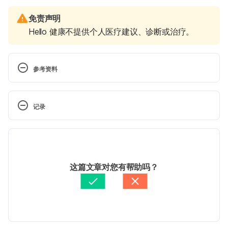
免责声明
Hello 健康不提供个人医疗建议、诊断或治疗。
参考资料
台湾长庚纪念医院曾志仁医师-子宫颈癌与子宫颈癌前
记录
期的防治
 现行版本
丁大清（台湾花莲慈济医学中心妇产部主任）-子宫颈
癌是女性大敌！
2025/08/15
编写者
周維薪醫師（大象醫師）
这篇文章对您有帮助吗？
American Society of Clinical Oncology- Cervical 
由 
Jeff Ong
 更新
Cancer: Screening and Prevention
National cancer institute