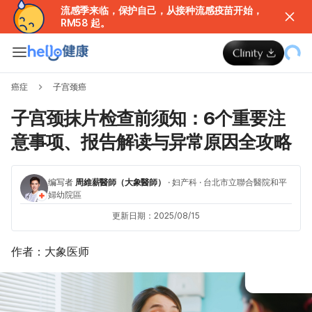
流感季来临，保护自己，从接种流感疫苗开始，
RM58 起。
癌症
子宫颈癌
子宫颈抹片检查前须知：6个重要注
意事项、报告解读与异常原因全攻略
编写者
周維薪醫師（大象醫師）
·
妇产科
·
台北市立聯合醫院和平
婦幼院區
更新日期：2025/08/15
作者：大象医师