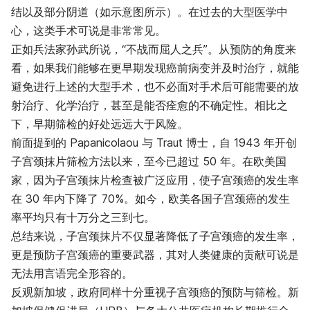
结以及部分阴道（如示意图所示）。在过去的大型医学中
心，这类手术可说是非常常见。
正如兵法家孙武所说，“不战而屈人之兵”。从预防的角度来
看，如果我们能够在更早期发现癌前病变并及时治疗，就能
避免进行上述的大型手术，也不必面对手术后可能需要的放
射治疗、化学治疗，甚至是能否痊愈的不确定性。相比之
下，早期筛检的好处远远大于风险。
前面提到的 Papanicolaou 与 Traut 博士，自 1943 年开创
子宫颈抹片筛检方法以来，至今已超过 50 年。在欧美国
家，因为子宫颈抹片检查被广泛应用，使子宫颈癌的发生率
在 30 年内下降了 70%。如今，欧美各国子宫颈癌的发生
率平均只有十万分之三到七。
总结来说，子宫颈抹片不仅显著降低了子宫颈癌的发生率，
更是预防子宫颈癌的重要武器，其对人类健康的贡献可说是
无法用言语完全形容的。
反观新加坡，政府同样十分重视子宫颈癌的预防与筛检。新