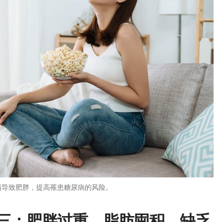
易导致肥胖，提高罹患糖尿病的风险。
三：
肥胖过重、脂肪囤积、缺乏