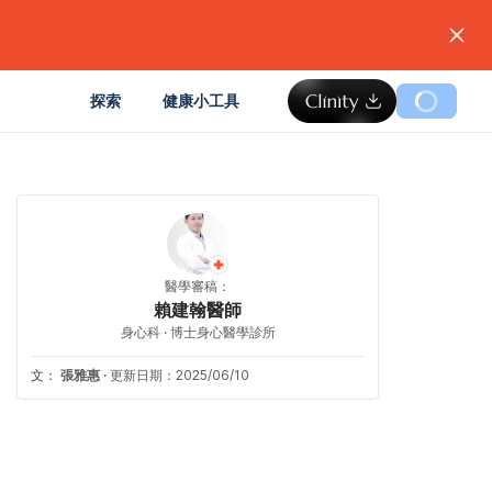
。
探索
健康小工具
醫學審稿：
賴建翰醫師
身心科 · 博士身心醫學診所
文：
張雅惠
·
更新日期：2025/06/10