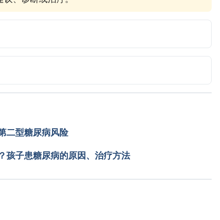
ww.mayoclinic.org/diseases-conditions/diabetes/. 
 https://www.diabetes.org/diabetes/genetics-diabetes. 
台湾中华民国糖尿病协会）
第二型糖尿病风险
wddt_heduc01.jsp?P_TNO=EDUC990010003&P_HCTG=A 
？孩子患糖尿病的原因、治疗方法
://www.mohw.gov.tw/cp-16-63343-1.html
//www.hpa.gov.tw/Pages/Detail.aspx?
载入中