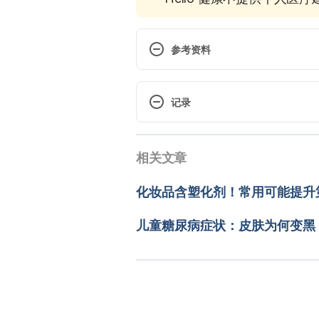
参考资料
Diabetes(Mayo Clinic). https://w
Accessed October 27 2020
记录
Learn the Genetics of Diabetes.
 现行版本
Accessed October 27 2020
相关文章
2025/06/10
造成糖尿病的原因及其危险因子（
文： 
張雅惠
化妆品含塑化剂！常用可能提升
http://www.diabetes.org.tw/
醫學審稿：
賴建翰醫師
Accessed November 1, 2021
由 
Jeff Ong
 更新
儿童糖尿病症状：皮肤为何变黑
控糖5撇步 健康有保固（台湾卫福部）https
慢性疾病风险评估平台（台湾卫福部）https:
nodeid=4306&pid=13870