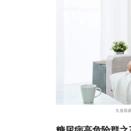
久坐容
糖尿病高危险群之