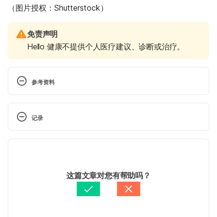
（图片授权：Shutterstock）
免责声明
Hello 健康不提供个人医疗建议、诊断或治疗。
参考资料
热血国中师心脏问题多 零辐射电烧治心房颤动好安”
心”（台湾亚洲大学附属医院）
记录
https://www.auh.org.tw/NewsInfo/NewsArticle?
no=1207 Accessed September 19, 2022
 现行版本
请问好心肝／心脏血管科5问 许宽立教授 专业解答
2025/08/07
（台湾肝病防治基金会）
文： 
張凱安 Kyle Chang
这篇文章对您有帮助吗？
https://www.liver.org.tw/journalView.php?
醫學審稿：
黃斯煒醫師
cat=63&sid=836&page=1 Accessed September 19, 
由 
Jeff Ong
 更新
2022