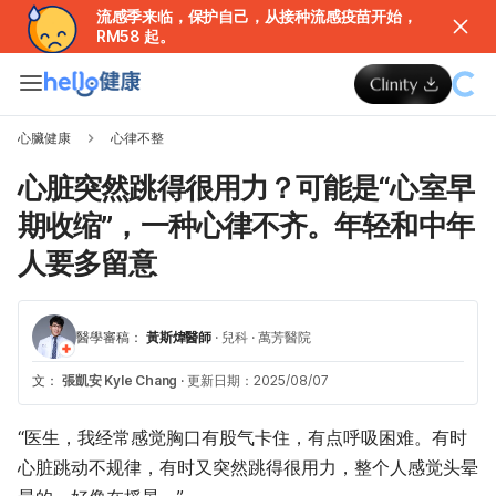
流感季来临，保护自己，从接种流感疫苗开始，
RM58 起。
心臟健康
心律不整
心脏突然跳得很用力？可能是“心室早
期收缩”，一种心律不齐。年轻和中年
人要多留意
醫學審稿：
黃斯煒醫師
·
兒科
·
萬芳醫院
文：
張凱安 Kyle Chang
·
更新日期：2025/08/07
“医生，我经常感觉胸口有股气卡住，有点呼吸困难。有时
心脏跳动不规律，有时又突然跳得很用力，整个人感觉头晕