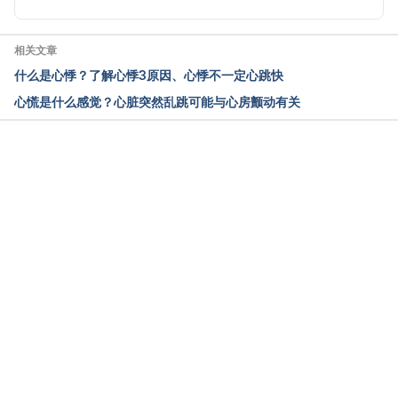
我是有症状的心室期外收缩病患（台湾长庚医疗财团
法人）
相关文章
https://webapp.cgmh.org.tw/cghsdm/PDAS_WRT/Fi
什么是心悸？了解心悸3原因、心悸不一定心跳快
les/UploadEdu/11/29553532120191209150247915_
心慌是什么感觉？心脏突然乱跳可能与心房颤动有关
%E6%B1%BA%E7%AD%96%E8%BC%94%E5%8A%
A9%E8%A1%A8-
%E6%88%91%E6%98%AF%E6%9C%89%E7%97%8
7%E7%8B%80%E7%9A%84%E5%BF%83%E5%AE
载入中
%A4%E6%9C%9F%E5%A4%96%E6%94%B6%E7%
B8%AE%E7%97%85%E6%82%A3%EF%BC%8C%E
6%98%AF%E5%90%A6%E8%A9%B2%E6%8E%A5
%E5%8F%97%E9%9B%BB%E7%794%9F%E7%90
%86%E7%87%92%E7%81%BC%E6%89%8B%E8%A
1%93%E6%B2%BB%E%99%82.pdf Accessed 
September 19, 2022
奇美中医处方改善反复不愈的心室早期收缩（台湾奇
美医院）