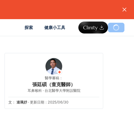
。
探索
健康小工具
醫學審稿：
張廷碩（查克醫師）
耳鼻喉科 · 台北醫學大學附設醫院
文：
連珮妤
·
更新日期：2025/06/30