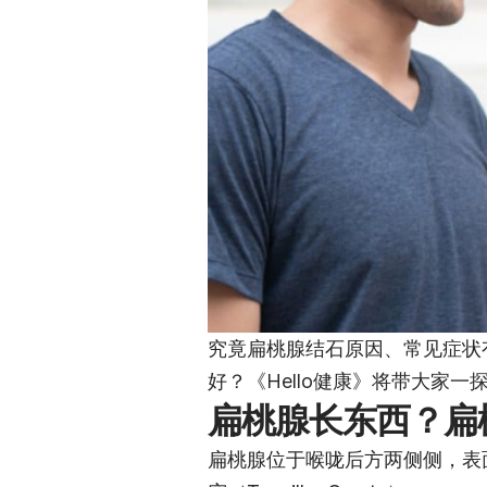
究竟扁桃腺结石原因、常见症状
好？《Hello健康》将带大家一
扁桃腺长东西？扁
扁桃腺位于喉咙后方两侧侧，表面