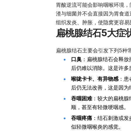
胃酸逆流可能会影响咽喉环境，
渣与细菌并不会直接因为胃食道
组织发炎、肿胀，使隐窝更容易
扁桃腺结石5大症
扁桃腺结石主要会引发下列5种
口臭
：扁桃腺结石会释放
后仍难以消除。这是许多
喉咙卡卡、有异物感
：患
后仍无法改善，这是因为
吞咽困难
：较大的扁桃腺
顺，甚至有轻微哽咽感。
吞咽疼痛
：结石刺激或发
似轻微咽喉炎的感觉。