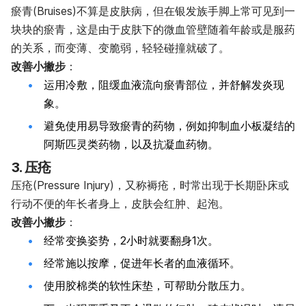
瘀青(Bruises)不算是皮肤病，但在银发族手脚上常可见到一
块块的瘀青，这是由于皮肤下的微血管壁随着年龄或是服药
的关系，而变薄、变脆弱，轻轻碰撞就破了。
改善小撇步
：
运用冷敷，阻缓血液流向瘀青部位，并舒解发炎现
象。
避免使用易导致瘀青的药物，例如抑制血小板凝结的
阿斯匹灵类药物，以及抗凝血药物。
3. 压疮
压疮(Pressure Injury)，又称褥疮，时常出现于长期卧床或
行动不便的年长者身上，皮肤会红肿、起泡。
改善小撇步
：
经常变换姿势，2小时就要翻身1次。
经常施以按摩，促进年长者的血液循环。
使用胶棉类的软性床垫，可帮助分散压力。