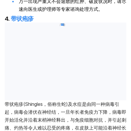
万一出现严重又不会退散的红肿、破皮状况时，请尽
速向医生或护理师等专家谘询处理方式。
4.
带状
疱疹
广告
带状
疱疹
(Shingles，俗称生蛇)及水痘是由同一种病毒引
起，病毒会潜伏在神经结，一旦年长者免疫力下降，病毒即
开始活化并沿着末梢神经释出，与免疫细胞对抗，并引起刺
痛、灼热等令人难以忍受的疼痛，在皮肤上可能沿着神经长