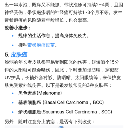
出一串水泡，既痒又不能抓。带状泡疹可持续2~4周，且因
神经受伤，带状
疱疹
后的神经痛可持续1~3个月不等。发生
带状
疱疹
的风险随着年龄增长，也会攀高。
改善小撇步：
规律的生活作息，提高身体免疫力。
接种
带状疱疹疫苗
。
5.
皮肤癌
脆弱的年长者皮肤很容易受到阳光的伤害，短短晒个15分
钟的太阳就可能会晒伤，因此，平时要加强防晒，穿戴防
UV护具，长袖外套衬衫、防晒帽、太阳眼镜等，来保护皮
肤免受紫外线伤害。以下是银发族常见的3种皮肤癌：
黑色素瘤(Melanoma)
基底细胞癌 (Basal Cell Carcinoma，BCC)
鳞状细胞癌(Squamous Cell Carcinoma，SCC)
另外，随时注意身上的痣，是否有下列改变：
广告