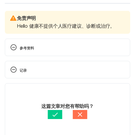
免责声明
Hello 健康不提供个人医疗建议、诊断或治疗。
参考资料
Seniors and skin health 
http://www.parentgiving.com/elder-care/seniors-
记录
and-skin-health/  Accessed 5 November, 2016.
 现行版本
Skin conditions in the elderly 
http://www.webmd.com/skin-problems-and-
2025/06/13
treatments/elderly-skin-conditions#1 Accessed 5 
文： 
Weitseng Lin
这篇文章对您有帮助吗？
November, 2016.
醫學審稿：
賴建翰醫師
由 
Jeff Ong
 更新
The Skinny on Skin Problems. 
https://www.agingcare.com/articles/senior-skin-