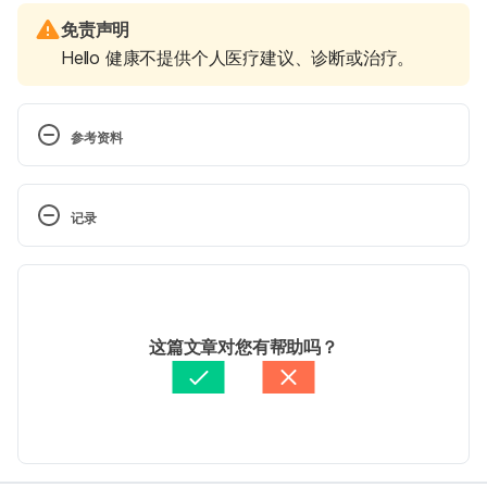
免责声明
Hello 健康不提供个人医疗建议、诊断或治疗。
参考资料
台湾长庚医疗财团法人（唇疱疹复发比生理期更恼人 
长庚研究发现：长期口服抗病毒药能减少每年1～3次
记录
唇疱疹复发）
https://www.cgmh.org.tw/tw/News/PressNews/170
 现行版本
712001 Accessed February 24, 2022
2025/08/06
台湾国军桃园总医院新竹分院（疾病与用药介绍-唇疱
文： 
張凱安 Kyle Chang
这篇文章对您有帮助吗？
疹及其治療）
资料查核：
Hello 健康
https://813.mnd.gov.tw/news01/%E7%96%BE%E7
由 
Jeff Ong
 更新
%97%85%E8%88%87%E7%94%A8%E8%97%A5%
E4%BB%8B%E7%B4%B9-
%E5%94%87%E7%9A%B0%E7%96%B9%E5%8F%