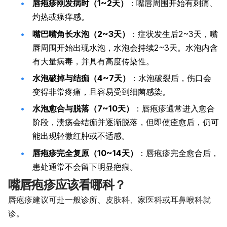
唇疱疹刚发病时（1~2天）
：嘴唇周围开始有刺痛、
灼热或瘙痒感。
嘴巴嘴角长水泡（2~3天）
：症状发生后2~3天，嘴
唇周围开始出现水泡，水泡会持续2~3天。水泡内含
有大量病毒，并具有高度传染性。
水泡破掉与结痂（4~7天）
：水泡破裂后，伤口会
变得非常疼痛，且容易受到细菌感染。
水泡愈合与脱落（7~10天）
：唇疱疹通常进入愈合
阶段，溃疡会结痂并逐渐脱落，但即使痊愈后，仍可
能出现轻微红肿或不适感。
唇疱疹完全复原（10~14天）
：唇疱疹完全愈合后，
患处通常不会留下明显疤痕。
嘴唇疱疹应该看哪科？
唇疱疹建议可赴一般诊所、皮肤科、家医科或耳鼻喉科就
诊。