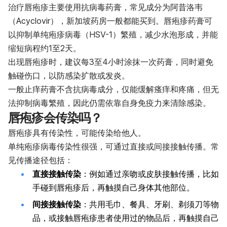
治疗唇疱疹主要使用抗病毒药膏，常见成分为阿昔洛韦
（Acyclovir），新加坡药房一般都能买到。唇疱疹药膏可
以抑制单纯疱疹病毒（HSV-1）繁殖，减少水泡形成，并能
缩短病程约1至2天。
出现唇疱疹时，建议每3至4小时涂抹一次药膏，同时避免
触碰伤口，以防感染扩散或发炎。
一般止痒药膏不含抗病毒成分，仅能缓解瘙痒和疼痛，但无
法抑制病毒繁殖，因此仍需依靠自身免疫力来清除感染。
唇疱疹会传染吗？
唇疱疹具有传染性，可能传染给他人。
单纯疱疹病毒传染性很强，可通过直接或间接接触传播。常
见传播途径包括：
直接接触传染
：例如通过亲吻或皮肤接触传播，比如
手碰到唇疱疹后，再触摸自己身体其他部位。
间接接触传染
：共用毛巾、餐具、牙刷、剃须刀等物
品，或接触唇疱疹患者使用过的物品后，再触摸自己