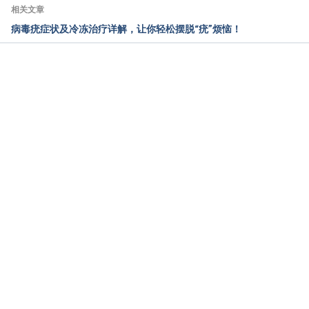
8A%E5%85%B6%E6%B2%BB%EF%A7%81/ 
相关文章
Accessed February 24, 2022
病毒疣症状及冷冻治疗详解，让你轻松摆脱“疣”烦恼！
台湾国泰综合医院儿科（单纯性疱疹）
https://www.cgh.org.tw/rwd1320/store/F4/1494-
12.pdf Accessed February 24, 2022
载入中
台湾卫生福利部南投医院（「嘴唇刺刺痒痒长水泡 疱
疹作祟」）https://www.nant.mohw.gov.tw/?
aid=302&page_name=detail&iid=478 Accessed 
February 23, 2022