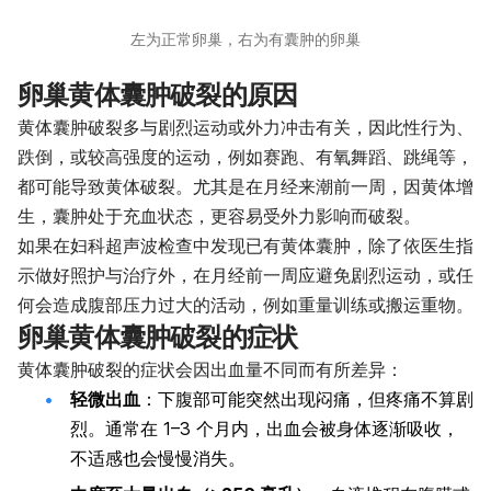
左为正常卵巢，右为有囊肿的卵巢
卵巢黄体囊肿破裂的原因
黄体囊肿破裂多与剧烈运动或外力冲击有关，因此性行为、
跌倒，或较高强度的运动，例如赛跑、有氧舞蹈、跳绳等，
都可能导致黄体破裂。尤其是在月经来潮前一周，因黄体增
生，囊肿处于充血状态，更容易受外力影响而破裂。
如果在妇科超声波检查中发现已有黄体囊肿，除了依医生指
示做好照护与治疗外，在月经前一周应避免剧烈运动，或任
何会造成腹部压力过大的活动，例如重量训练或搬运重物。
卵巢黄体囊肿破裂的症状
黄体囊肿破裂的症状会因出血量不同而有所差异：
轻微出血
：下腹部可能突然出现闷痛，但疼痛不算剧
烈。通常在 1–3 个月内，出血会被身体逐渐吸收，
不适感也会慢慢消失。