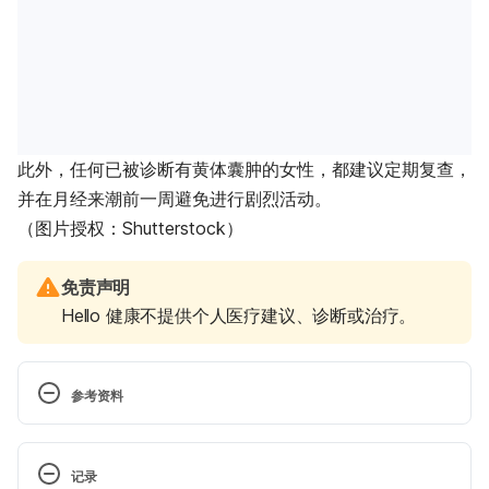
此外，任何已被诊断有黄体囊肿的女性，都建议定期复查，
并在月经来潮前一周避免进行剧烈活动。
（图片授权：Shutterstock）
免责声明
Hello 健康不提供个人医疗建议、诊断或治疗。
参考资料
卵巢囊肿月经不来会导致不孕吗？先弄懂功能性卵巢
囊肿与月经周期的关系！（台湾茂盛医院生殖医学中
记录
心）https://www.ivftaiwan.com/share-