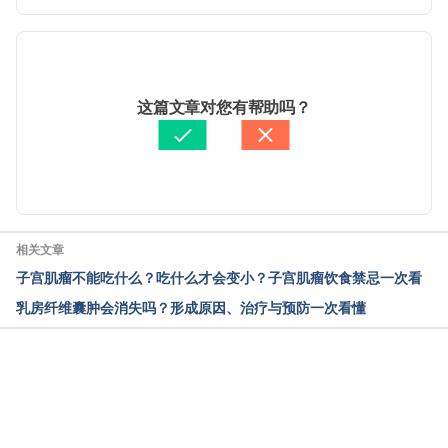
detail/ovarian-cyst-menstruation/ Accessed April 
 现行版本
10, 2023
2025/08/14
卵巢囊肿成因、症状与破裂原因介绍，进一步了解卵
文： 
張凱安 Kyle Chang
这篇文章对您有帮助吗？
巢囊肿怀孕机率与治疗方式（台湾茂盛医院生殖医学
资料查核：
Hello 健康
中心）https://www.ivftaiwan.com/share-
由 
Jeff Ong
 更新
detail/213/#b1 Accessed April 10, 2023
【卫教天地】女人的痛（少女篇3）：黄体破裂
（Corpus luteal cyst rupture）（台湾东元综合医院）
相关文章
https://www.tyh.com.tw/b_health_s.php?
子宫肌瘤不能吃什么？吃什么才会变小？子宫肌瘤饮食禁忌一次看
new_id=2283 Accessed April 10, 2023
乳房纤维囊肿会消失吗？形成原因、治疗与预防一次看懂
黄体血肿破裂并腹腔内出血（台湾卫福部朴子医院）
https://www.puzih.mohw.gov.tw/?
aid=509&pid=45&page_name=detail&iid=37 
载入中
Accessed April 10, 2023