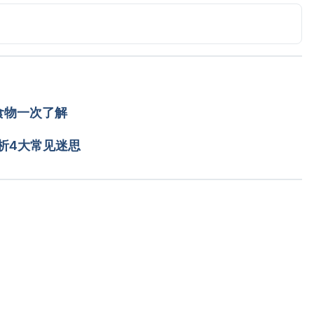
pmc/articles/PMC8005370/ Accessed March 25, 2022
Eleusine coracana L.) polyphenols and dietary fiber: a 
nlm.nih.gov/pmc/articles/PMC4033754/ Accessed 
食物一次了解
stainable Approach for Nutritional Security（Frontiers）
cles/10.3389/fpls.2017.00029/full Accessed March 25, 
析4大常见迷思
.tw/cht/index.php?
article_id=7334  Accessed March 25, 2022
载入中
汤（农业儿童网）
_data.php?theme=kids_school&sub_theme=food&id=281 
power（CGIAR）http://gldc.cgiar.org/mighty-millets-super-