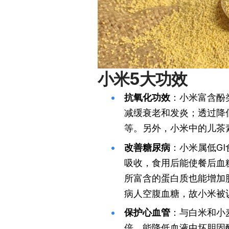
小米5大功效
抗氧化功效
：小米富含酚
减缓衰老和发炎；透过降
等。另外，小米中的儿茶
改善糖尿病
：小米属低G
吸收，食用后能使餐后血
所富含的蛋白质也能增加
病人空腹血糖，故小米被
保护心血管
：与白米和小麦
倍，能降低血液中坏胆固