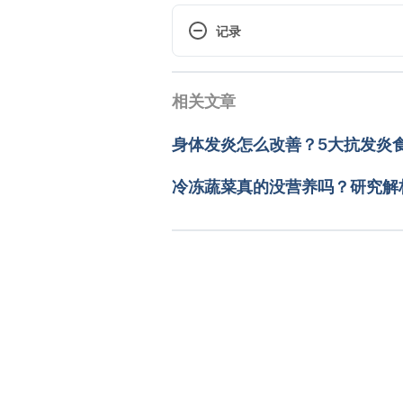
https://www.ncbi.nlm.nih.gov/
记录
Health benefits of finger millet (
 现行版本
review（PMC）https://www.ncbi.
相关文章
2025/05/07
March 25, 2022
文： 
Jeff Ong
身体发炎怎么改善？5大抗发炎
Biofortification in Millets: A Su
资料查核：
Hello 健康
https://www.frontiersin.org/arti
由 
Jeff Ong
 更新
冷冻蔬菜真的没营养吗？研究解
2022
小米（农粮署）https://www.afa.gov
code=list&flag=detail&ids=833&
小米咸性不含麸质　煮粥营养如参
https://kids.coa.gov.tw/theme
Accessed March 25, 2022
Mighty millets super grains of 