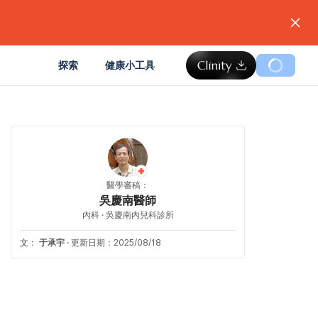
。
探索
健康小工具
醫學審稿：
吳慶南醫師
內科 · 吳慶南內兒科診所
文：
于承宇
·
更新日期：2025/08/18