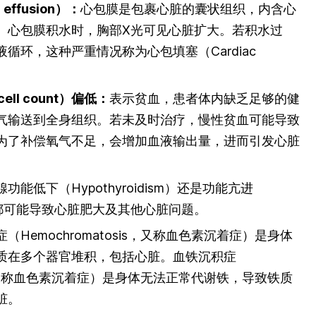
 effusion）：
心包膜是包裹心脏的囊状组织，内含心
。心包膜积水时，胸部X光可见心脏扩大。若积水过
循环，这种严重情况称为心包填塞（Cardiac
ell count）偏低：
表示贫血，患者体内缺乏足够的健
气输送到全身组织。若未及时治疗，慢性贫血可能导致
为了补偿氧气不足，会增加血液输出量，进而引发心脏
功能低下（Hypothyroidism）还是功能亢进
sm），都可能导致心脏肥大及其他心脏问题。
（Hemochromatosis，又称血色素沉着症）是身体
质在多个器官堆积，包括心脏。血铁沉积症
sis，又称血色素沉着症）是身体无法正常代谢铁，导致铁质
脏。