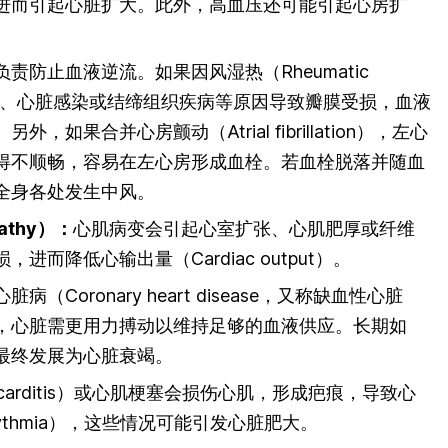
进而引起心脏扩大。此外，高血压还可能引起心房扩
责防止血液逆流。如果因风湿热（Rheumatic
缺陷、心脏感染或结缔组织疾病等原因导致瓣膜受损，血液
如果合并心房颤动（Atrial fibrillation），左心
得不顺畅，容易在左心房形成血栓。若血栓脱落并随血
全身各处发生中风。
athy）：
心肌病变会引起心室扩张、心肌肥厚或纤维
而降低心输出量（Cardiac output）。
病（Coronary heart disease，又称缺血性心脏
，心脏需更用力搏动以维持足够的血液供应。长期如
最终发展为心脏衰竭。
carditis）或心肌梗塞会损伤心肌，形成疤痕，导致心
ythmia），这些情况可能引发心脏肥大。