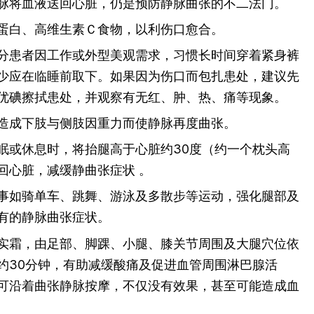
脉将血液送回心脏，仍是预防静脉曲张的不二法门。
蛋白、高维生素Ｃ食物，以利伤口愈合。
分患者因工作或外型美观需求，习惯长时间穿着紧身裤
少应在临睡前取下。如果因为伤口而包扎患处，建议先
优碘擦拭患处，并观察有无红、肿、热、痛等现象。
造成下肢与侧肢因重力而使静脉再度曲张。
眠或休息时，将抬腿高于心脏约30度（约一个枕头高
回心脏，减缓静曲张症状 。
事如骑单车、跳舞、游泳及多散步等运动，强化腿部及
有的静脉曲张症状。
实霜，由足部、脚踝、小腿、膝关节周围及大腿穴位依
约30分钟，有助减缓酸痛及促进血管周围淋巴腺活
可沿着曲张静脉按摩，不仅没有效果，甚至可能造成血