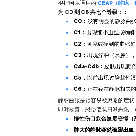
根据国际通用的
CEAP（临床
为
C0 到 C6 共七个等级
：：
C0：
没有明显的静脉曲
C1：
出现细小血丝或蜘蛛
C2：
可见或摸到的曲张静
C3：
出现浮肿（水肿）
C4a‑C4b：
皮肤出现颜
C5：
以前出现过静脉性
C6：
正在存在静脉相关
静脉曲张是很容易被忽略的症状
即时改善，恐使症状日渐恶化，
慢性伤口愈合速度变慢（
肿大的静脉突然破裂出血