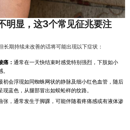
不明显，这3个常见征兆要注
但长期持续未改善的话将可能出现以下症状：
酸痛：
通常在一天快结束时感觉特别强烈，下肢如小
感。
最初会浮现如同蜘蛛网状的静脉及细小红色血管，随后
呈现蓝色，从腿部冒出如蜈蚣样的纹路。
曲张，通常发生于脚踝，可能伴随着疼痛感或有液体渗