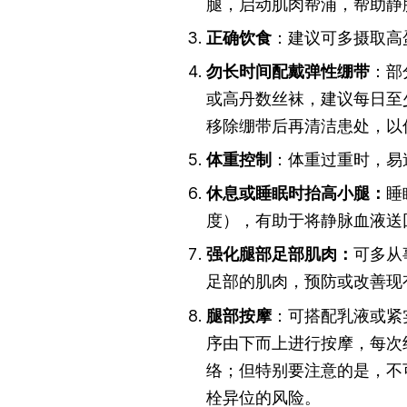
腿，启动肌肉帮浦，帮助静
正确饮食
：建议可多摄取高
勿长时间配戴弹性绷带
：部
或高丹数丝袜，建议每日至
移除绷带后再清洁患处，以
体重控制
：体重过重时，易
休息或睡眠时抬高小腿：
睡
度），有助于将静脉血液送
强化腿部足部肌肉：
可多从
足部的肌肉，预防或改善现
腿部按摩
：可搭配乳液或紧
序由下而上进行按摩，每次
络；但特别要注意的是，不
栓异位的风险。