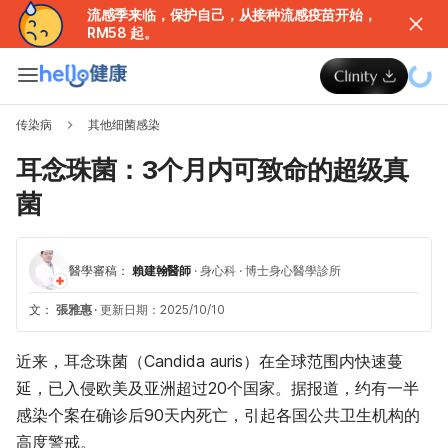
流感季来临，保护自己，从接种流感疫苗开始，
RM58 起。
传染病
其他细菌感染
耳念珠菌：3个月内可致命的超级真
菌
醫學審稿：
賴建翰醫師
·
身心科
·
博士身心醫學診所
文：
張雅惠
·
更新日期：2025/10/10
近来，耳念珠菌（Candida auris）在全球范围内快速蔓
延，已入侵欧美及亚洲超过20个国家。据报道，约有一半
感染个案在确诊后90天内死亡，引起各国公共卫生机构的
高度警戒。