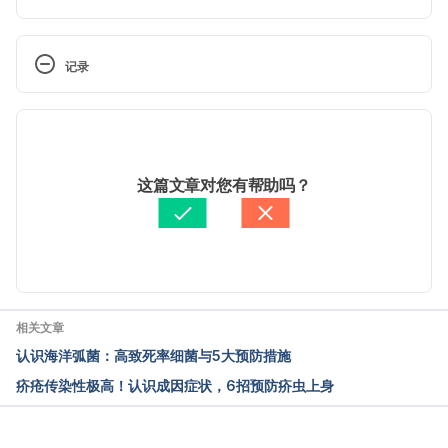
Candida auris (C. auris). 
https://www.medicinenet.com/candida_auris_c_auris
记录
/article.htm
 现行版本
General Information about Candida auris. 
https://www.cdc.gov/fungal/candida-auris/candida-
2025/10/10
auris-qanda.html
文： 
張雅惠
这篇文章对您有帮助吗？
醫學審稿：
賴建翰醫師
Drug-resistant “superbugs” are spreading — but 
由 
Jeff Ong
 更新
your hospital doesn’t have to tell you. 
https://www.vox.com/2019/4/8/18300388/candid
a-auris-superbug-drug-resistant
相关文章
认识海洋弧菌：高致死率细菌与5大预防措施
疥疮传染性极高！认识成因症状，6招预防疥虫上身