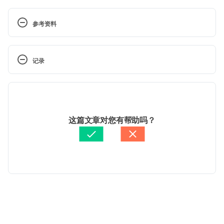
参考资料
Binge-Eating-Disorder（HelpGuide）
https://www.helpguide.org/articles/eating-
记录
disorders/binge-eating-disorder.htm Accessed June 
6, 2022
 现行版本
Binge-Eating-Disorder（Mayo Clinic）
2025/09/02
http://www.mayoclinic.org/diseases-
文： 
Jenny Hung
这篇文章对您有帮助吗？
conditions/binge-eating-disorder/home/ovc-
醫學審稿：
賴建翰醫師
20182926 Accessed June 6, 2022
由 
Jeff Ong
 更新
Binge eating disorder（OASH）
https://www.womenshealth.gov/mental-
health/mental-health-conditions/eating-
disorders/binge-eating-disorder Accessed June 6, 
载入中
2022