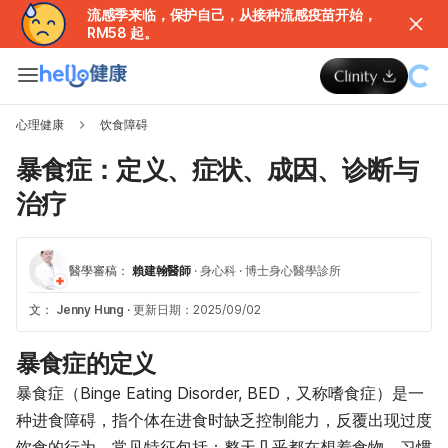
流感季来临，保护自己，从接种流感疫苗开始，
RM58 起。
心理健康
饮食障碍
暴食症：定义、症状、成因、诊断与
治疗
醫學審稿：
賴建翰醫師
·
身心科
·
博士身心醫學診所
文：
Jenny Hung
·
更新日期：2025/09/02
暴食症的定义
暴食症（Binge Eating Disorder, BED，又称嗜食症）是一
种进食障碍，指个体在进食时缺乏控制能力，反覆出现过度
饮食的行为。常见特征包括：整天几乎都在想着食物、习惯