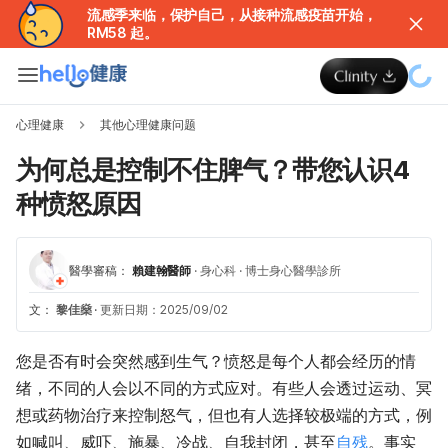
流感季来临，保护自己，从接种流感疫苗开始，
RM58 起。
心理健康
其他心理健康问题
为何总是控制不住脾气？带您认识4
种愤怒原因
醫學審稿：
賴建翰醫師
·
身心科
·
博士身心醫學診所
文：
黎佳燊
·
更新日期：2025/09/02
您是否有时会突然感到生气？愤怒是每个人都会经历的情
绪，不同的人会以不同的方式应对。有些人会透过运动、冥
想或药物治疗来控制怒气，但也有人选择较极端的方式，例
如喊叫、威吓、施暴、冷战、自我封闭，甚至
自残
。事实