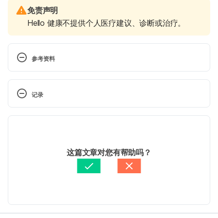
免责声明
Hello 健康不提供个人医疗建议、诊断或治疗。
参考资料
Why Am I Always Angry? 5 Reasons Why… 
https://www.betterhelp.com/advice/anger/why-am-
记录
i-always-angry-5-reasons-why/ Accessed May 20, 
2020.
 现行版本
Angry All the Time for No Reason? This Might Be 
2025/09/02
Why. https://psychcentral.com/blog/angry-all-the-
文： 
黎佳燊
这篇文章对您有帮助吗？
time-for-no-reason-this-might-be-why/ Accessed 
醫學審稿：
賴建翰醫師
May 20, 2020.
由 
Jeff Ong
 更新