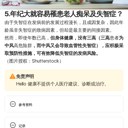
5.年纪大就容易罹患老人痴呆及失智症？
由于失智症在发病前的发展过程漫长，且成因复杂，因此年
龄虽非失智症的致病因素，但却是最主要的间接因素。
然而，即使年数已高，
但身体健康，没有三高（三高
患者
为
中风
高危险群
，而中风又会导致血管性失智症），应积极采
取预防性措施，可有效降低失智症的发病风险。
（图片授权：Shutterstock）
免责声明
Hello 健康不提供个人医疗建议、诊断或治疗。
参考资料
认识失智症的8大特点（台湾失智症协会）
http://www.tada2002.org.tw/About/IsntDementia#
记录