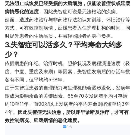
无法阻止或恢复已经受损的大脑细胞，仅能改善症状或延缓
病情恶化的速度
，因此失智症可说是无法根治的疾病。
然而，透过药物治疗与非药物疗法如认知训练、怀旧治疗等
方式，可有效控制病情，延缓患者入住护理机构的时间，同
时提升患者的生活品质，并减轻照顾者的身心负担。
3.失智症可以活多久？平均寿命大约多
少？
依据病患的年纪、治疗时机、照护状况及病程演进速度（轻
度、中度、重度及末期）等因素，失智症发病后的存活年数
各有不同，但平均约5~8年。
由于失智症患者的自理能力与生理机能会逐步退化，发病年
龄成为影响余命的关键因素。65至70岁发病者平均可存活
约10至11年，而90岁以上发病者的平均寿命则缩短至约3至
4年。
因此
失智症无法治愈，所以即早诊断及治疗，才可有
效控制病况、延缓病情的恶化速度。
广告