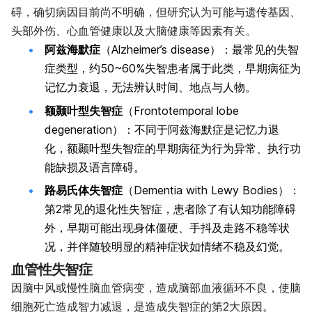
碍，确切病因目前尚不明确，但研究认为可能与遗传基因、
头部外伤、心血管健康以及大脑健康等因素有关。
阿兹海默症
（Alzheimer’s disease）：最常见的失智
症类型，约50~60%失智患者属于此类，早期病征为
记忆力衰退，无法辨认时间、地点与人物。
额颞叶型失智症
（Frontotemporal lobe
degeneration）：不同于阿兹海默症是记忆力退
化，额颞叶型失智症的早期病征为行为异常、执行功
能缺损及语言障碍。
路易氏体失智症
（Dementia with Lewy Bodies）：
第2常见的退化性失智症，患者除了有认知功能障碍
外，早期可能出现身体僵硬、手抖及走路不稳等状
况，并伴随较明显的精神症状如情绪不稳及幻觉。
血管性失智症
因脑中风或慢性脑血管病变，造成脑部血液循环不良，使脑
细胞死亡造成智力减退，是造成失智症的第2大原因。