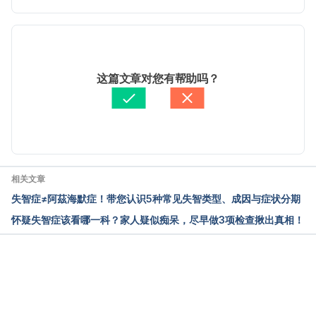
bn2 Accessed May 26, 2022
 现行版本
失智人口逾29万，防疫不忘防失智！（台湾失智症协
会）
2025/07/18
http://www.tada2002.org.tw/Messages/Content?
文： 
張凱安 Kyle Chang
这篇文章对您有帮助吗？
Id=1083 Accessed May 26, 2022
资料查核：
Hello 健康
由 
Jeff Ong
 更新
早发型额颞叶失智症 4成患者有家族史（台湾中国医
药大学附设医院）
https://www.cmuh.cmu.edu.tw/NewsInfo/NewsArti
cle?no=7152 Accessed May 26, 2022
相关文章
失智症≠阿茲海默症！带您认识5种常见失智类型、成因与症状分期
台湾老年失智症之医疗费用分析（台湾全民健保资料
怀疑失智症该看哪一科？家人疑似痴呆，尽早做3项检查揪出真相！
库）https://nhird.nhri.org.tw/talk_05_abs_2252 
Accessed May 26, 2022
什么是失智症（台湾失智症照顾协会）
载入中
http://www.dcsa-yilan.org.tw/link7.asp?id=2 
Accessed May 26, 2022