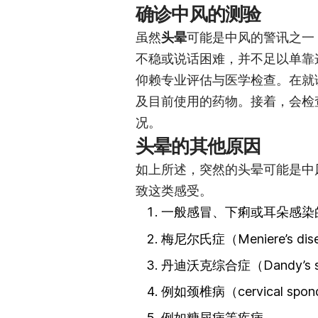
确诊中风的测验
虽然
头晕
可能是中风的警讯之一
不稳或说话困难，并不足以单靠
仰赖专业评估与医学检查。在就
及目前使用的药物。接着，会检
况。
头晕的其他原因
如上所述，突然的头晕可能是中
致这类感受。
一般感冒、下痢或耳朵感染
梅尼尔氏症（Meniere’s dis
丹迪沃克综合症（Dandy’s s
例如颈椎病（cervical spon
例如糖尿病等疾病