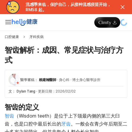
流感季来临，保护自己，从接种流感疫苗开始，
RM58 起。
口腔健康
牙科疾病
智齿解析：成因、常见症状与治疗方
式
醫學審稿：
賴建翰醫師
·
身心科
·
博士身心醫學診所
文：
Dylan Tang
·
更新日期：2026/02/02
智齿的定义
智齿
（Wisdom teeth）是位于上下颌最内侧的第三大臼
齿，也是口腔中最后长出的
牙齿
。一般会在青少年后期至二
十多岁之间萌出，但并非每个人都会长出智齿。