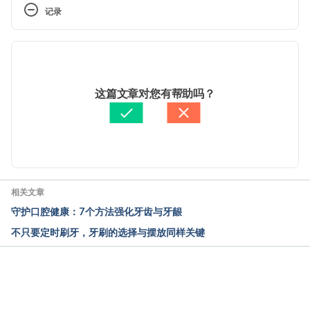
http://www.mayoclinic.org/diseases-
记录
conditions/wisdom-teeth/basics/prevention/con-
20026676. Accessed July 19, 2016.
 现行版本
Dental Health and Wisdom Teeth. 
2026/02/02
http://www.webmd.com/oral-health/wisdom-teeth. 
文： 
Dylan Tang
这篇文章对您有帮助吗？
Accessed July 19, 2016.
醫學審稿：
賴建翰醫師
由 
Jeff Ong
 更新
相关文章
守护口腔健康：7个方法强化牙齿与牙龈
不只要定时刷牙，牙刷的选择与摆放同样关键
载入中