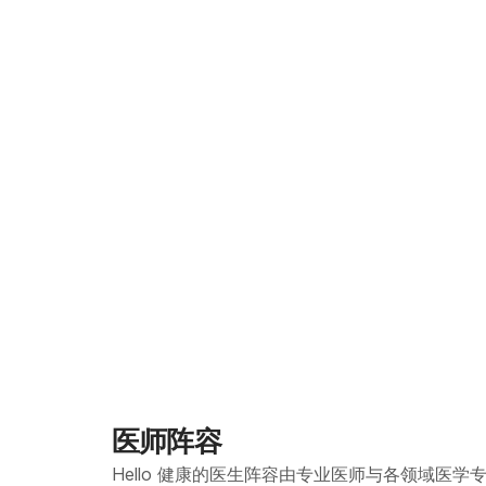
深度的谈话，以免
上交谈，或与孩子
够真诚地分享想法
关系和谐。 5. 营造舒适的动作与环境 在亲子沟通中，肢体语言与眼神交流往往发挥
重要作用。多数青
通时，避免长时间
时、或坐下休息时
孩子也会更愿意敞开心扉。 6. 先别急着批判 当孩子做出
尽量先假设他们有
不是立即批判。 
就会更愿意表达自己的感受，
色 有些父母为了
别忘了，父母本身
的高度与分寸，才
受到父母的支持与引导。 8. 展现愿意协助孩子的心意 当父母怀
问题，例如抽烟、
建议依循前述沟通
协助，一起寻找解
医师阵容
愿意与父母分享内心的困惑。 9. 孩子在看，父母要以
育方式之一。举例
Hello 健康的医生阵容由专业医师与各领域医