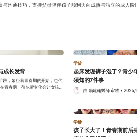
议与沟通技巧，支持父母陪伴孩子顺利迈向成熟与独立的成人阶
学龄
与成长发育
起床发现裤子湿了？青少
须知的7件事
的阶段，象征着青春期的开始，也代
在青春期，荷尔蒙变化会让女孩的
由 
賴建翰醫師
 审核
•
2025/
增加，以及第一次月经的到来。
兆、初经来了又停的原因、月经初来
初经年龄详
大约发生在小学高年级至中学阶段。
初经，而有些则较晚，于15–16岁
学龄
蒙失调、营养不足或生殖器官发育异
孩子长大了！青春期前后
经的出现代表身体开始受到女性荷