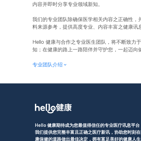
易让青春期的孩子
内容并即时分享专业领域新知。
习惯时，就应尽力
化地学习。 10. 帮助青春期孩子培养独立思考 青春期的孩子已不再像儿童般，需要
我们的专业团队除确保医学相关内容之正确性，
父母事事替他们决
料来源参考，提供高度专业、内容丰富之健康讯
例如，可以与孩子
法，让孩子学会批
Hello 健康与合作之专业医生团队，将不断致
肯定，让孩子对自己、
知；在健康的路上一路陪伴并守护您，一起迈向
专业团队介绍
Hello 健康期待成为您最值得信任的专业医疗讯息平台
我们提供您完整丰富且正确之医疗新讯，协助您时刻在
康保健的道路做出最佳决定，拥有富足美好的健康人生