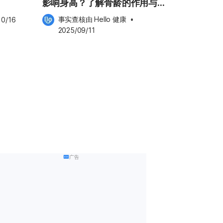
影响身高？了解骨龄的作用与检
查方式
事实查核由 
Hello 健康
 •
10/16
2025/09/11
广告