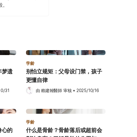
段。
学龄
年梦遗
别怕立规矩：父母设门禁，孩子
更懂自律
10/31
由 
賴建翰醫師
 审核
•
2025/10/16
学龄
身心的
什么是骨龄？骨龄落后或超前会