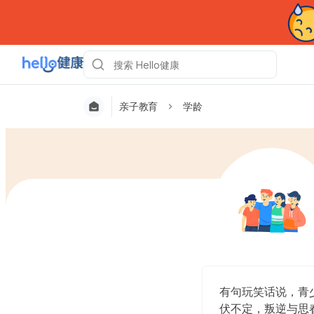
亲子教育
学龄
有句玩笑话说，青
伏不定，叛逆与思