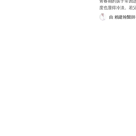
青春期的孩子常因
怎么办？ 第一次月经来时，很多女孩都会有点紧张或措
度也显得冷淡。若父
始的出血量通常不多，若在家中，可先用几层干净的卫生
让沟通更为困难。
可向学校保健室的老师或护士求助。若在外出时，可前往便
由 
賴建翰醫師
孩子成长与社会化的
经来了还会长高吗？ 女孩的身高发育与青春期的开始时
妨善用以下沟通技
体内开始分泌女性荷尔蒙与生长激素，这段时期会是身高
系。您可以尝试以下推荐方式： 1. 尊重与倾听青
初经（第1次月经）的到来，骨骼生长板会逐渐受到荷尔
父母应练习尊重他
长速度会明显放缓。通常在初经后仍可再长高约2–5公
时，父母要展现出
传、营养与生活习惯。 相较之下，较早进入青春期的女
开心扉。 在青春
高，但因为骨骼成长时间较短，最后成年身高可能会与同
若父母能够先做到尊重
的时间受多种因素影响，包括遗传、营养状态、环境荷尔
单向说话，而缺乏真
在8岁前乳房发育，或10岁前初经来潮，就属于性早熟（Preco
话”，另一方只是
议尽早带孩子前往儿童内分泌专科就诊，由医生评估是否
否总是只顾传达想
授权：Shutterstock）
指责与抱怨。 建
达成沟通，也能以身作则
不耐烦，避免讲话
快离开现场。这种
喜欢被唠叨的感受
免让孩子失去耐性
时，父母应适时结束话
合，把握机会教育