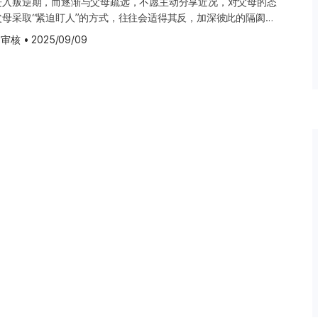
进入叛逆期，而逐渐与父母疏远，不愿主动分享近况，对父母的态
手不及。其实不用担心，初经刚开
母采取“紧迫盯人”的方式，往往会适得其反，加深彼此的隔阂，
纸或护垫垫在内裤上。若在学校，
 事实上，这些挑战几乎是每位父母都会经历的。偏偏青春期又是
利商店或药房购买卫生棉。 初
 审核
•
2025/09/09
重要阶段。与其采取“硬碰硬”或完全“放手不管”的方式，父母不
间密切相关。当身体进入青春期，
巧。这样不仅能表达对孩子的关心与支持，也有助于改善互动关
快速成长的黄金阶段。不过，随着
春期孩子 当孩子想要表达意见时，
蒙影响而慢慢闭合，因此身高的增
们的想法，给予足够的空间与机会，让他们说出内心的感受。同
分，但成长幅度因人而异，取决于遗
真诚愿意倾听的态度，这样孩子才会更愿意与您交谈，也更容易敞
孩，在同龄人中初期可能显得较
期阶段，这一点尤为重要。孩子会逐渐形成主见，学会独立思考。
侪相近，甚至略矮。 青春期发育
与倾听，孩子也会更愿意同样聆听您的意见与建议。 2. 避免
蒙暴露及慢性疾病等。若发现女孩
正沟通 有效的沟通应当是双向的，而不是一方不断“单方面讲
cious Puberty）的范畴。建
被动聆听。若父母经常抱怨孩子不愿分享近况，不妨先反思自己是
需要进一步检查或治疗。 （图片
法，而忽略孩子的感受与意见。久而久之，互动就容易变成单纯的
议父母尝试以交换想法的方式，与孩子进行对话。这样不仅能真正
，帮助孩子学习如何在尊重中表达与倾听。 3. 青少年容易
过于冗长 成长过程中，许多人都曾在父母话还没说完时，就想赶
情况在青少年身上尤其常见。此时，父母在沟通前应先理解孩子不
，尽量用简洁、扼要的方式表达想法，避免冗长或重复的叮咛，以
，甚至引发冲突。 最佳做法是，当孩子开始显露出不耐烦的迹象
题，以提升沟通效率，同时维持良好的亲子关系。 4. 善用场
 机会教育往往在日常生活中自然而然发生，无需刻意安排正式或