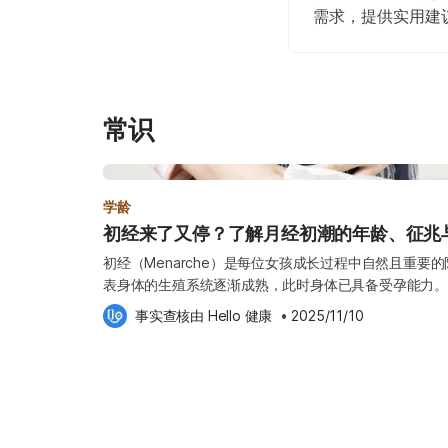
需求，提供实用建
常识
学龄
初经来了又停？了解月经初潮的年龄、征兆
初经（Menarche）是每位女孩成长过程中自然且重要
表身体的生殖系统逐渐成熟，此时身体已具备受孕能力。
身体经历许多转变，包括乳房发育、身高快速成长、体毛
事实查核由 
Hello 健康
 •
2025/11/10
《Hello健康》将带你了解： 初经的平均年龄与常见前
后是否还会继续长高、初经时的正常颜色与照护方法常见疑问。 月经几岁来？
解 一般来说，女孩的初经多在10至 16 岁之间出现，
每个人的发育速度不同，有些女孩可能在10–11岁左右来
才开始。若超过 16 岁仍未出现初经，可能与女性荷尔
常有关，建议尽早到妇产科就诊，由医生评估情况。 初