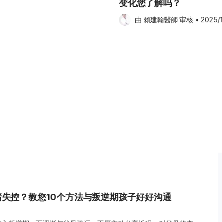
变化您了解吗？
血，为受精卵着床做准备。若此时
育成为胎儿；若卵子未受精，子宫
由 
賴建翰醫師
 审核
•
2025/
成经血，经由子宫颈与阴道排出体
现象。月经周期（从一次月经的第
几个月，一般会落在21–42天之
有关，也可能受到压力、作息、饮
睡眠不足或体重变化过快，都有可
况下，经期出血时间约为3–5天，
、头晕、身体虚弱等症状，建议尽
次看
一些明显征兆。此时体内的雌激素
有些人会感到胸部胀痛或触痛。此
微抽痛，这是因为子宫内膜准备剥
发现这些身体变化，就可以准备好
些女孩会先感觉下腹有坠胀感或湿
失控？教您10个方法与叛逆期孩子好好沟通
，这便是初经来临的征兆。若分泌
开始。 月经突然来了