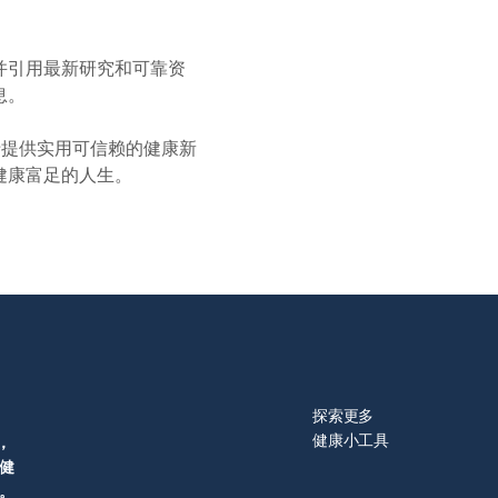
对父母心生反感。 当父母承诺要完成某件事，或决定戒除某个坏
实践。要知道，父母的一举一动，孩子都看在眼里，并且会潜移默
并引用最新研究和可靠资
定。此时，家长应适度放手，鼓励并培养他们独立思考的能力。
息。
讨论某些不良行为可能带来的影响，并以轻松的语气反问他们的看
判性思考，懂得如何面对生活中的挑战。同时，父母也要适时给予
力于提供实用可信赖的健康新
对未来充满信心。 （图片授权：Shutterstock）
健康富足的人生。
探索更多
健康小工具
，
健
。