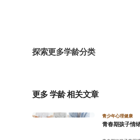
尔蒙的调控，卵巢会周期性排卵，子宫内膜逐渐增厚与充
发生性行为并受精，受精卵会在增厚的子宫内膜中着床发
内膜会停止增厚并脱落，其脱落的组织、血液及黏膜便形
外。 初经来了又停？了解初经天数与月经周期 青春期的女孩在初经刚来时，荷尔蒙分泌尚
未稳定，因此月经在头两至三年内出现不规则是很常见的
一天算到下一次月经的第一天）可能会短至2–3周，或长至
间（约3至6周）。 这种周期变化不仅与卵巢功能发育
探索更多学龄分类
食、运动量与身体状况等因素影响。例如，考试压力大、
能让月经提早、延迟或出现“来了又停”的情况。在正常情
出血量中等。若经血持续超过7天或出现长时间少量出血
快到家庭医生或妇产科就诊，以排除贫血或其他妇科问题。 初经前兆、症状与颜色一
懂！ 在初经来临前，女孩的身体会因荷尔蒙变化而出现
开始分泌，乳房组织会逐渐发育、充血或轻微肿胀，因此
更多 学龄 相关文章
外，随着子宫开始活跃，部分女孩可能出现下腹闷痛或轻
落，属于正常现象。 初经常见前兆与症状包括： 胸部开始有硬块或发育迹象 胸口胀痛、乳
房敏感 白带增加 下腹部隐隐作痛或闷胀 肚脐下方有下坠感 这些症状可能在初经来潮前几
天到几周出现，有时也会在月经结束后持续一段时间。若
青少年心理健康
卫生棉或护垫，以防突然来潮。 当月经正式来潮时，有
青春期孩子情绪
润感，随后在内裤上看到浅粉色、褐色或带血丝的分泌物
物颜色逐渐转为鲜红或暗红色，且伴随轻微腹痛，就表示月经已正式