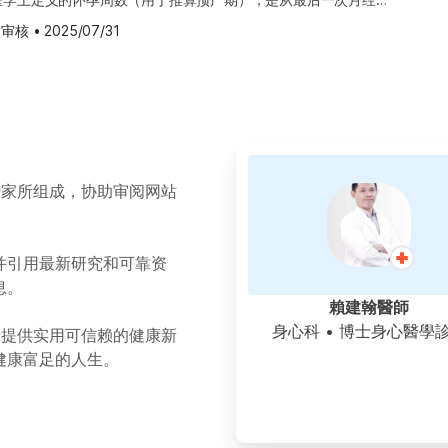
肚脐下方的中线部位，也可能出现颜色加深的现象，此外，原本身
3 周的饮食原则 叶酸 准妈妈除了要均衡饮食，摄取足够营养之外，
周】
精结果是 XX 染色体，宝宝就是女孩，若是 XY 染色体，就会是
钟，让身体在这段时间内完全放松。 如果准妈妈的心情低
这种算法的原因在于卵子受精的确切日期往往难以确定，但月经开
更深。 这些在准妈妈的双颊、额头或下巴上出
摄取。怀孕的的女性每天应服用 600~800 微克的叶酸。摄入足
 审核
•
2025/07/31
：决定孩子未来的性别的是准爸爸，而非准妈妈。 怀孕第 2 周
赖的亲友或师长倾诉，也建议主动寻求专业的谘商师协助，一起讨
。不过，对于月经周期不规律的女性，仅依赖最后一次月经来推算
，我们称之为肝斑（Chloasma），或是孕斑（Mask of
宝神经上缺陷的风险（也就是由大脑或脊髓发育不全所引起的先天
与医生讨论用药 若准妈妈此刻正服用药物，建议务必与开药的医
扰，无论是生理上的不适或心理上的压力，两者都同样重要，都需
误差，此时便需透过超音波检查来更准确地评估实际的怀孕周数。
），是由于怀孕期间荷尔蒙变化导致黑色素活性增加所引起的生理现
da）。 有脊柱裂的儿童，其脊椎骨其中一节或多节
方药或非处方药，都有可能对未来宝宝的发育造成影响。因此，切
理。 怀孕第 5 周的产检须知 怀孕第 5 周准妈妈验孕 怀孕第
状况 如上述，怀孕第一周实际上尚未受孕，甚至排卵都还未开
生后，体内荷尔蒙逐渐恢复平衡，色素沉淀的情况也会慢慢消退，
洞一般。导致宝宝的背部皮肤、肌肉、脊椎、脊髓膜及神经发展出
孕就自行中断原本的用药疗程，应由专业的医疗人员评估药物的安
机，由于孕妇体内的人类绒毛膜促性腺激素（hCG）浓度持续上
没有形成。常见的情况是，月经规律的女性在发现月经迟来后前往
。 做好防晒减少色素沉淀 常晒太阳的母亲比较容易长孕斑，这
达 5~10%。 叶酸的食物来源有： 深绿色蔬菜，
的指导与调整，确保妈妈与宝宝的健康都能获得最佳照顾。 避免
hCG 已较容易得到准确结果。 【上一周：怀孕第 4
知“已经怀孕四周”，这是因为排卵与受精通常发生在月经周期开
色素沉淀，所以准妈妈在防晒方面可要多加留意，需要特别注意的
染弓形虫的风险 弓形虫（Toxoplasma gondii），又称弓虫
孕第 6 周
虽然计算上是怀孕四周，但胚胎实际上只发育了两周。换句话说，
常用的美白药物，还是市售的涂抹式、喷雾式防晒用品，在怀孕期
。准妈妈每日应摄取： 3~4 份深绿色蔬菜（煮熟约
会寄生在动物体内的寄生虫，猫咪常成为其主要宿主。人类若不慎
周数”通常会比胚胎的实际发育时间多出约两周。例如，医生若说
询医生，确认成分安全后再安心使用，以保护肌肤同时也守护宝宝
学专家所组成，协助审阅网站
咪粪便，就可能被传染。准妈妈若在怀孕期间首次感染弓形虫，病
里的宝宝胎龄约为五周。这个计算方式有助于统一怀孕评估标准，
依照处方签补充叶酸锭剂。 蛋白质 除了叶酸之外，准妈妈在孕
给宝宝，感染率可高达 40%，对胎儿的发育可能造成严重影
时间。 怀孕第 1 周的身体变化 怀孕的第一周并不会出现任何怀
妈都万万不可接触；而“A酸衍生物”如A醇、A醛、A酯是否能使
的蛋白质，因为蛋白质的主要功能是建构与修补身体组织，并提供
特别注意避免与猫粪直接接触，以降低感染风险。 若在怀孕
医学上所谓的“怀孕第一周”其实是从最后一次月经的第一天开始
生评估后才能决定是否安全，因此怀孕期间务必要谨慎。为了降低
疫系统运作所需的关键原料。蛋白质充足，宝宝的细胞、器官及肌
风险更为严重，可能导致流产或死胎。即使宝宝顺利出生，也有可
并引用最新研究和可靠资
妈妈尚未受孕。尽管宝宝还未成形，但这段时间是为未来怀孕做准
可选择物理性防晒方式，如撑阳伞、穿长袖衣物与戴帽子，不仅能
妈妈的身体也能更好地支持整个怀孕过程。简单来说，蛋白质够，
虫感染症”。这类感染的新生儿有约 70%～80% 的机率在出生时
息。
妈妈应更加注重健康生活，包括均衡饮食、规律作息、补充叶酸、
也不必担心产品中的化学成分对宝宝产生影响，是更安心的选择。
质 钙质的摄取有助于宝宝骨骼和牙齿的发育，除了乳制品外，深
至数年后才出现症状，包括： 视力不良 失明 学习障碍
賴建翰醫師
境，让身体处于良好状态，为日后宝宝的着床与发育打下稳固基
护肤产品，建议选择经过专业且具公信力的单位认证、标示为“婴
是钙质的良好来源。 铁质 铁质在人体内主要是制造血红素，血
周该进行哪些检查？ 由于怀孕第一周尚未真正受孕，因此这阶段应将
身心科
• 博士身心醫學
可用”的乳液与防晒乳，因为这类产品的成分通常最为温和、安
力于提供实用可信赖的健康新
的重要物质。红血球负责把氧气运送到身体各个组织，所以准妈妈
rocephalus） 小脑症
”上。孕前检查是指夫妻双方在计划怀孕前进行的全面身体评估，
的刺激性也较低，使用起来更安心。 另外需要提醒的是，
健康富足的人生。
于宝宝的血容量。红肉，豆类，鸡蛋和深绿色叶菜类都是铁质的良
排除可能影响受孕或胎儿发育的健康问题。孕前检查建议夫妻双方
会是全身性的现象，如果发现全身肌肤的颜色都逐渐变深，就要警
素 准妈妈对于维生素的补充也不可少，让我们来看看维生素有哪
接触可能带有弓形虫的猫粪。同时也要彻底避免食用生食，包括生
间是在计划怀孕的前三至六个月进行。因为若筛检出某些特定疾病
能亢进，或其他荷尔蒙异常所引起的问题，建议尽快向医生咨询，
源：鱼肝油（建议先
的蛋类等，以防弓形虫通过食物途径感染。 怀孕第 2 周的饮食
需要3至6个月的治疗或观察期，才能确保身体状况适合怀孕，有
进行专业评估与必要检查。 【上一周：怀孕第3周】 【下一周：怀孕第5周】
深黄色蔬菜和水果、奶、蛋。 维生素 B2 为准妈妈及
要均衡饮食并摄取足够的维生素，尤其是叶酸。怀孕的的女性每天
健康成长打下良好基础。 准妈妈与准爸爸在孕前应进
：牛奶、肉类、内脏类、蛋。 维生素 B6 帮助准妈妈