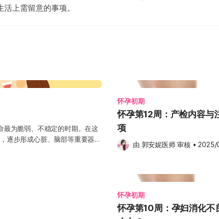
生活上需留意的事项。
怀孕初期
怀孕第12周：产检内容与
项
命最为脆弱、不稳定的时期。在这
，逐步形成心脏、脑部等重要器
由 
郭安妮医师
 审核
•
2025/
宝的发育情形。一般建议在怀孕3
第8个月时，产检频率增加为每2周
查一次，直到分娩为止。务必按照妇
lo健康》，定期获取孕期生活与健
初期疲累和孕吐改善方法 孕期的前
怀孕初期
极建构胎盘，为孕育宝宝做好准
怀孕第10周：孕妇消化不
，别勉强自己，适时放慢脚步。建