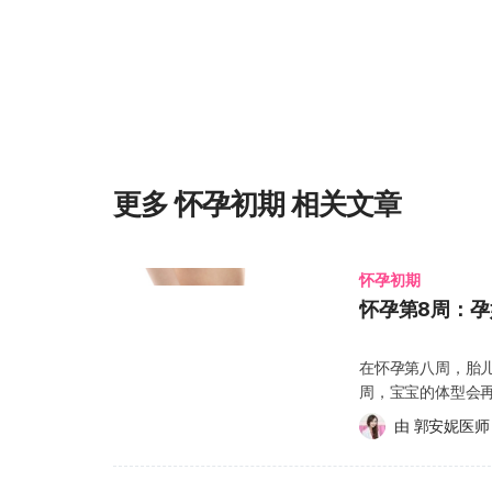
议在周末或下班回家后安排短暂的小睡，并尽量抬高双脚
环。也可以减少让自己手忙脚乱的事务，让生活节奏更轻
恶心、呕吐的现象，属于常见的孕期反应。有研究指出，
避免摄入潜在对胎儿有害的食物。若恶心感较为严重，可
B6，有助于缓解不适，让您更舒适地度过怀孕初期。 
渐消退，之后您可以采取少量多餐的饮食方式，避免吃得
摄取足够的热量，以支持自身健康及宝宝的成长发育。应
感到不适的食物，改以清淡、易消化的餐点为主。可以多
更多 怀孕初期 相关文章
番薯、糙米饭、全麦饼干等。当感到恶心时，适量食用咸
有助缓解不适。 不过，若出现严重孕吐的症状，例如体
进食并伴随头晕或脱水感等，需警惕是否为“妊娠剧吐”（Hypere
类情况应尽早寻求医生评估与治疗，以确保母婴安全 怀孕初期6点小贴士 除了缓解疲劳和
怀孕初期
孕吐的不适，怀孕初期准妈妈还应特别留意以下8个重点
怀孕第8周：
远离烟酒与二手烟：吸烟与饮酒会增加胎儿早产、体重过
样有害。 维持运动习惯：成年人每周建议至少进行150分钟的身体活动以维持健康，孕妇也
在怀孕第八周，胎儿
不例外。适度运动不仅有助于提升体力、改善血液循环，
周，宝宝的体型会
背痛、水肿与情绪波动。不过，在开始任何运动前，建议
曲，而是稍微抬起，看起来更有“
再选择中低强度的运动，如孕妇瑜伽、游泳、健走或低冲击有氧运动
由 
郭安妮医师
因此小手会比小脚
用任何西药、中药、成药或补品之前，请先咨询医生的意见。 避免高温环境：体
在为止，宝宝主要还
怀孕初期可能对胎儿发育造成影响，尤其在器官尚未完全
成熟，取代卵黄囊