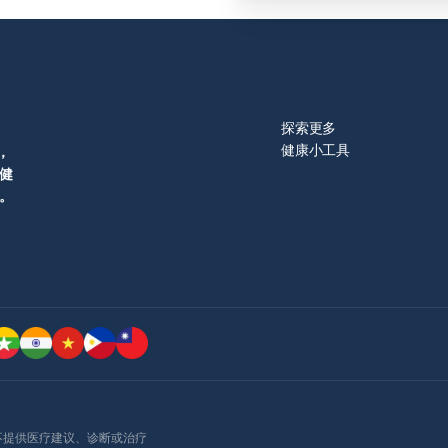
00 微克的叶酸。摄入足够的叶酸可降低宝宝神经上的缺陷的风险（也
进红血球的形成。食物来源：谷类、猪肉、鸡肉、鱼肉。 维生
不全所引起的先天缺陷），例如脊柱裂（Spinal bifida）。 有
分裂及蛋白质制造有关。食物来源：动物肝脏、肾脏、肉、奶制品。
脊椎骨其中一节或多节有缺口，就像是破洞一般。导致宝宝的背部
等等议题最好都重新再详细检查。 准爸爸： 血液常规检
宝宝免疫系统发展，也能帮助铁质的吸收。食物来源：番石榴、奇
、脊髓膜及神经发展出现问题。脊柱裂于北美洲的发生率高达
 维生素 D 能帮助宝宝吸收钙质与磷质，来
准妈妈应特别注意生活习惯，并远离可能影响胎儿发育的有害物
牙齿。食物来源：鱼肝油（建议先谘询医生再摄取）、蛋黄、动物
点： 戒酒与戒烟 烟酒有可能会导致宝宝先天的缺陷，尤其是饮
探索更多
素 D 获得管道。 【上一周：怀孕第2周】 【下一
取： 3~4 份深绿色蔬菜（煮熟约 […]
候群”（Fetal alcohol syndrome），会让宝宝有下列症状：
健康小工具
，
健
。
是处方药还是非处方药，都有可能对胎儿产生潜在的不良影响。切
怀孕就自行中断原本的用药疗程，贸然停药可能会对自身健康造成
做法是先咨询医生或药剂师，由专业人员评估药物的安全性，并视
和宝宝的健康都能获得妥善照顾。 怀孕第 1 周的饮食原
持均衡饮食，并摄取足够的维生素，尤其是叶酸（Folate）。准
摄取600至800微克的叶酸，足量的叶酸有助于降低胎儿出现神
也就是因大脑或脊髓发育不全所造成的出生缺陷，例如脊柱裂
fida）。这种情况是指脊椎骨的一节或多节出现裂缝，就像有一个破洞一
背部的皮肤、肌肉、脊椎、脊髓膜及神经的正常发育。在北美洲，
有： 深绿色蔬菜（如菠菜、韭菜）
由各种不同的天然食
lo 健康并不提供医疗建议、诊断或治疗