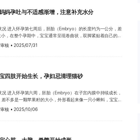
氧气，同时也把废物排出体外。 大约在怀孕第八周，宝
需额外增加300大卡的热量，就足
准妈妈孕吐与不适感渐增，注意补充水分
，而是有了一个新名称——“胎儿”（Fetus，英式拼法为
重要的是补充关键营养素。 穿
也意味着宝宝的发育进入了新阶段，外形开始越来越像一个小人儿。
类服装可能会压迫腹部与下肢，导
自拉丁文，意思是“后代”。 怀孕第 8 周的身体变化 怀孕第八周对准
约为一公分，差
。随着孕期进展，胸部也可能开始
难熬。除了孕吐和容易感到疲倦，还可能会出现频尿的情况，这是
大小，在整个孕期中，宝宝通常呈现卷曲状，双脚紧贴着自己的小
不舒服。建议选择材质柔软、无钢
宫压迫到膀胱所引起的。此外，嗅觉和味觉会变得特别敏感，原本
势较为罕见。 因此要精确量出宝宝的身长并不容易，这也是为何
 审核
•
2025/07/31
然变得无法接受，而食物偏好也会有所改变。情绪波动也会比较明
”（从头顶到臀部尾椎）来测量，而不是从头到脚的直立身高。
等可能有害物质。 补充叶
 准妈妈在怀孕期间，荷尔蒙的变
提到的四肢，在本周也开始逐步形成软骨组织，日后将发育成骨
议在怀孕前及初期持续补充。
提到的不适症状外，也会影响牙龈和周围的组织。这可能会导致牙
逐渐萌芽，五官更加立体，眼睛和耳朵发育快速，眼睑也开始成
肿胀，甚至容易出血。因此，怀孕期间的口腔护理同样不能忽视。
开始有规律的心跳。 由于脑部与脊髓正在高速发展，宝宝每分钟
vitis） 由于荷尔蒙、动
宝宝四肢开始生长，孕妇忌清理猫砂
个脑细胞，这是准妈妈补充叶酸的重要时期，接下来会有更多相关
改变，所以提高牙周发炎的机率，引发牙龈充血与肿胀，而牙龈的
也更容易出血。大约有 30% 的孕妇的口腔会出现牙龈炎的症
子宫的大小大约相当于一颗柠檬，里头孕育着如豆子般大小的胚
长状况 进入怀孕第六周，胚胎（Embryo）在子宫内膜中持续成长，
内的血液供应此时已显著增加，约为原来的 20 至 40 倍，有时
公分，差不多是一颗苹果籽的大小，外形看起来像一只小蝌蚪，宝宝
妈妈可能会出现一种称为“妊娠期肉芽肿”的情况，也叫“妊娠期
，其中大约 75% 的血流会输送至卵黄囊（Yolk sac）或胎盘
查被侦测到。 此时肚子里的宝宝正在以飞快的速
牙龈瘤”。这是由于牙龈组织过度生长所引起的，不过这种情况并
 审核
•
2025/10/06
，以确保胚胎能够获得充足的养分和氧气，支持其健康成长。 需要注
和腿部开始发育，称为肢芽（Limb bud），而肝脏、大脑、肌
5% 的准妈妈会遇到。不过大家无需过度担心，大多数这类症状会
血流量大幅提升、努力为宝宝输送成长所需的养分与氧气时，准妈
也正迅速展开，为未来的身体结构打下基础。 怀孕第 6 周的身
渴，这是身体自然的反应，因此一定要记得适时补充水分。 大
 周的症状 准妈妈在怀孕第六周会感到比较辛苦，这是因为体内荷尔
因荷尔蒙变化所引起，这种牙龈增生也可能与口腔卫生有关，例如
妈妈通常要到怀孕第 12 周左右，肚子才会开始明显隆起，看起
的状况可能会变得越来越明显，常见的症状包括月经未至、味觉改
戴不合适的假牙等，都会增加出现妊娠期肉芽肿的风险。而且，即
象中的孕妇。而“非新手妈咪”可能会比第一次怀孕时更早出现孕