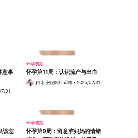
怀孕初期
注意事
怀孕第11周：认识流产与出血
由 
郭安妮医师
 审核
•
2025/07/31
07/31
怀孕初期
良该怎
怀孕第9周：留意准妈妈的情绪