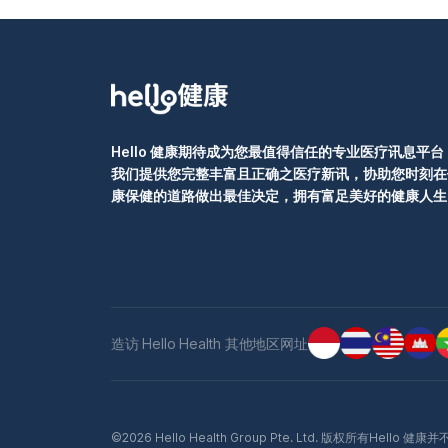
应摄入 600~8
行以下检查： 准妈妈： 血液常规检验 尿液常规检验 爱滋病（AIDS）筛检 梅毒筛检
蛋白质新陈代谢，促
就是由大脑或脊髓发育
水痘抗体筛检 德国麻疹抗体筛检 若有家族病史可加做地中海型贫血筛检 口腔检查，
素 B12 与细胞
脊柱裂的儿童，其
无论是蛀牙、牙周病、假牙
维生素 C 有助于
皮肤、肌肉、脊椎
验 尿液常规检验 精虫分析 爱滋病筛检 怀孕第 1 周的生活与注意事项 为了让宝宝在
异果、黄梨、柳丁、柠檬、柚子、文旦。
5~10%。 叶酸的食物来源有： 深绿色蔬菜，如：菠菜、韭菜 水果，如：柑橘类水果
子宫内健康成长，
生成建全的骨骼与
动物的肝脏 酵母 豆类 叶酸摄取应先由各种不同的天然食物中多样性地摄取。准妈妈
质。建议做到以下几
肝脏，不过晒太阳才是主要的维生
每日应摄
酒容易引发“胎儿酒精症
Hello 健康期待成为您最值得信任的专业医疗讯息平台
周：怀孕第4周】
外观异常 身材矮小 体重过轻 小头畸形 协调不佳 智力不足 行为异常 认知障碍 听觉
我们提供您完整丰富且正确之医疗新讯，协助您时刻在
或视觉受损 与医生讨论用药 若准妈妈目前正在服用药物，建议务必与开药的医生进
康保健的道路做出最佳决定，拥有富足美好的健康人生
行讨论，因为无论
记，不应因为计划
更大风险。正确的
情况进行调整，以确保妈妈
则 建议准妈妈应维
备怀孕的女性每天应
造访 Hello Health 其他地区网址
经管缺陷的风险，
（Spinal bi
样，可能影响宝宝
此疾病的发生率高达5%至10%。 叶酸的食物来源
水果（如柑橘类的水果） 动物的肝脏 酵母 豆类 叶酸摄取应先
©2026 Hello Health Group Pte. Ltd. 版权所有Hel