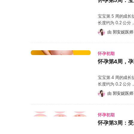
怀孕第5周：
变、容易感到恶心
使在怀孕期间进行切除治
肚，这是因为曾经
特别偏好某些味道
牙龈瘤不需要特别
应宝宝的成长变化，
会不时有轻微抽痛的
宝宝第 5 周的成
出血，甚至影响到准
第七周时，身体的
（又称雌激素）分
长度约为 0.2 
活与注意事项 建议
理准备，因为在接
发生长、抑制毛囊
以看见细小的鼻子，
若在怀孕前已经有
乳房胀痛、恶心、
由 
郭安妮医师
能会出现毛发增生
神经系统正以惊人
牙周病的准妈妈，其
感，情绪也较容易
黑。不过需要注意
宝的生命旅程展开第一步。 此时的胚胎已经具备初步的血
顾好，因为怀孕期间
这些反应令人不适，但
特征，可能与卵巢肿瘤分
展成为脐带（Umbi
孕吐可能会引起胃
很重要 准妈妈除
月之间，毛发会开
怀孕初期
氧气透过胎盘输送
准妈妈会特别爱吃
取。准备怀孕以及怀
下降，导致大量毛
怀孕第4周，
由妈妈的排泄系统代
了日常的口腔清洁，就会大
有助于胎儿神经管的正
称为“休止期落发”
体变化 怀孕第 5
【下一周：怀孕第9
管缺陷的风险。 有脊柱裂（Spinal bifida）的儿童，其脊椎骨的一节或多节会出现缺
妈几个月就逐渐恢
不大，不过此阶段体内
宝宝第 4 周的成
口，就像是破洞一
怀孕第 6 周的生
gonadotrop
长度约为 0.2 
异常，可能造成肢
必与开药的医生讨
荷尔蒙环境，可能
的卵黄囊（Yolk
管缺陷在北美洲的发
响，切记不要因为
由 
郭安妮医师
期常见的生理反应。
会嵌入子宫壁，成
酸，对预防此类疾病非常关键。 叶酸的食物来源
员的评估与指导下
怀孕症状指的是怀孕头三个月发生
养与氧气，同时也负责代
的肝脏、酵母、豆类，先
怀孕不要清猫砂 避免感
心、呕吐 胀气 疲倦 对食物的喜好有所改变 嗅觉变得敏感 频尿 肚子偶有抽筋之感 阴
囊（Amniotic s
菜（煮熟约 1.5~2 碗） 2~3 份水果（切块水果约 2~3 碗） 若在日
若不小心接触到猫
道分泌物变多 秀发浓密有光泽 腹胀之感 孕斑 着床出血 情绪上的波动 怀孕初期的着
怀孕初期
的胚胎，让胚胎能够自由活动。 胚胎细胞在这阶段可分
酸不足，建议与妇产科
虫，病原体有可能透过胎盘
床出血 准妈妈的
怀孕第3周：
layer） 未来将发育成为宝宝呼吸系统与消化系统的器官正在初步形成中，包括肺
怀孕第6周】 【下
形虫，风险更高，可
（Implantatio
脏、肠、胃、膀胱等。 2. 中胚层（Middle layer） 未来将发育成为
大约有 70% 至 