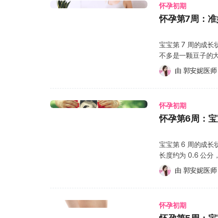
水澡或热瑜伽等活动，建议将时间控制在10分钟以内。 不需要刻意额外进食太多：基本上
怀孕初期
妈的血液获得足够的营养和
维持原本均衡的饮食即可。到了怀孕中后期，每天大约只
怀孕第7周：
宝不再被称为“胚胎”
以满足胎儿成长所需。与其专注于热量摄取或吃得多寡，更
Foetus）。这
着舒适：怀孕后请尽量避免穿着塑身衣或过紧的衣物，这
Foetus 一词源
宝宝第 7 周的成长状况 进入怀孕第七周后，胚胎（Embryo）的长度
致背部疼痛、静脉曲张，甚至引发胃食道逆流等不适症状
妈妈来说可能有点
不多是一颗豆子的
感到胀痛或敏感，原本的内衣可能会变得不合身、穿起来
因为逐渐变大的子
小身躯，伸直的姿
圈、透气性佳的孕妇专用或哺乳用内衣。 避免高风险药物与化学物质：怀孕期间请避免使
由 
郭安妮医师
喜欢的食物可能突
医事人员会以“坐高
用未经医生允许的药物，并减少接触杀虫剂、染发剂、清洁剂
显，是这阶段常见的变化之一。 怀孕初期牙龈流血
我们在怀孕第6周
酸：每天摄取足够的叶酸有助于预防胎儿神经管缺陷，建
化除了会引起前面
骼，手掌的构造也
龈变得比较敏感、
怀孕初期
形，同时宝宝也已
常见的孕妇牙龈问题包括： 妊娠期牙龈炎（Pregnancy gingi
怀孕第6周：
大约会新生出一百
情激素、黄体素的
说明。 怀孕第 7 周的身体变化 怀孕初期准妈妈易口干 准妈妈在怀孕第七周时，肚子
抵抗力也因此下降，
还不会明显隆起，
宝宝第 6 周的成
状。 妊娠期肉芽肿（Pyogenic granuloma） 在口腔方面，较严重的情况是牙龈出
胎。不过，准妈妈体
长度约为 0.6 
现异常肿大。部分准
甚至可高达 50 倍
的心跳也有机会透过阴道超音波检
齿龈瘤”或“怀孕期
由 
郭安妮医师
（Placenta）
度成长与变化，手臂
不常见，只有少于 
意的是，当全身的
肉与骨骼系统的发育
在产后自然消退。 大部分的怀孕期牙龈瘤最常出现在上排牙齿、靠近嘴唇一侧的区
妈也会更容易感到口
体变化 怀孕第 6
域。除了怀孕初期
多数第一次怀孕的准
怀孕初期
蒙快速变化，孕吐
牙菌斑累积、或配
来才会比较像大家印