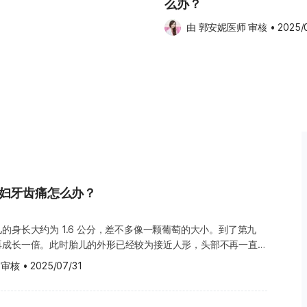
么办？
，有助于缓解疲劳和改善血液循
松一些。 此外，这段期间若出现
由 
郭安妮医师
 审核
•
2025/
孕吐是一种自然保护机制，有助于
依照医生建议补充适量的维生素
大多数孕吐症状会在怀孕初期过后逐
过饱或太饿。建议维持均衡饮食并
尽量避免油腻、辛辣或是气味让人
摄取富含碳水化合物的食物，例如
味食物如鸡汤或咸苏打饼，也可能
重明显下降、每天多次呕吐、无法
mesis Gravidarum），这
，有助于顺利度过这段关键时期：
孕妇牙齿痛怎么办？
低或发育异常的风险，二手烟也同
的身长大约为 1.6 公分，差不多像一颗葡萄的大小。到了第九
也能减缓孕期常见的不适，如腰酸
再成长一倍。此时胎儿的外形已经较为接近人形，头部不再一直弯
先由医生评估身体状况是否适合，
人形”的轮廓。 宝宝的上半身发育得比下半身快，
等。 注意服药：在服
 审核
•
2025/07/31
来得长。不过，目前膝盖、脚踝和脚趾等部位还未完全成形。到现
温过高在
是透过卵黄囊（Yolk sac）来吸收养分。接下来胎盘会逐渐发育
形成的阶段。若进行桑拿浴、泡热
的功能。胎盘一旦形成，会附着在子宫壁上，让宝宝能够通过准妈