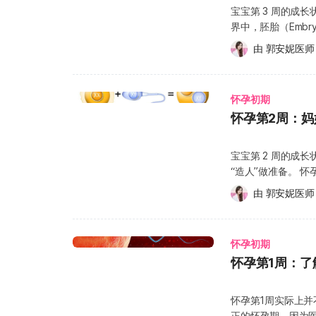
多就是怀孕第四周
管，肌肉和骨骼。 3. 外胚层（Outer layer） 未来将发育成为宝宝的大脑、神经系
宝宝第 3 周的成
良 失明 学习障碍 心智发育迟缓 皮肤红斑丘疹 全身淋巴结肿大 肝脾肿大 黄疸 血小
而引发出血，着床
统、眼球内的水晶体
界中，胚胎（Embr
板低下 水脑症（Hydrocephalus） 小脑症（Microcephaly） 颅内钙化 神经病变 所
血少，颜色偏粉红色或
第 4 周准妈妈验
内开始第一次细胞
以孕妇尽量不要清
生并非每位准妈妈
由 
郭安妮医师
促性腺激素”（Human
葚胚，并一边分裂
猫粪，同时也千万
时间短而未察觉，
进雌激素（Estro
怀孕症状，但却是宝宝生命起点的重
是弓形虫的感染来
出血通常会在短时
于胎盘的生长与成
胞，这个细胞团因外
有可能透过胎盘传
续时间较长，甚至
供给量，为胚胎提供更充
怀孕初期
继续发育并形成囊胚
体，通常不会对宝宝造成影响
确认是否有其他潜在
hCG（人类绒毛
怀孕第2周：
部分将发展为胚胎的主要结构。 在即将进入怀孕
怀孕不要吃生食 
随之而来的担忧与
检测尿液中的 hCG
上，这个过程称为着床
全熟的蛋类、特定
怀孕初期体内荷尔
孕第四周可能尚未感
展成为胎盘（Pla
外，还容易感染沙门氏菌、李斯特菌。 
宝宝第 2 周的成
妈妈进一步联想到
可能开始出现早期
生的废物排出体外，
电解质失衡，进而
“造人”做准备。 
好好照顾自己，可以试试看以下的呼
第四周可能出现的生理变化或不适症状：
孕第三周，准妈妈可
给宝宝，更有可能
前，体内雌激素的
个自己能够完全放松的姿势。 尽量让自己舒适自在
疲倦 对食物的喜好有所改变 嗅觉变得更灵敏 频尿 肚子偶尔有抽筋的感觉 阴道分泌
由 
郭安妮医师
与注意事项 – 排
不特别高，但一旦
卵泡在激素的刺激下逐渐增大，
链，让身体没有束缚感。 深深地呼吸，尽量将空气吸入腹部，
物变多 秀发浓密有光泽 腹胀、胀气 孕斑 着床出血 值得一提的是，虽然月经没来是
多外在因素影响，
食物，全力守护宝宝
的中间点，准妈妈
觉气息自然扩展到
怀孕的常见迹象之一
激素（Luteiniz
用以下鱼类： 鲔鱼 旗鱼 鲑鱼 马头鱼 鲨鱼 龙鳕 这是因为上述的鱼类以小鱼为食，位
精子结合。 一般而言，在排卵后的 24 小时内，若准爸爸与准妈妈发生无避孕措施
次数增加，身体会慢慢习惯。 接下来开始规律地呼吸，
息、饮食或荷尔蒙
LH 的浓度变化，
怀孕初期
处食物链顶端，体
的性行为，卵子便
容易进入放松状态。
虑，也可以向妇产
“做人”，而是否成
部与神经系统发育
怀孕第1周：了
显感觉或变化。 宝
定情绪。可以在吸气
—孕斑 宝宝着床
过就算验孕结果呈
建议每星期食用不超
了。人类的基因组合都
拍，若一开始做不
孕有关的正常的色素变化： 由于黑色素细胞（Melanocyt
早、试纸使用方式
超过一份（约 35 公克）的鲨鱼 除此之外，孕妇每周
对都是“体染色体”，另一对则
自然、节奏稳定，让身心慢慢安静下来
怀孕第1周实际上并
局部皮肤的色素沉
延迟的情况，建议
（约 245~315 公克）
另一条来自卵子。卵
到五，节奏保持平稳
正的怀孕期，因为