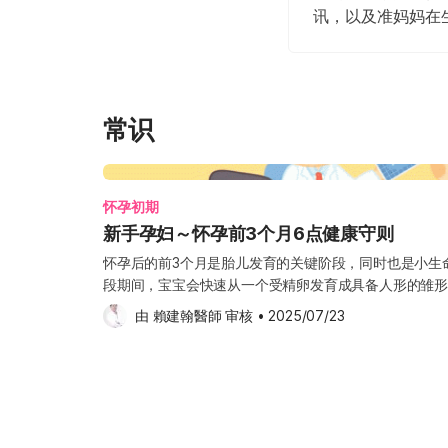
讯，以及准妈妈在
常识
怀孕初期
新手孕妇～怀孕前3个月6点健康守则
怀孕后的前3个月是胎儿发育的关键阶段，同时也是小生
段期间，宝宝会快速从一个受精卵发育成具备人形的雏形
官。因此，准妈妈需要特别留意自身状况，并定期追踪宝
由 
賴建翰醫師
 审核
•
2025/07/23
至6个月期间，每月前往医院进行一次产检；进入第7至
一次；到了第9至10个月，也就是孕晚期，则需每周检
产科医生的指导进行检查和保健，同时也可以透过《Hel
康相关资讯，帮助您更安心地度过每一个阶段。！ 怀孕
3个月，准妈妈常会感到特别疲累，这是因为身体正在积
备，过程中需要大量能量。此时，请您多倾听身体的讯号