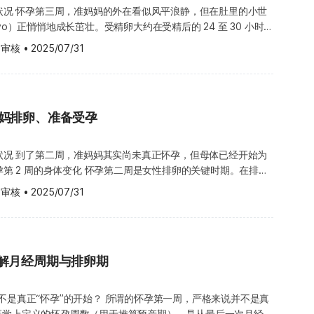
或第五周左右，当受精卵附着在子宫壁上时，可能会轻微刺激血管
长状况 怀孕第三周，准妈妈的外在看似风平浪静，但在肚里的小世
出血常发生在准妈妈预期月经来临的时间点，但其出血量通常比经
，牙齿的珐琅质，皮肤、指甲。 怀孕第 4 周的产检须知 怀孕
yo）正悄悄地成长茁壮。受精卵大约在受精后的 24 至 30 小时
浅褐色，且持续时间较短，一般属正常现象。 着床出血的发
孕 胚胎着床于准妈妈的子宫内膜之后，胎盘会开始分泌“人类绒毛膜
分裂，接着不断以倍数方式增加成四个、八个细胞，逐步发展成桑
理猫砂，最好请家人或他人代劳，以避免接触到可能含有弓形虫的
都会经历，有些人完全没有出现，有些人则可能因出血量少或持续
 审核
•
2025/07/31
 chorionic gonadotropin，简称 hCG），这种激素不仅能促
一边从输卵管缓缓朝子宫移动，准备着床。这一阶段虽然尚无明显
不能吃生食，包括生肉、生鱼片或未煮熟的蛋类，因为这些也可能
因此很容易被误认为是月经来潮，而未意识到自己已经怀孕。着床
gen）与黄体素（Progesterone，又称助孕激素）的生成，也有助
要旅程。 到达子宫后，胚胎分裂为约 32 个细
源。值得注意的是，如果准妈妈是在怀孕期间首次感染弓形虫，就
间内自行停止，不需要特别治疗，但若阴道出血量不是少量，且持
熟。而且雌激素与黄体素的共同作用还有助于增加流向子宫的血液
型酷似桑椹，因此称为桑椹胚（Morula）。接下来，桑椹胚会
染给宝宝，带来严重后果；但如果是在怀孕前就已感染并产生抗
有变多的趋势，就必须提高警觉，建议尽快向妇产科医生咨询，以
足的养分与氧气，支持健康发育。 由于孕妇体内的
（Blastocyst），囊胚内部的细胞将分化为不同的部分，其中一
，因此预防初次感染是关键。 怀孕第 6 周的饮食禁忌
问题。 练习呼吸改善心情 得知自己“中奖”了固然令人欣喜，但
膜促性腺激素）浓度会在胚胎着床后迅速上升，因此我们可以透过
妈妈排卵、准备受孕
第四周时，囊胚会附着在子宫内膜
准妈妈一定要记得生食不能吃，还有未杀毒消菌过的奶制品、没有
不安也是很常见的反应，超过一成的准妈妈在孕期曾经历焦虑感，
 来验孕。 怀孕第 4 周的身体变化 怀孕第 4 周的症状 准妈妈在怀
（Implantation）。随着时间推移，囊胚着床的位置会逐渐发
鱼类、生菜、蔬果汁等都应该尽力避免，除了有寄生虫的风险之
蒙急剧变化，常伴随身体不适与情绪波动，而这些不适又可能让准
受到明显的身体变化，但由于体内 hCG 浓度持续上升，有些人
centa），胎盘不仅提供胚胎所需的氧气和营养，也协助将代谢产
沙门氏菌若引发腹泻，可能导致身体脱水、
长状况 到了第二周，准妈妈其实尚未真正怀孕，但母体已经开始为
对宝宝健康的担忧，从而加重心理压力，若觉得心情不美丽，就要
怀孕症状，这些不适通常在怀孕的前三个月较为常见。以下是怀孕
是连接妈妈与宝宝的重要生命通道。 怀孕第 3 周的身体变化 怀
刺激子宫收缩，严重时可能会引发早产；李斯特菌若经由血液传染
怀孕第 2 周的身体变化 怀孕第二周是女性排卵的关键时期。在排卵
吸练习： 站、卧、坐皆可，重点是在于选择一
 月经没来 味觉改变 乳房胀痛 恶心、呕吐
能仍无法感觉到身体上有什么剧烈的变化。 怀孕第 3 周的生活
造成胎盘感染或胎死腹中的严重后果。虽然这些情况发生的机率并
分泌会促使子宫内膜增厚，为胚胎着床做好准备；同时，卵巢内的
，可适当解开扣子、皮带或拉
 审核
•
2025/07/31
卵试纸的使用 排卵日期基本上可由月经周期来推算，但由于受到许
发生影响极大，因此准妈妈在孕期仍应格外谨慎，避免摄取高风险
卵子也开始成熟。 到了这一周的周末，也就是经期
让腹部微微鼓起，感
往往难以百分之百准确预测。实际上，女性排卵期主要受到黄体化
的健康发育。 避免吃中大型的鱼类 对于准妈妈来说，要避免食
将进入排卵期，卵巢会释放出一个成熟的卵子，进入输卵管等待与
身体的下方，如果一开始做不到也没关系，不需要强求，随着练习
，但月经延迟并不一定代表“造人成功”，可能也受到压力、作
ing hormone，简称 LH）的调控，因此可以透过排卵试纸检测尿液中
“数息”或许能帮助准妈妈更
变化等因素影响，因此仍建议透过验孕确认是否怀孕，若有任何疑
来更精准地推测排卵时间。一旦确认排卵日期，准爸妈就可以积极
内的汞含量会随着时间逐渐累积较多，长期摄取可能影响胎儿的脑
有机会与精子结合形成受精卵。但此时准妈妈的身体通常尚未有明
“数”是指数数字，“息”则是指呼吸气息，有助于集中注意力，稳
科医生请教，获得更专业的判断与建议。 怀孕时期的皮肤的变化
功受孕，通常可在性行为后的三周左右透过验孕测试来确认。 不
，因此建议准妈妈尽量减少摄取这类高汞鱼类。如果真的想食用，
解月经周期与排卵期
宝的性别由爸爸决定 宝宝的性别在卵子与精子的结合时就决定
时心中默数“一、二、三、四、五”，再在吐气时同样默数回五
后，胎盘所分泌的荷尔蒙，会影响准妈妈的各个层面，会出现与怀
现阴性反应，也不代表一定没有怀上孩子，可能是因为验孕时间过
过两份（约 70 公克）的旗鱼、鲔鱼及油鱼，以及每星期食用不
是由 23 对，也就是 46 条不同的染色体组成的。其中的 22
到完整地数到五，也不要勉强自己，能数到几就数几，重点是呼吸
e）的活性增加，会让孕妇
不正确、尿液浓度不足等因素影响检测结果。若准妈妈发现月经有
也切记至少均衡地食用 7~9 份
是取决性别的“性染色体”。 其中一条染色体来自精子，
。 吸气时慢慢从一数到五，吐气时也从一数
不是真正“怀孕”的开始？ 所谓的怀孕第一周，严格来说并不是真
着变得更明显，常见的部位包括嘴唇、乳晕、腋下、阴部、大腿内
隔几天再重新验孕，或直接向医生咨询，以获得更准确的判断和专
其他种鱼类，才有更多元的营养。 【上一周：怀孕第5周】
子只有一种性染色体，称为 X 染色体，但精子有 X 染色体或 Y
一致，呼与吸之间不需要刻意停顿，让呼吸自然流动。 整个呼
医学上定义的怀孕周数（用于推算预产期），是从最后一次月经的