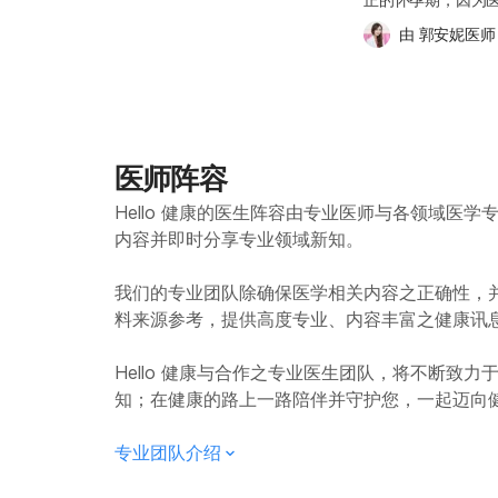
侧、脸部，尤其是
业建议。 怀孕第 
【下一周：怀孕第7
染色体，因此如果受
吸练习可以持续三到五分
第一天开始计算。
上的痣或疤痕等处的颜色也可能变得
也要特别注意叶酸的
由 
郭安妮医师
男孩。我们由此可知
落，除了可以向信
始的时间较为明确
现的不规则咖啡色斑点
够的叶酸可降低宝
的生活与注意事项 
论内心的感受与困
怀孕周数可能会有
pregnancy
缺陷），例如脊柱裂（Spinal bifi
生讨论。无论是处
要被认真对待与好好处
宝宝在孕期的成长
象，通常在宝宝诞
有缺口，就像是破
记不要因为计划怀
五周是验孕的好时
始，因此宝宝也还
一般不需要特别治疗
现问题。脊柱裂于北美洲的发生率高
全性，并给予适当
升，此时透过检测尿液中的 
就诊，医生可能会告
是因为日晒会加剧
如：菠菜、韭菜 水果，如：柑橘类水果 动物的肝脏 酵母 豆类 叶酸摄取应先由各种
清理猫砂盆，以降低感
周】 【下一周：怀
医师阵容
始后约两周，所以
是，无论是医疗上
不同的天然食物中多样性地摄取
或弓浆虫，是一种
医学上所说的“怀孕
间使用前最好先咨
1.5~2 碗） 2~3 份水果（切块水果约 2~3 碗） 若在日常饮食中摄取不足，建议与妇
Hello 健康的医生阵容由专业医师与各领域医
接触到受感染的猫
怀孕七周，其实肚
的健康。 要如此小心的原因是因为美白用的“A酸”具有导致胎儿畸形的风险，无论是
产科医生讨论后，再
原体可能经由胎盘传
内容并即时分享专业领域新知。
方便安排检查与产检
口服还是外用，准妈
期也需要摄取足量
响。因此，怀孕期间应
孕迹象。正如前述，
用，也必须经过医
胎儿生长发育及免
初期感染弓形虫，
我们的专业团队除确保医学相关内容之正确性，
计算，因此此时准
风险，建议妈妈们
肉才能健康发育，
能罹患“先天性弓形
料来源参考，提供高度专业、内容丰富之健康讯
备的重要阶段。准
有效阻挡紫外线，
宝宝才长得好。 钙
并无明显症状，而是在数月甚
避免烟酒与高压环
如果真的需要使用
绿色叶菜类和豆类也
心智及发育迟缓 皮肤红斑丘疹 全身淋巴结肿大 肝脾肿大 黄疸（Jaundice） 血小板
础。 怀孕第 1 
儿适用”或“新生儿
Hello 健康与合作之专业医生团队，将不断致
红素是构成红血球
低下（Thrombocytopenia） 水脑症（Hyd
重点放在“孕前检查
全，对准妈妈和腹中宝宝
知；在健康的路上一路陪伴并守护您，一起迈向
摄取铁质，能有助
（Microcephaly） 颅内钙化 神经病变 为了宝宝的健康，准妈妈应尽量让其他人代
目的是及早发现并
皮肤色素沉淀并不
好来源。 各式维生
为清理猫砂，避免
都要参与，最佳时
觉可能是甲状腺机
些好处以及该如何摄取： 维生素 A 可以促进细胞生长。食物来
专业团队介绍
肉、生鱼片或未煮熟
或异常情况，可能
谘询医生再摄取）、深绿色或
原则 建议准妈妈
助于提升受孕率，并为宝宝的
宝宝组织形成所需。食物来源