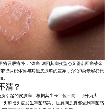
甲癣及股癣外，“体癣”则因其病变型态又得名圆癣或金
康》带您认识体癣与其他皮肤癣的差异，介绍9类最容易长
知。
不清？
感染所引起的皮肤病，根据其生长部位不同，可分为头
。头癣指头皮发生霉菌感染、足癣则是脚部受到霉菌感