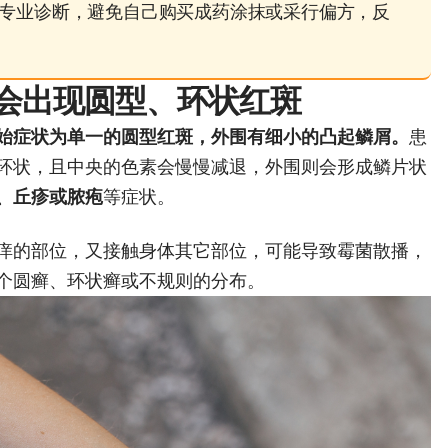
专业诊断，避免自己购买成药涂抹或采行偏方，反
会出现圆型、环状红斑
始症状为单一的圆型红斑，外围有细小的凸起鳞屑。
患
环状，且中央的色素会慢慢减退，外围则会形成鳞片状
、丘疹或脓疱
等症状。
痒的部位，又接触身体其它部位，可能导致霉菌散播，
个圆癣、环状癣或不规则的分布。