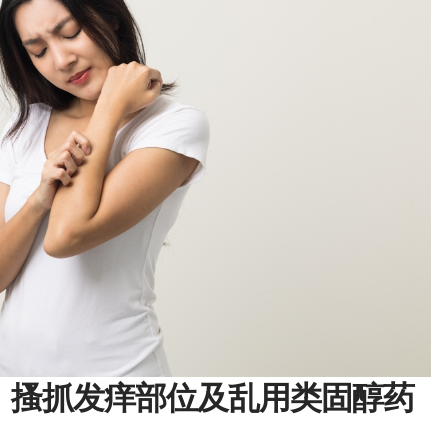
：搔抓发痒部位及乱用类固醇药