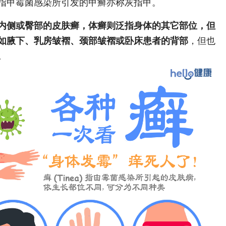
指甲霉菌感染所引发的甲癣亦称灰指甲。
内侧或臀部的皮肤癣，体癣则泛指身体的其它部位，但
如腋下、乳房皱褶、颈部皱褶或卧床患者的背部
，但也
。