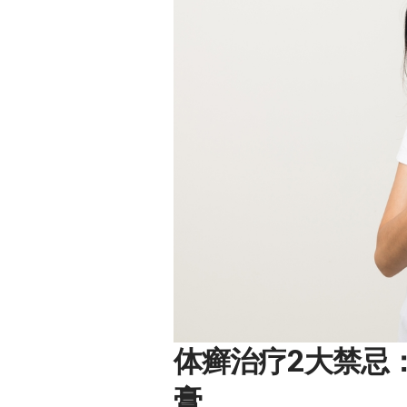
体癣治疗2大禁忌
膏