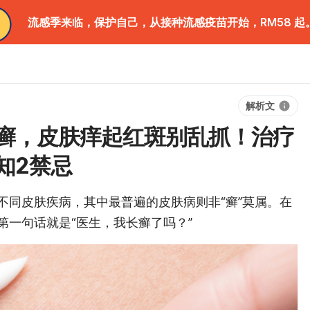
流感季来临，保护自己，从接种流感疫苗开始，RM58 起
解析文
癣，皮肤痒起红斑别乱抓！治疗
知2禁忌
不同皮肤疾病，其中最普遍的皮肤病则非“癣”莫属。在
第一句话就是“医生，我长癣了吗？”