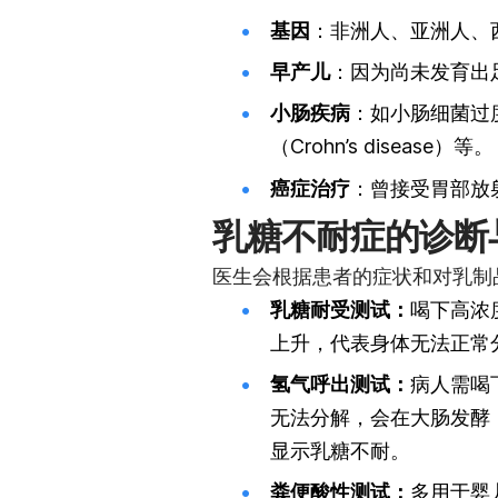
基因
：非洲人、亚洲人、
早产儿
：因为尚未发育出
小肠疾病
：如小肠细菌过度生
（Crohn’s disease）等。
癌症治疗
：曾接受胃部放
乳糖不耐症的诊断
医生会根据患者的症状和对乳制
乳糖耐受测试：
喝下高浓
上升，代表身体无法正常
氢气呼出测试：
病人需喝
无法分解，会在大肠发酵
显示乳糖不耐。
粪便酸性测试：
多用于婴