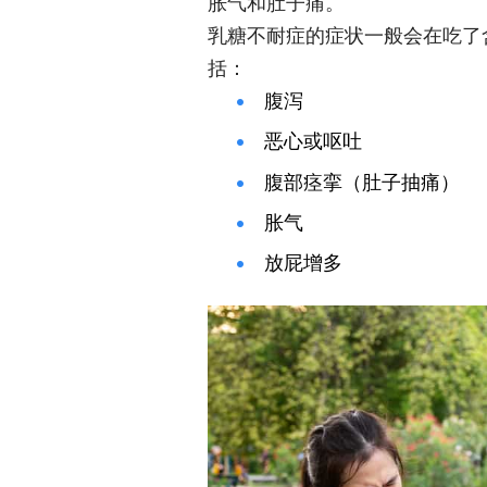
胀气和肚子痛。
乳糖不耐症的症状一般会在吃了
括：
腹泻
恶心或呕吐
腹部痉挛（肚子抽痛）
胀气
放屁增多