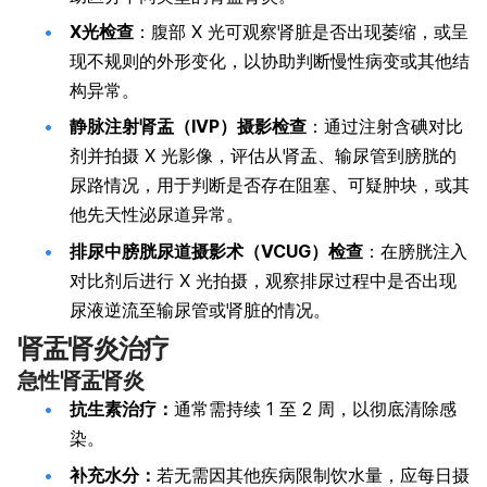
X
光检查
：腹部 X 光可观察肾脏是否出现萎缩，或呈
现不规则的外形变化，以协助判断慢性病变或其他结
构异常。
静脉注射肾盂（
IVP
）摄影检查
：通过注射含碘对比
剂并拍摄 X 光影像，评估从肾盂、输尿管到膀胱的
尿路情况，用于判断是否存在阻塞、可疑肿块，或其
他先天性泌尿道异常。
排尿中膀胱尿道摄影术（
VCUG
）检查
：在膀胱注入
对比剂后进行 X 光拍摄，观察排尿过程中是否出现
尿液逆流至输尿管或肾脏的情况。
肾盂肾炎治疗
急性肾盂肾炎
抗生素治疗：
通常需持续 1 至 2 周，以彻底清除感
染。
补充水分：
若无需因其他疾病限制饮水量，应每日摄