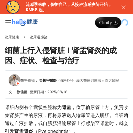
流感季来临，保护自己，从接种流感疫苗开始，
RM58 起。
泌尿健康
泌尿道感染
细菌上行入侵肾脏！肾盂肾炎的成
因、症状、检查与治疗
醫學審稿：
吳振宇醫師
·
泌尿外科
·
義大醫療財團法人義大醫院
文：
徐佳蓁
·
更新日期：2025/08/18
肾脏内侧有个囊状空腔称为
肾盂
，位于输尿管上方，负责收
集肾脏产生的尿液，再将尿液送入输尿管进入膀胱。当细菌
通过血液扩散，或自膀胱沿输尿管上行感染至肾盂时，就会
引发
肾盂肾炎
（Pyelonephritis）。