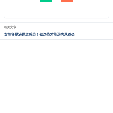
https://www.mil.mohw.gov.tw/public/hygiene/ad1f4
由 
Jeff Ong
 更新
2b84cb3617422b14c6d4ecc6ef8.pdf Accessed 
January 14, 2021
Diagnosis of Kidney Infection (Pyelonephritis) 
相关文章
https://www.niddk.nih.gov/health-
女性容易泌尿道感染！做这些才能远离尿道炎
information/urologic-diseases/kidney-infection-
pyelonephritis/diagnosis Accessed January 14, 2021
气肿性肾盂肾炎（台湾卫生福利部丰原医
载入中
院） https://www.fyh.mohw.gov.tw/?
aid=509&pid=0&page_name=detail&iid=483 
Accessed January 14, 2021
慢性肾盂肾炎（台湾卫生福利部丰原医
院） https://www.fyh.mohw.gov.tw/?
aid=509&pid=26&page_name=detail&iid=489 
Accessed January 14, 2021