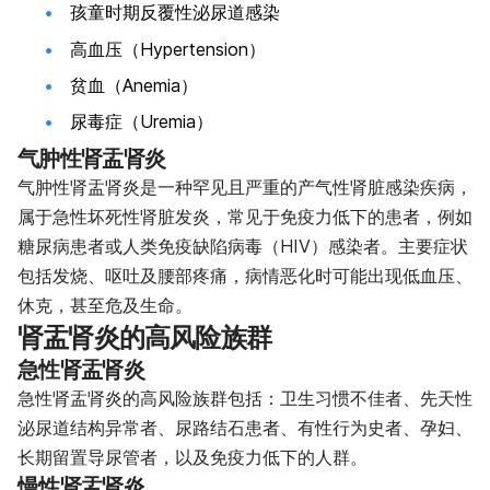
孩童时期反覆性泌尿道感染
高血压（Hypertension）
贫血（Anemia）
尿毒症（Uremia）
气肿性肾盂肾炎
气肿性肾盂肾炎是一种罕见且严重的产气性肾脏感染疾病，
属于急性坏死性肾脏发炎，常见于免疫力低下的患者，例如
糖尿病患者或人类免疫缺陷病毒（HIV）感染者。主要症状
包括发烧、呕吐及腰部疼痛，病情恶化时可能出现低血压、
休克，甚至危及生命。
肾盂肾炎的高风险族群
急性肾盂肾炎
急性肾盂肾炎的高风险族群包括：卫生习惯不佳者、先天性
泌尿道结构异常者、尿路结石患者、有性行为史者、孕妇、
长期留置导尿管者，以及免疫力低下的人群。
慢性肾盂肾炎