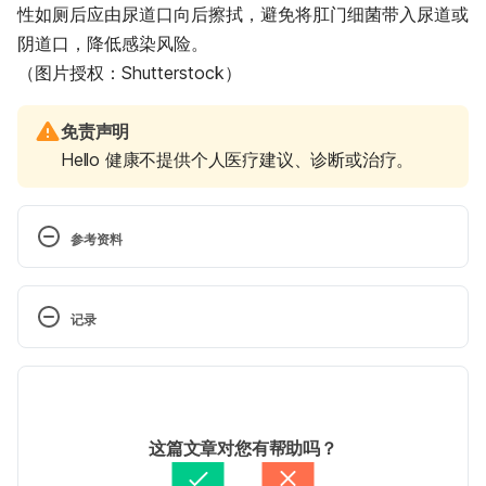
性如厕后应由尿道口向后擦拭，避免将肛门细菌带入尿道或
阴道口，降低感染风险。
（图片授权：Shutterstock）
免责声明
Hello 健康不提供个人医疗建议、诊断或治疗。
参考资料
急性肾盂肾炎（台湾嘉基药
记录
讯） https://www.tmuh.org.tw/UploadFile/files/074
%E6%80%A5%E6%80%A7%E8%85%8E%E7%9B%
 现行版本
82%E8%85%8E%E7%82%8E.pdf Accessed 
January 14, 2021
2025/08/18
文： 
徐佳蓁
这篇文章对您有帮助吗？
急性肾盂肾炎（台湾卫生福利部苗栗医院） 
醫學審稿：
吳振宇醫師