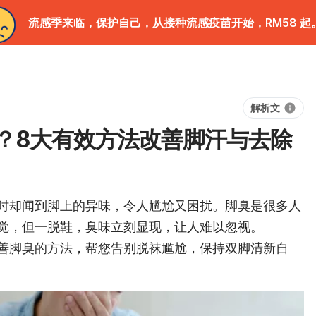
流感季来临，保护自己，从接种流感疫苗开始，RM58 起
解析文
？8大有效方法改善脚汗与去除
时却闻到脚上的异味，令人尴尬又困扰。脚臭是很多人
觉，但一脱鞋，臭味立刻显现，让人难以忽视。
种改善脚臭的方法，帮您告别脱袜尴尬，保持双脚清新自