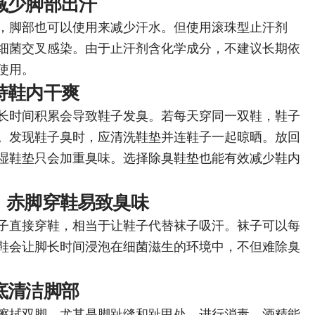
减少脚部出汗
，脚部也可以使用来减少汗水。但使用滚珠型止汗剂
细菌交叉感染。由于止汗剂含化学成分，不建议长期依
使用。
持鞋内干爽
长时间积累会导致鞋子发臭。若每天穿同一双鞋，鞋子
。发现鞋子臭时，应清洗鞋垫并连鞋子一起晾晒。放回
湿鞋垫只会加重臭味。选择除臭鞋垫也能有效减少鞋内
，赤脚穿鞋易致臭味
子直接穿鞋，相当于让鞋子代替袜子吸汗。袜子可以每
鞋会让脚长时间浸泡在细菌滋生的环境中，不但难除臭
底清洁脚部
擦拭双脚，尤其是脚趾缝和趾甲处，进行消毒。酒精能