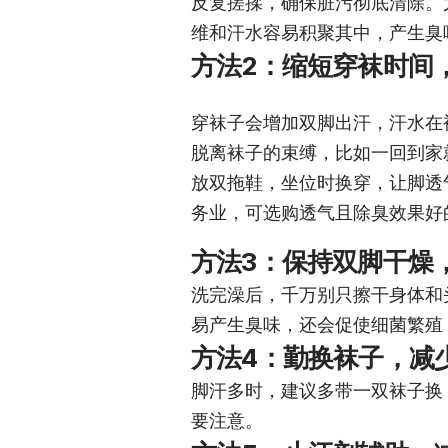
反复搓揉，确保脏污彻底清除。
维和汗水容易积聚其中，产生臭
方法2：缩短穿袜时间
穿袜子会增加双脚出汗，汗水在
脱离袜子的束缚，比如一回到家
放双拖鞋，坐位时换穿，让脚透
务业，可选购透气且除臭效果好
方法3：保持双脚干燥
洗完澡后，千万别只擦干身体和
易产生臭味，还会促使细菌繁殖
方法4：勤换袜子，减
脚汗多时，建议多带一双袜子换
要注意。