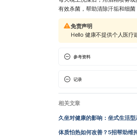
有效杀菌，帮助清除汗垢和细菌
免责声明
Hello 健康不提供个人医
参考资料
How to stop smelly feet. https:
smelly-feet/. Accessed Decembe
记录
Ten ways to get rid of smelly fee
 现行版本
https://www.medicalnewstoday.c
相关文章
2025/08/13
December 2, 2019.
文： 
于承宇
久坐对健康的影响：坐式生活型
How to Get Rid of Smelly Feet 
醫學審稿：
賴建翰醫師
to-get-rid-of-smelly-feet. Acce
由 
Jeff Ong
 更新
体质怕热如何改善？5招帮助维