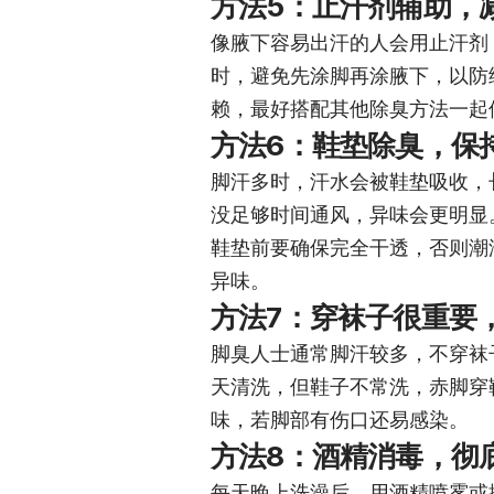
方法5：止汗剂辅助，
像腋下容易出汗的人会用止汗剂
时，避免先涂脚再涂腋下，以防
赖，最好搭配其他除臭方法一起
方法6：鞋垫除臭，保
脚汗多时，汗水会被鞋垫吸收，
没足够时间通风，异味会更明显
鞋垫前要确保完全干透，否则潮
异味。
方法7：穿袜子很重要
脚臭人士通常脚汗较多，不穿袜
天清洗，但鞋子不常洗，赤脚穿
味，若脚部有伤口还易感染。
方法8：酒精消毒，彻
每天晚上洗澡后，用酒精喷雾或