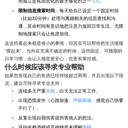
而孤立是焦虑恶化的最大催化剂之一
[3]
。
限制信息搜索时间
：每天给自己设定一个固定时段
（比如30分钟）处理与离婚相关的信息查找和沟
通，其余时间有意识地把注意力放回日常生活。无限
制地搜索只会让焦虑加倍。
这这些看起来都是很小的事情，但其实可以帮你把生活慢慢
“撑起来”。当外在充满不确定的时候，这些固定、可预期的
日常习惯，会让人感觉更安心，也更有掌控感。
什么时候应该寻求专业帮助
如果您发现自己的焦虑已经持续超过两周，并且出现以下情
况，建议尽快寻求专业支持：
连续多天严重
失眠
，白天无法正常工作。
出现恐慌发作（心跳加速、
呼吸困难
、感觉自己快要
不行了）。
反复出现自我伤害或伤害他人的想法。
开始依赖酒精或其他物质来缓解
情绪
。