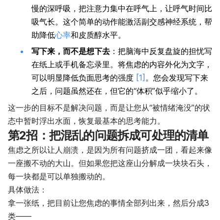
慢的深呼吸，把注意力集中在呼气上，让呼气时间比
吸气长。这个简单的动作能激活副交感神经系统，帮
助降低
心率
和皮质醇水平。
写下来，而不是想下去
：把脑海中反复盘旋的担忧写
在纸上或手机备忘录里。将焦虑的内容外化为文字，
可以明显降低负面思考的强度
[1]
。您会发现写下来
之后，问题虽然还在，但它的“体积”似乎缩小了。
这一步的目标不是解决问题，而是让您从“被情绪淹没”的状
态中暂时浮出水面，恢复最基本的思考能力。
第2招：把混乱的问题拆成可处理的清单
焦虑之所以让人崩溃，是因为所有问题挤成一团，看起来像
一座搬不动的大山。但如果您把这座山分解成一块块石头，
每一块都是可以单独搬动的。
具体做法：
拿一张纸，把目前让您焦虑的事情全部列出来，然后分成3
类——