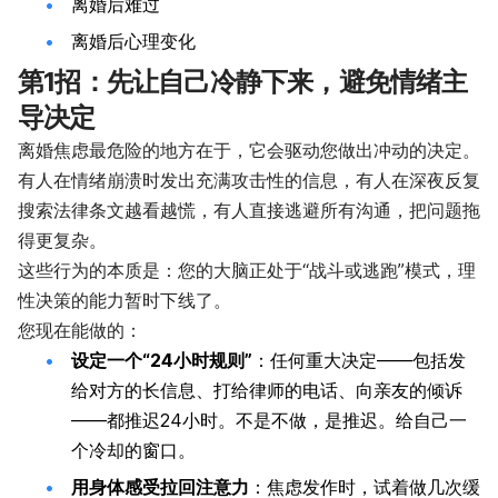
离婚后难过
离婚后心理变化
第1招：先让自己冷静下来，避免情绪主
导决定
离婚焦虑最危险的地方在于，它会驱动您做出冲动的决定。
有人在情绪崩溃时发出充满攻击性的信息，有人在深夜反复
搜索法律条文越看越慌，有人直接逃避所有沟通，把问题拖
得更复杂。
这些行为的本质是：您的大脑正处于“战斗或逃跑”模式，理
性决策的能力暂时下线了。
您现在能做的：
设定一个“24小时规则”
：任何重大决定——包括发
给对方的长信息、打给律师的电话、向亲友的倾诉
——都推迟24小时。不是不做，是推迟。给自己一
个冷却的窗口。
用身体感受拉回注意力
：焦虑发作时，试着做几次缓