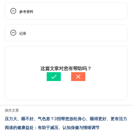
参考资料
记录
American Psychological Association – Stress 
effects on the body 
 现行版本
https://www.apa.org/topics/stress/body Accessed 
on 01-04-2026
2026/06/22
文： 
Hello 健康
这篇文章对您有帮助吗？
资料查核：
Hello 健康
由 
Jeff Ong
 更新
WHO-UNICEF
 – 
Lancet Commission report  
https://www.thelancet.com/pb-
assets/Lancet/stories/commissions/futurechild-
2020/WHO-UNICEF-
相关文章
Lancet_Commission_report_CH-
压力大、睡不好、气色差？3招帮您放松身心、睡得更好、更有活力
1614964759870.pdf Accessed on 01-04-2026
阅读的健康益处：有助于减压、认知保健与情绪调节