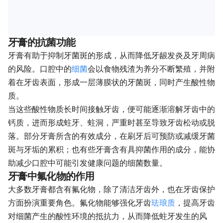
牙膏的抗菌功能
牙膏有助于抑制牙菌斑的形成，从而降低牙龈发炎及牙周病
的风险。口腔中的
细菌
会以食物残渣为养分不断繁殖，并附
着在牙齿表面，形成一层薄膜状的牙菌斑，同时产生酸性物
质。
当这些酸性物质长时间接触牙齿，便可能逐渐溶解牙齿中的
钙质，进而形成蛀牙、蛀洞，严重时甚至导致牙齿松动或脱
落。部分牙膏所含的有效成分，在刷牙后可预防或减缓牙菌
斑与牙垢的累积；也有些牙膏含有具抑菌作用的成分，能协
助减少口腔中可能引发健康问题的细菌数量。
牙膏中氟化物的作用
大多数牙膏都含有氟化物，除了清洁牙齿外，也在牙齿保护
方面扮演重要角色。氟化物能够强化牙齿
珐琅质
，提高牙齿
对细菌产生的酸性环境的抵抗力，从而降低蛀牙发生的风