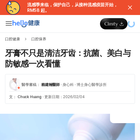
流感季来临，保护自己，从接种流感疫苗开始，
RM58 起。
口腔健康
口腔保养
牙膏不只是清洁牙齿：抗菌、美白与
防敏感一次看懂
醫學審稿：
賴建翰醫師
·
身心科
·
博士身心醫學診所
文：
Chuck Huang
·
更新日期：2026/02/04