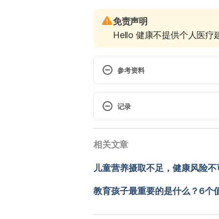
免责声明
Hello 健康不提供个人医
参考资料
Murkoff, Heidi. What to Expect,
Company, 2009. Print version. 
记录
 现行版本
相关文章
2025/07/08
文： 
CihRong Huang
儿童营养摄取不足，健康风险不
醫學審稿：
賴建翰醫師
由 
Jeff Ong
 更新
教育孩子最重要的是什么？6个