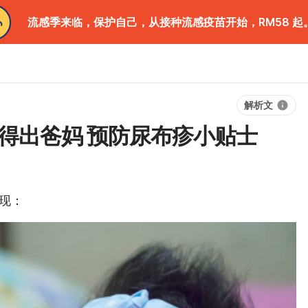
流感季来临，保护自己，从接种流感疫苗开始，RM58 起
解析文
认得出爸妈 预防尿布疹小贴士
现：