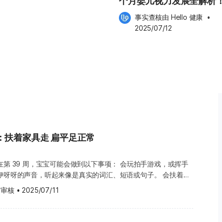
个月婴儿视力发展全解析！
它的情形就像水管堵塞：当前端（如
小贴士助宝宝视力成长
管”——也就是肾盂——就会因为尿
事实查核由 
Hello 健康
 •
2025/07/12
病理性” 两种类型： 1. 生理性肾
胎儿时期，因为肾脏组织较大或尿液生成较
滞留在肾盂中。这种情况多属于先
盂扩张”来形容这种现象，若扩张程
儿的肾盂扩张会随着成长与泌尿系统
功能发育正常，医生会建议家长让
认恢复正常为止。 2. 病理
ion） 若新生儿的肾盂扩张持续存在或扩张程
结构发育异常或尿液排出受阻有
：扶着家具走 扁平足正常
。狭窄的位置通常位于：肾盂与输
9 周，宝宝可能会做到以下事项： 会玩拍手游戏，或挥手
。这属于先天性泌尿系统异常，若
d
 审核
•
2025/07/11
脏会有两条输尿管，容易合并出现尿液
语气，知道您什么时候开心。所以，您可以多说一些赞美的话，例
否需进一步处理。 多囊肾
来了，很棒哦！”愈常跟宝宝对话，宝宝就愈能学会如何沟通。
形成多个囊状结构，影响肾脏正常功能。
的意思，但不一定会听从。例如，您跟宝宝说不能碰某样东西，宝