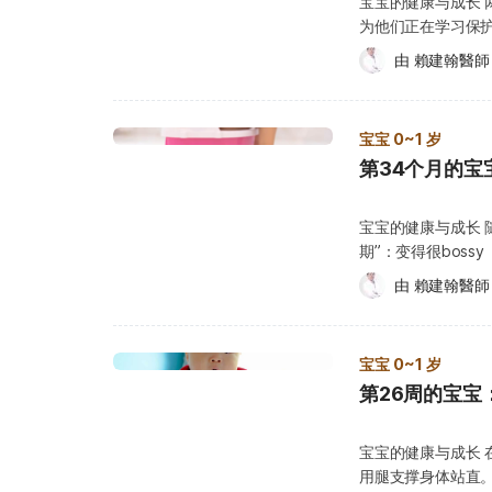
宝宝的健康与成长
孩子，也会感受到
表示宝宝的发展良
事物的认识。 宝宝的健康须知 大多数医生在这个月不会替宝宝安排健康检查。您可
偶或玩具，来转移
是不对的行为。 教导宝宝养成好习惯：耐心重复教导宝宝保持整洁，这样您就不必
为他们正在学习保护
动。虽然孩子的教
动力只是短暂被限
以先把遇到的问题
一直收拾。建议每
天生就会的行为，而
帮助他发展好奇心和创
由 
賴建翰醫師
大腿或衣角到处移
请直接带宝宝去看医生。 您还应
宝收拾，重复说明保持整
现出重复性的行为
Group 并不提供
许多从不爬行的宝
和二氧化碳。贫血
宝自由探索：不要
是一定要照固定的
趴着或躺着，并多
养不良、基因缺陷
心，而不是当法官订规矩，惩罚或限
的，透过重复和一
不尽相同。有些宝
质不足、无法从食
宝宝 0~1 岁
大混乱：输掉一场
感。 与此同时，宝宝也正
也是爬行的准备动
血是遗传性的，例如异常
些混乱，并选择忽略
第34个月的宝
或“象征思维”（sym
势，或用屁股移动
称 SCD）。 虽
飓风，至少可以在
也就是用想象力去
经历的阶段。 宝
头六个月，婴儿体
厅。不要让宝宝在
奶家的路上看到的
宝宝的健康与成长 
学习并达到独立活
医生有时会在宝宝 
空间。 安心玩：随时注意，并处理可能对宝宝安全造成威胁的因素。如果宝宝洒了
立新的连接，让他的思考能力越来越丰
期”：变得很bossy（爱指挥人
这些宝宝大部分时
血的症状包括疲倦
果汁，或打翻了宠
游戏中的争执，您可以做以下这些事： 示
“Daddy 坐这里！” 他好像觉得自己是全家的VIP，所有人都要配合他的节奏。他的内
自己的力气撑起身
呼吸困难、心脏病（H
由 
賴建翰醫師
走道移开，尤其是带轮子的玩具，
例如说：“你愿意分享我的饼干吗？”。 
心大概是：“世界就
上活动，但记得先
加孩子对环境的敏
们迫不及待，想与您
注意力，来暂停纷
不说，他真的越来越有
宝喜欢的玩具，或
低，医生可能会建
呢？”。 当您看到孩子分享的行为时，请特别指出并给予赞赏。 把小朋友最喜欢的玩
型，而是喜欢： 做鬼脸 发奇怪的声音 跟人玩打打闹闹 这种“表演式”的搞笑方式，对
茸地毯，都可能阻
补充过量的铁，对
具藏起来，因为正在
宝宝 0~1 岁
这个年龄的孩子来
让他觉得更舒服，增加活动意愿。 新手爸妈小提
血，以下是您需要做的事： 确认宝宝是否为贫血的高风险
使宝宝独自一人也能玩的游戏
第26周的宝宝
如何照顾宝宝？ 或
何使用手语来教导
早产、出生时体重
奖励他，正面积极的鼓励永远是最好
不太容易。即便如此
不过，一旦宝宝开
了解如何替宝宝调整饮食，或补充铁质
子的记忆，例如：“
并用和颜悦色的语
渐减少，最终消失
宝宝的健康与成长 在
宝容易吸收的特殊铁质。 一岁以前不要让宝宝喝牛奶。牛奶的
细节：“你今天吃的
娃娃音或叠字来和
畅。如果您想教宝宝手语，可
用腿支撑身体站直。 能够自行坐着，不需协助。 会转头寻找声音来源。 会发
时间饮用，可能会刺激肠道黏膜
天发生的事：“然后你做了什么