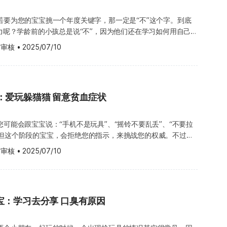
，会先伸出双手、弯曲手肘、脚尖朝外、肚子向前挺，屁股的重心
些可能是发展迟缓的迹象。但发育迟缓，未必就等于发展障碍症
凡士林那样的油或厚重乳霜。 调整环境：太热、太冷或
量避开宝宝的视线，特别是已经会模仿的大宝宝。 将家里的
，因为
tal disorder）。大多数宝宝之后很快就会自己追上进度，自然矫正
会让湿疹更严重。因此，在天气恶劣时，您应该减少宝宝的户外活
若要为您的宝宝挑一个年度关键字，那一定是“不”这个字。到底
物质指任何对身体健康有害的物品。虽然
常不喜欢被医生抱。无论医生多么温柔，对陌生人感到害怕的宝
月出生的宝宝相比，早产儿的发育状况往往会延后一些。不过，当
严重，所以不应该让宝宝
魔力呢？学龄前的小孩总是说“不”，因为他们还在学习如何用自己
，只会导致暂时的胃部不适，但有些可能会严重损伤肺部或肠胃
情地抗拒。 不过，若您有任何问题，请直接带宝宝去看医生，向
高和体重通常和一般正常成人一样。 虽然宝宝们通常会在差不多
也不要一次穿太多件。 调整饮食：在医生的指导下，
的自由意志。有时候，他们心里其实想着“是”，但嘴里却说
。万一宝宝中毒，您可以按照以下做法处理： 若宝宝无法呼
 审核
•
2025/07/10
不多的技能，但每个宝宝的发展过程，还是会因为自身条件不同而
让湿疹更严重的食物。 新手爸妈小贴士 喂宝宝吃饭
生气、激动，或急着想表达自己意见的时候。 您的宝宝可能也发
复苏术（CPR），并拨打 995 叫救护车。 若宝宝失去意
如果宝宝最近曾经跟长水痘的小孩接触过。接触病毒后的 10 到
子都不同，都有自己的成长速度。有些宝宝会较早发展出大动作技
持干净。您可能会认为，让宝宝坐在您的膝盖上喂饭是最好的方
够激动地说“不”，反而更能吸引爸爸妈妈的关注，甚至让爸爸妈
嗜睡、有烧烫伤、严重喉咙疼痛，或出现癫痫发作，请立刻拨打
才会显现。 水痘的症状 您会在宝宝身上发现发痒的红疹，之后会变
会自己坐着；有些宝宝则很快就掌握更精细的动作技能，例如用手
得乱七八糟，而且并不是最有效率的方法。 最好是找一张有安全
状会延迟出现，即使没有立刻显现，您也可以致电毒物防治咨询中
泡底部是粉红色的，接着会干掉并结痂。水痘通常会从身体和头皮
有些宝宝在发展走路能力方面比较慢，但对声音却很敏感，可以快
您必须随时注意宝宝的情况。不过，即使有支撑和束带，宝宝还是
什么？答案是“是”。但除了“是”和“不”，还有一个中间选项，叫做
作为样
脸、手臂和腿。宝宝可能看起来特别疲倦，伴随着低烧，但通常不
。最重要的是，宝宝要有持续发展心理和生理技能的能力，只要给
个年纪的宝宝，通常还无法自己坐得很好，有时候需要旁人协助。
：爱玩躲猫猫 留意贫血症状
平稳的语气来表达，这也是教育孩子学习成熟的第一步。 宝宝的
 宝宝得到水痘该怎么办？ 若宝宝长水痘，请咨询医生。为了避
，您应该特别注意宝宝语言学习的进度。宝宝语言发展迟缓，可能
可以换成高脚椅了。 第 24 周的宝宝，会变成什么样子呢？
症（Autism）及其他发展迟缓的问题，您可能也会对孩子的一些
急求救电话时，对方可能会要求您提
，请帮宝宝修剪指甲，防止他抓伤自己，同时也能减少宝宝去抠或
通互动，也可能是听力问题。脊柱裂（Spina Bifida）和自闭
。若您观察到以下现象，请带孩子去看医生，做进一步评估：：
吞下去的物品名称、吞下去的数量、事情发生的时间、宝宝的年龄
您可能会跟宝宝说：“手机不是玩具”、“摇铃不要乱丢”、“不要拉
母会尝试让宝宝戴防抓手套，您也可以帮宝宝冲洗加了小苏打或燕
等，则是比较少见的原因。 如果您认为宝宝有轻微的延迟，首先，您
果孩子重复说同样的句子，但不与人对话，或对自己的名字没有反
码等。 若宝宝衣服上有吐出来的东西，或沾到
。但这个阶段的宝宝，会拒绝您的指示，来挑战您的权威。不过他
缓解搔痒的感觉。 若宝宝的症状比预期严重或出现恶化，请告诉
时间表，并留意语言或身体发展迟缓的警讯。接着，最好尽早寻求
服脱下，并用温水冲洗宝宝的皮肤。如果有烧烫伤的痕迹，请持续
可能只是因为好奇。 在第 30 周，宝宝可能会做到以下事项：
必带宝宝去看医生： 大量水泡 水痘长在口腔或眼睛
育情况，以及听力和视觉能力。 新手爸妈小贴士 以下是
 审核
•
2025/07/10
，
作。 如果把他的玩
处爬行，并拉掉所有能碰
对声音或触觉等感官，过度敏感或过度不敏
从眼角
用手指
很多事情，其中一项就是宝宝吸奶嘴。您可能会觉得宝宝喜欢奶嘴
片混乱，而您根本来不及收拾，不必太担心，以下提供您一些方
并想办法让宝宝不停地眨眼。 宝宝还不会爬行 比较是没
，因此您必须把危险物品放在他拿不到的地方。 会把脸转向
让宝宝暂时不一直黏在您身边。但其实，一岁是开始戒奶嘴的好时
和呼吸频率 检查耳朵和眼睛 新手
宝在六个月大时就开始学会爬行，特别是那些经常趴在地上玩耍的
戒奶嘴的两个原因：第一，宝宝使用奶嘴的时间越长，就越难戒
近您因为宝宝偏食，而担心他的营养不均衡，您可能会想喂他一些
会在七、八个月大，或更晚一些的时候，开始爬行，甚至有少部分
宝：学习去分享 口臭有原因
的宝宝开始学习说话，经常喋喋不休地发表“长篇大论”，不太可
在自己的房间里自由活动，或是在厨房、客厅或起居室这些您和宝
心。 您的两岁宝宝，应该是个快乐的小孩。由于这个时期他的记
爬行。 不过，只要宝宝能展现，或做到其他几项被视为发展里程
最好的方式就是对他说“不可以”。 简单的躲猫猫游戏，能吸引
 戒奶嘴会经历一段辛苦的过程，但您可以一步一步来，先从减少
剥夺宝宝探索
想在他上幼儿园前，多做一些准备。但您知道吗，即使是这么小的
如：坐；能自己坐起来并保持坐姿，这比学会爬行还要重要），就
宝喜欢您一下出现、一下又消失的游戏，这样能加强宝宝对周遭人
始，接着再慢慢减少晚上使用的时间。您也可以尝试把奶嘴换成玩
感到沮丧。但同时，您也需要让宝宝知道，随意乱丢、乱拉、乱扯