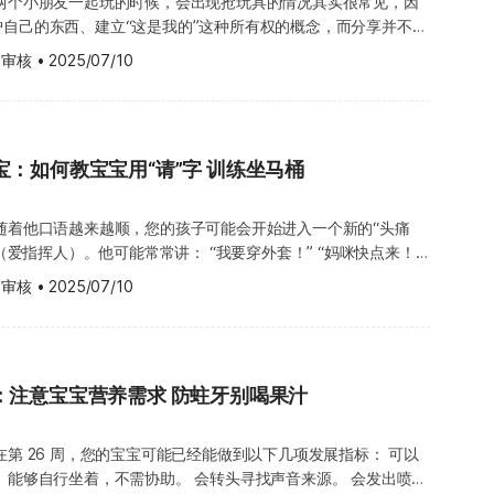
 两个小朋友一起玩的时候，会出现抢玩具的情况其实很常见，因
压力？婴幼儿常见的压力来源，包括被安排了太多已经计划好的活
好，不需要特别担心。 那些选择跳过爬行阶段的宝宝，他们的行
宝宝对奶嘴的依赖。
自己的东西、建立“这是我的”这种所有权的概念，而分享并不是
育很重要，但仍应该让孩子去做他真正想做的事，多提供一些可以
制住而已。宝宝最终会学习扶着东西站起来，拉着家具、您的手、
记下来，下次回诊时询问医生。若有任何问题无法等到下次回诊，
次游戏结束前，教宝宝和您一起把一些玩具放回原位，同时鼓励宝
是需要通过后天慢慢引导和学习的。+ 这个阶段的孩子也常常表
造力的活动，对他的心智成长会更有益处。 Hello Health
 审核
•
2025/07/10
动（例如从椅子、茶几到沙发），最后发展到自己走路。事实上，
该知道以下事项： 贫血 氧气，并带走组织中的废物
洁的重要性，即使宝宝似乎还听不懂。 抱持平常心，让宝
，您的宝宝可能会每天都想吃一样的食物、坚持穿同一件衣服，或
医疗建议、诊断或治疗。
宝，甚至比那些爬行熟练的宝宝，更早学会走路。他们只是满足于
会让人感到非常疲倦，身体功能也无法正常运作。 贫血可能由营
让宝宝觉得表达好奇心是不好的，您可以当老师，引导宝宝的好奇
顺序完成日常动作，其实这是他在试着了解这个世界是怎么运作
花一点时间享受这种状态而已。 即使是爬行，每个宝宝的姿势也
、药物、感染或慢性病引起。婴儿最常见的贫血，是因为饮食中铁
制他们。 若无法控制混乱，至少不要默许或扩
致性，他可以建立起生活的规律，也会因此感到比较安心和有安全
宝坚持用双手双膝爬行，有些宝宝会用肚子贴着地面扭动前进，这
物中吸收铁质，或持续出血（例如肠道出血）导致。有些类型的贫
战役，不代表您输掉全部，不必轻言放弃。您可以学会暂时接受这
慢慢发展出一种叫“空间表征”（spatial representation）
作。有些宝宝学会向前、向后或向旁边爬；有些宝宝采取单膝姿
的血红蛋白会造成镰刀型贫血症（Sickle-cell disease，简
它。为自己保留一个“避风港”，即使暂时无法挽救宝宝带来的小
宝：如何教宝宝用“请”字 训练坐马桶
bolic thinking）的能力，意思是他开始可以在脑中“看见”事物，
；有些则用双手双脚爬。这些都是宝宝在学会直立行走前，可能会
然早产儿从出生以来就常常会有贫血，正常宝宝也应该补充铁质。在
风暴中保留一处安全平静的地方。这可以是您的卧室、书房或客
连结和记忆不同的经验，像是他能回想起泰迪熊的样子、记得去奶
宝从一个地方移动到另一个地方，所使用的方法，并不如他们努力
内的铁浓度会快速下降，需要额外补充。当您带宝宝定期回诊时，
这些地方玩耍，这样每天结束时，您至少会有一个属于自己的舒适
风景，或者昨天吃过的食物，所有这些生活经验都会帮他在脑中建
随着他口语越来越顺，您的孩子可能会开始进入一个新的“头痛
动的事实重要。有些宝宝之所以不会爬行，是因为他们没有机会。
9 到 13 个月大时，检查血红素量，确认是否有贫血的情况。 贫
富。 如何照顾宝宝？ 避免宝宝和其他小孩在
）。他可能常常讲： “我要穿外套！” “妈咪快点来！”
间被限制在婴儿床、婴儿车、背带或游戏围栏里，因此无法练习用
、全身不适、食欲不振、嘴唇和皮肤苍白等。若严重，可能会出现
物的水碗，请立即擦拭。随时拾起掉落的纸张和杂志，并把玩具从
范如何分享，并且多用“分享”这个字眼，
体，或靠双手及膝盖移动。 请确保您的宝宝每天都有机会在地板
eart disease）、身体或精神问题，导致孩子永久性损伤、增
 审核
•
2025/07/10
确保走道畅通。 恭喜您！宝宝已经 33 周大了。我
用把物品移开，或让孩子去做别的事来转移
是要围着我转！” 虽然这个“小瓜”每天讲话有时候无厘头，但不得
移除危险物品。为了鼓励宝宝向前爬，您可以在前方不远处放上宝
感度，甚至可能造成中毒。 若抽血检查发现宝宝体内铁含量太
分享宝宝在第 34 周的发展。
争，比如说：“玩具车要休息一下了，你们要不要去玩吹泡泡
sense of humor了！不过他的幽默不是那种讲冷笑话的类
他觉得有趣的小东西。寒冷坚硬的地板，或让人感觉不舒服的毛茸
议您替宝宝调整饮食，或补充铁剂。请务必依照医生指示，因为若
止宝宝尝试爬行，但您可以用衣服或裤子，包住宝宝裸露的膝盖，
宝宝来说非常危险。 您可以透过补充铁质，来预防或治疗宝宝贫
玩耍的宝宝，不会想看到别人玩他最想要的那个玩具。 选择即
说，其实是他在学着怎么表达自己，也是在建立自己的社交方式。
醒 教宝宝手语 您可能会想知道，如
群。造成贫血的因素包括
，比如捏黏土或画画。 当他分享东西给其他孩子时，
：注意宝宝营养需求 防蛀牙别喝果汁
许要让小朋友明白什么是“让人感觉良好的态度”，光靠说明确实
宝宝沟通。实际上，会比手语的宝宝，通常拥有更好的沟通能力。
过轻、亲喂妈妈饮食中缺铁，或配方奶中铁质不足。请咨询医生，
的导师。 通过重复回顾事物的问句，来加强孩
，当您的孩子有所请求时，仍请您尽量引导他使用“请”这个字，
始利用手语搭配说话，并能被别人理解，单纯使用手语的好处会逐
。 亲喂宝宝愈久愈好，因为母乳中有一种宝
嗯……兔宝宝说完晚安后，接下来要做什么呢？”或者协助他回想
气表达他的需要。 如果您发现沟通上有些困难，不妨试试看使用
。选择使用宝宝手语的目的，是为了帮助您和宝宝之间的沟通更顺
第 26 周，您的宝宝可能已经能做到以下几项发展指标： 可以
铁质含量低，而且长
冰淇淋是香草还是巧克力口味？”每天睡前和他一起回顾整理这一
他说话。这种方式可以让孩子更容易接受，也能增加亲子之间的互
以依照以下步骤进行： 尽早开始：一旦宝宝在八、九
出喷口
，造成轻微损伤。 提供宝宝含铁的谷粉。从第八个
呢？跟我说说吧！”。 宝宝的健康须知 小朋友吸吮拇