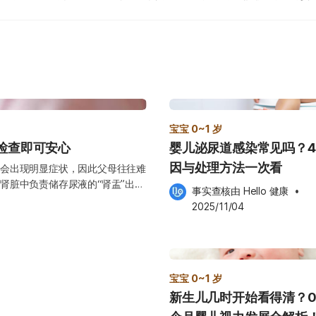
宝宝 0~1 岁
检查即可安心
婴儿泌尿道感染常见吗？
因与处理方法一次看
会出现明显症状，因此父母往往难
肾脏中负责储存尿液的“肾盂”出现
事实查核由 
Hello 健康
 •
随着宝宝成长、泌尿系统成熟而自
2025/11/04
能会影响尿液排出，进而造成肾功
竭。 因此，当宝宝被诊断出肾盂
保宝宝的肾脏发育健康、功能正
式与治疗选择。 什么是肾
状就像一个小漏斗，主要功能是收集肾脏
宝宝 0~1 岁
，最后经由尿道排出体外。 当尿
新生儿几时开始看得清？0
时，就会导致肾盂扩张。这也是我