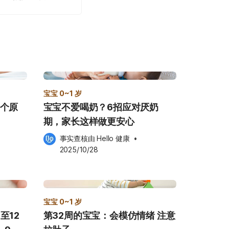
宝宝 0~1 岁
4个原
宝宝不爱喝奶？6招应对厌奶
期，家长这样做更安心
事实查核由 
Hello 健康
 •
2025/10/28
宝宝 0~1 岁
至12
第32周的宝宝：会模仿情绪 注意