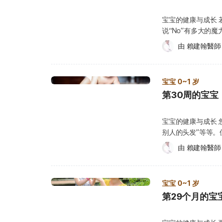
他在迈出第一步时
路或开口说话，这
感。不过，您不应该使用像
宝面前吃药，吃药时尽
向后，以保持平衡。 宝宝的健康须知 这个月，大部分医生不会安排定期检查
（Developmen
太干燥的空气，都
宝宝的健康与成长 
植物盆栽移到宝宝触摸不到的地方。 有毒
这个年纪的宝宝通
过来。若和其他足
动，并保持室内温度适宜。 穿棉质衣服：流汗会让湿疹更
说“No”有多大的
吞下某些有毒物质
宝，仍然会毫不留
他们长大成人，身
穿合成纤维或羊毛制的衣服，
的声音，来表达个人
道，少数甚至可能致命
医生咨询。 水痘 您应该要了解水痘（Chicken pox）的症状，并注意宝宝身上有没
由 
賴建翰醫師
的阶段，发展出差
避免让宝宝摄取会刺激皮肤或
“不”，尤其在他们
吸，请立刻开始进行心肺
有出现红点，尤其是
有所差异。每个孩
时，不可能完全保
现，如果他够大声、
识、叫不醒、极度
21 天，感染症状
能，例如比较早学
式，但这通常会弄
妈因此“听话”了。 如何照顾宝宝？ 给您的宝宝机会去学习，什么叫做多重选项。教
995。有些中毒症
成透明的水泡，水
指抓住小东西。 
宝宝 0~1 岁
束带的椅子，并且
他，“不”的相反是
心，寻求专家建议。 尽可能清除宝宝口中残留的任何东西，并保留这些物品
开始，然后扩散到
速辨认不同的声音
有可能会摔倒。这
第30周的宝宝
“也许”。鼓励他用
本。 在没有得到专业指导前，不要尝试让宝宝把吞下去的东西吐出来，也不要给宝
会特别想吃东西。。
他们时间。 然而
一旦宝宝能坐稳，就
健康须知 除了自闭
宝灌肠或使用活性碳之类的东西。 当您拨打紧
免感染和留下疤痕
是因为缺乏与成人的沟
行为怪癖感到担忧
供以下资讯：宝宝
宝宝的健康与成长 
抓伤伤口。有些父
症（Autism）
缺乏沟通交流。如
和体重、目前症状，以及您的手机号
别人的头发”等等
麦片的冷水澡，来
应该了解正常发展
应。 缺乏解读脸部表情或其他非语言沟通方式的能力。 缺乏眼神交流。 倾向避免社
有毒物质，请将衣
并不是故意不听话，
医生。若出现以下症状，也请务
专家的协助，评估宝宝的发
由 
賴建翰醫師
交上的身体接触。 有局限性的特殊兴趣。 用奇怪的方式玩玩具，例如把食物玩具分
冲水至少 15 分钟。 不要在烧烫伤或灼伤的伤口上涂抹油、润滑油或其他任何东西
不需协助就能自己坐好。 当您拉宝宝起来时，他会出现反抗的动
宝宝发烧好几天 皮肤肿胀、发红或一碰就痛 新手爸妈小贴士 宝宝戒奶嘴 在第 48
您可能会关心的一些事项： 整理凌乱的家里：如果宝宝到
类排好，却不是假装烹饪或喂食游戏。 
这只会让伤口恶化。 若宝宝的眼睛接触到有毒物质，请尽量帮他冲洗眼睛，
具拿走，他会哭闹。 会想办法去拿他拿不到的玩具。 会寻找掉落的物品。 会
周，您可能会担心
到的东西，造成一
感。 明显缺乏语言及社交能力。 宝宝的需求与发展 医生在看诊时，可能会进行以下
注水，至少冲洗 15 分钟，
拿起物体，并握在手中
很棒，而且奶嘴能
法： 宝宝活动范围的安全性：在让宝宝到处爬或探索家里之前，先确保环境是安全
检查，来评估宝宝的健康状况： 量体重 测量心跳
宝宝 0~1 岁
有意义的。有些宝
声音的方向。 会咿咿呀呀，发出母音与子音结合的声音，例如嘎、吧、妈、答。 喜
机。 以下是建议
的。 限制混乱范围：尽量把混乱限制在家中的一、两个房间或区域里。这可能意味
爸妈小贴士 若最
宝宝。大多数宝宝
第29个月的宝
欢玩躲猫猫。 如何照顾宝宝？ 宝宝还无法记住您所说的每一句话，因此，让宝宝知
掉。第二，这个阶段
着，限制宝宝只能
营养品，让自己安
宝宝，从未尝试过
道什么事情不能做，
能一直含着奶嘴。
宝花最多时间的地方。 克制自己：不要一直跟在宝宝后面收拾，这会
性很好，您可能会
碑的关键技能（例
宝宝的注意力。宝
白天使用的次数开
的乐趣，也会让他