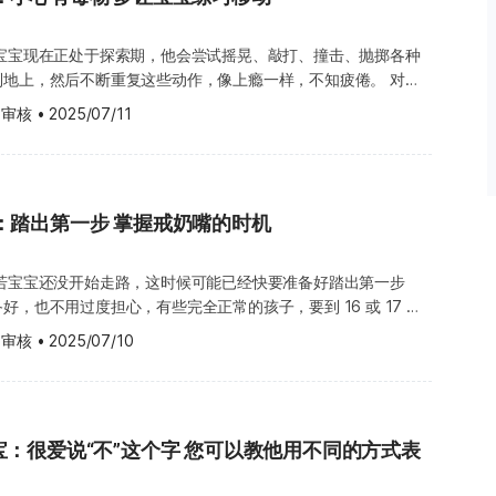
人 在最初的几个月，宝宝会明显偏好父母。六个月以下的宝宝，
育迟缓并不代表严重问题，有些宝宝只是需要多一点时间，来赶上
宝宝认识颜色。 一起拍拍手吧！多给宝宝一些可以拔插或吸吮的
正面的反应。不管是认识的人还是陌生人，宝宝都会把他们视为能
及其形状的认识。 宝宝的健康须知 大多数医生在这
 宝宝现在正处于探索期，他会尝试摇晃、敲打、撞击、抛掷各种
需求的人。 当宝宝八到九个月大时，就会开始注意到父母是主要
动，可能会靠着扭动（趴着用肚子推着自己往前）、爬行，或是靠
健康检查。您可以先准备一些问题，下个月回诊时再向医生请教。
到地上，然后不断重复这些动作，像上瘾一样，不知疲倦。 对一
父母，并避开其他想把自己从父母身边带走的人。在这个时期，即
。有时候，也会用一只手撑在身后，一只脚放在身前，推着自己移
心，请直接带宝宝去看医生。 了解生长曲线图 医生会帮宝宝测
有无限的想像，发现大人意想不到的使用方式。建议您为宝宝准备
也可能会拒绝，只要父母抱抱。 一岁过后，宝宝对陌生人的害羞
着爬行，是宝宝尝试独立行动的第一种有效方法。一般来说，宝宝
 审核
•
2025/07/11
围，并根据之前的纪录，总结宝宝整体的生长情况，同时利用生长
域，放一些能吸引他的东西，让他可以尽情敲打、摇晃、撞击、抛
会消失，或者达到高峰。大约有两成的宝宝，从未经历这个阶段，
住东西，然后学会双膝跪地。接着，宝宝会学会如何通过推动膝
比较宝宝与其他同龄孩子的发展情形。如果某些部分没有在标准范
满足他的探索欲望。 在第八个月的第二周，宝宝可能会做到以下
明显。若宝宝表现出对陌生人的焦虑，请不要勉强宝宝，这种情况
移动。 通过各种形式的爬行动作，宝宝的肌肉会变得更强壮，这
宝在健康或营养吸收方面有些状况，但也不一定都是这样。 若宝
宝依照自己的意愿做出回应。 在这个阶段，您应该告诉家人和朋
学会走路。不论使用哪种移动方式，光是看着宝宝想尽办法解决移
达到标准，您不需要过度担心。每位宝宝都有自己的生长速度。有
击、抛掷各种东西，看它们反覆弹落，展现他的好奇心，发现新事
况，太快接近他会吓到他。建议不要一开始就拥抱或抱起宝宝，可
现在可能已经可以抓着东西，或扶着家
生长得比较慢，但之后会突然抽高或长胖；有些宝宝一开始长得很
：踏出第一步 掌握戒奶嘴的时机
、跟他说话、或给他玩具开始，让他安心地坐在您的大腿上。 若
上，如果您把宝宝放在沙发旁边，他可能自然就会想办法，抓着沙
生长的速度与身体质量指数（BMI）、基因遗传都有关系，宝宝
而努力。 学会玩捉迷藏，躲猫猫。 从脸朝下趴
姆时，他仍然焦虑不安，您应该重新评估托育的情况。也许是因为
虽然一开始可能会花很长时间，尝试很多次才能成功。 在这个阶
境、个性、活动程度等各种因素的影响。如果您有任何疑虑，请咨
如电话
够的关注与爱，也可能只是单纯对陌生人感到焦虑。有些宝宝，尤
 若宝宝还没开始走路，这时候可能已经快要准备好踏出第一步
会把宝宝放在步行车里，让宝宝可以碰到平常触摸不到的东西，例
助宝宝，把电话听筒或手机举到耳朵旁边，并假装正在进行一场对
在妈妈离开后，会哭好几个小时，即使保姆、爸爸或祖母抱也无
好，也不用过度担心，有些完全正常的孩子，要到 16 或 17 个
瓶子。一旦习惯了步行车的方便，有些宝宝会不愿意再被放在地上
己的身体。若宝宝拉扯耳朵，但并没有烦躁或发烧，就不需要过度
几个月里，宝宝将会开始为了达到预期的目的，而尝试使用某样物
，您应该尽量减少与宝宝分离的时间，直到这个阶段过去。若无
： 自己站好 走路走
上靠自己的力量做各种动作，对宝宝来说非常重要。这会帮助宝宝
宝宝看起来不舒服，或是有发烧的情况，可能是因为感染，或者正
 审核
•
2025/07/10
发、用杯子喝水，或对着玩具电话或手机不停地“讲话”。 宝宝
待在宝宝身边。 第 40 周的宝宝，会有哪些新发展呢？
有机会尝试爬行，学会扶着东西站起来和移动，这些都是他们学会
宝宝去看医生。 湿疹 湿疹（Eczema）是一种常
事项： 中毒 学习并了解哪些东西是有毒的，并
意味着他有更多机会，更容
湿疹的宝宝，皮肤会感到发痒且粗糙。 以下资讯对改善宝宝的湿
一样化学产品的标签。 将化妆品、保
里活
阶段，您需要将窗帘、卷帘的拉绳、电线，收好放到宝宝触摸不到
补充品、清洁用品、杀虫剂和其他所有家用产品锁起来，或放在宝
宝独自一人、无人看管。再来，请准备好相机。没有什么比亲眼看
住桌子四个尖角；锁住马桶盖；移开可以让宝宝爬上去的树木盆
和水，会让皮肤更干燥。请将洗澡时间控制在 10 到 15 分钟
宝：很爱说“不”这个字 您可以教他用不同的方式表
，更让人振奋。您可以站着或跪在宝宝前面，鼓励宝宝握着您的手
并将药物收好；盖住电源插座；并在楼梯上下安装栅栏，阻挡宝宝
较不伤肌肤的肥皂。不要让宝宝泡在肥皂水里，洗完澡后，请帮宝
的物品或药品，放在原装容器里，避
宝的双手，让他走向您。 如果宝宝跟大部分的小朋友一样，那么
滚下来。 发展迟缓 有些宝宝似乎比较晚才学会坐下、爬行、走
起。 不要用“糖果”来称呼药品，也不要在宝