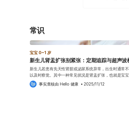
常识
宝宝 0~1 岁
新生儿肾盂扩张别紧张：定期追踪与超声波
新生儿若患有先天性肾脏或泌尿系统异常，出生时通常不
以及时察觉。其中一种常见状况是肾盂扩张，也就是宝宝
轻度扩大。多数情况下，这种扩张是暂时性或轻微的，可
事实查核由 
Hello 健康
 •
2025/11/12
然恢复正常。不过，如果扩张持续存在或程度较严重，可
能受损；在少数情况下，甚至可能发展成肾脏萎缩或肾衰
扩张时，爸妈无需过度紧张，但应配合定期追踪检查，确
常。接下来，让我们进一步了解新生儿肾盂扩张的成因、检查方
盂扩张？ 肾盂（Renal Pelvis）位于肾脏内部，形
制造的尿液，再将尿液排送至输尿管，接着流入膀胱储存
液无法顺利排出体外，而在肾盂内出现滞留或倒流的情况