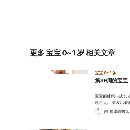
们常听到的“水肾”、“肾积水”或“肾肿大”。简单来说，
输尿管或膀胱）出现阻塞、尿液无法排出时，后方的“水
液堆积而逐渐膨胀。 为什么新生儿会出现肾盂扩张？ 新生儿发生肾盂扩张的比例约为1%–
2%，其中以男婴较为常见。这种情况可分为 “生理性” 与 “
盂扩张（Physiological Dilation） 有些宝宝在
多，再加上出生初期排尿次数较少，容易让部分尿液暂时
天性良性变化，并不代表肾脏有疾病。医生通常会以“肾
度较明显，则可能称为“水肾”或“肾水肿。 大多数新生
更多 宝宝 0~1 岁 相关文章
发育逐渐改善，无需进行手术治疗。不过，为了确保肾脏
宝宝定期接受肾脏超声波追踪，持续观察肾盂大小变化，直到确
性肾盂扩张（Pathological Renal Pelvis Dilat
宝宝 0~1 岁
度较明显，医生会考虑属于病理性原因，多半与泌尿系统
关。以下是常见的几种类型： 输尿管阻塞（Ureteric Obstruction）：当宝宝的输尿管因先
第39周的宝宝
天狭窄或发育不全而造成尿液流通不畅，就可能出现阻塞
尿管交接处，或膀胱与输尿管交接处。 膀胱输尿管逆流（Vesicoureteral Reflux, VUR）：
宝宝的健康与成长 在第 3
指尿液在膀胱排尿时，部分倒流回输尿管甚至肾脏的情况
说再见。 会发出咿咿呀呀的声音，听起来像是真实的词汇、短语或句子。 会扶着家
未及时处理，长期的尿液逆流可能导致肾脏发炎或受损。 输尿管复制（Duplicate
具走路。 知道“不”的意思，但不一定会听从。 如何照顾宝宝？ 比起您说话的内容，
由 
賴建翰醫師
Ureter）：属于较罕见的先天性疾病，患者的单侧肾
宝宝更能理解您的
逆流、输尿管囊肿或水肾等问题。需由小儿泌尿科医生评估是
如：“你把玩具捡起
（Polycystic Kidney）：此病较少见，肾脏内会
宝宝开始理解“不”