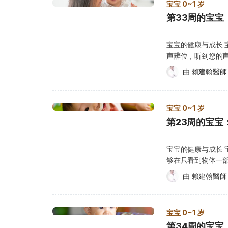
在超声波影像上可能会被误认为肾盂扩张，因此需由儿科肾脏
宝宝 0~1 岁
宝可能还是会继续摸
肾盂扩张该如何治疗？ 多数新生儿的肾盂扩张属于良性
第33周的宝宝
祸的现场移开，并引导宝宝去做其他事
能，也无需立即治疗。家长只需按照医生的建议，让宝宝
情况，进行不一样的
盂的大小变化。在追踪过程中，医生会评估：肾盂是否逐
之前没有接种疫苗
宝宝的健康与成长
张或出现加重迹象；以及有合并尿路感染或肾功能异常。 若超声波检查显示肾盂仍持续
生讨论。 可能会检查血红素（Hemoglobin）或血细胞比容（Hematocrit），以确
声辨位，听到您的
大，医生可能会建议进行更密集的追踪，并安排其他影像
认是否有贫血（通常会用针
力，意味着他们正
医学扫描。 对于轻度或中度肾盂扩张，只要肾功能正常、无感染风险，医省通常会建议持
由 
賴建翰醫師
Streptococcal
免的一部分。虽然
续观察、定期复查。若为病理性肾盂扩张，无法以药物改
染链球菌咽喉炎，
宝宝探索周围的环
尿道感染，医生可能会建议进行外科手术（例如：解除输
别留意。 请检查
下事项： 双脚在直立时可以承受一些重量 自己用手抓小饼干吃 用手指抓住小东西，
肾脏超音波检查不能少！ 孕期进行的产前超声波检查，
持续几天的喉咙痛、
宝宝 0~1 岁
并用拳头的力量捡起来
评估肾脏的大小、形状与尿液生成状况。若在孕期发现胎
痛。 若您发现上
第23周的宝宝
转向发出声音的方向 用目光追寻掉落的物品 如何照顾宝宝？ 保护宝宝，是妈
建议家长在宝宝出生后，安排追踪性的肾脏超声波检查，
果宝宝的链球菌检
要本能，这是非常
的肾盂扩张属于轻度或暂时性，通常会在数个月至一岁内
请务必完成整个疗程，否则可
宝的最佳方式，也
善或恢复正常。 不过，新生儿的症状往往不明显，若肾盂扩张持续存在或恶化，可能会影
宝宝的健康与成长
常常见的情况，因
为宝宝创造一个安
响肾功能，甚至引发泌尿道感染。若未及时处理，严重者
够在只看到物体一
再者，宝宝脚底的
四周，想像有哪些
肾脏衰竭、代谢异常与发育迟缓等。因此，家长务必要按
的，是他最喜欢的
常见。 另外，当
由 
賴建翰醫師
例如，将易碎物品移到
超音波与相关评估，以确保宝宝的肾脏功能健康、发育正常。 （图片
注意到，如果您把
使得脚底看起来更
须知 近期内，您
Shutterstock）
快就会继续抓下一个。 在
生长完全后，通常都
门诊时间，可以立
己坐好。 能发现很小的东西，并追踪它的移动。 只看到物体一部分，就能辨认出是
始走路 早期学站
太正常，请记下任
宝宝 0~1 岁
什么东西。 当您把积木或其他桌上的东西拿到宝宝旁边时，他会伸手抓住。 如何照
而能增强宝宝的肌
或儿童语言与发展
第34周的宝宝
顾宝宝？ 在第 2