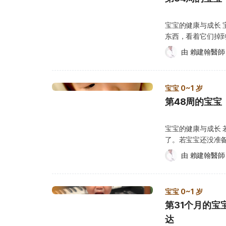
贴士 宝宝害怕陌生
直觉。有时候，发
的积木，都能帮助
通常对大人都会有
其他宝宝的发展。 宝宝的需求与发展 以下是您需要了解的一些事项： 爬行 宝宝会
物品，这能帮助宝宝增加对物品
宝宝的健康与成长
够照顾和满足自己
想尽办法让自己移
周不会替宝宝安排
东西，看着它们掉
照顾者，变得更黏
着移动屁股来前进
若有任何状况让您担
件东西，宝宝可以
使是祖父母，宝宝
动。 靠肚子扭动
由 
賴建翰醫師
量身高、体重和头
一个专属的活动区
情绪，可能很快就
会先学会用双手拉
曲线百分位图，来
掷、拉扯或扭动，
或是时间太短而不
盖，来向前或向后
围内，可能代表宝
事项： 在双手之间传递东西，把一个积木或其他物品，从一只手换到另一只手。 通
会自然克服，让宝
也会帮助他很快地
宝的身高体重没有
宝宝 0~1 岁
过摇晃、敲打、撞
友，宝宝目前的状
动问题，都是一件非常有趣的事。 站立 宝宝
些宝宝在这段时间
第48周的宝宝
物。 扶着某样东西或某个人站立。 当您试图拿走他的玩具时，他会坚持反抗。 为了
以先从对宝宝微笑
具站起来了。事实
快，后来速度变慢。
拿到一个放得很远、不在手边的玩具
把宝宝单独留给保
发让自己站起来，
的健康也会受到环
着的姿势翻身坐好。 如何照顾宝宝？ 宝宝会对具有特定功能的玩具着迷，例
保姆没有给宝宝足
宝宝的健康与成长
段，有些爸爸妈妈
询医生。 拉耳朵 手指、脚趾和耳朵，都是容易引起宝宝好奇的身体部位。这时候，
或手机。您可以协
其是亲喂的宝宝，
了。若宝宝还没准备
如热炉子或漂白水
宝宝会开始探索自
话。 在接下来的
效。在这种情况下
月大时，才会开始走路。 在第 48 周，宝宝可能会做到以下事项
玩。 然而，在地
担心。 不过，若
由 
賴建翰醫師
品，比如用梳子梳头
法，也请尽可能随时
得不错 用哭以外的方式表达需求 玩球时能把球滚到您身边 自己用杯子喝水 说的话
学会走路。让宝宝
在长牙。如果出现异常情况，请带
的健康须知 以下是您应该了解的一些
听起来像是外星语 不需要肢体动作就能理解一个指令 能说三个或更多个除了“妈妈”
走路的必要过程。 安全第一 宝宝新增加的活动能力，也
见的皮肤病，患有
在家中标明或标出有毒性的物品： 检查家中每
或“爸爸”以外的词语 如何照顾宝宝？ 跟平常一样，请确保宝宝在安全的环境
易碰撞和跌倒。现
疹非常重要： 剪指甲：宝宝的指甲越短越好，避免在抓痒时抓伤皮肤。 减少洗澡时
养品、药品、营养
宝宝 0~1 岁
动，绝对不要让宝
的地方；用软垫包
间：长时间接触肥皂
宝拿不到的地方。 尽可能购买具有儿童防护功能，或标明对儿童安全的瓶盖、药品
第31个月的宝
到宝宝跨出第一步
栽；清除洗涤剂，
内，并使用温和、
等，并使用毒性最低的家用产品。 将有危险性
走路，或者握住宝
往上爬，或避免宝宝
达
宝擦上保湿产品。 涂抹乳液：抹上大量乳液，让宝宝的皮肤保持湿润，减少刺激
免宝宝有机会把药品和其他东西混在一