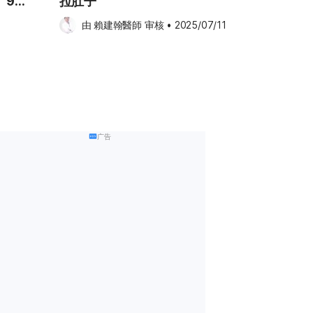
 9个
拉肚子
由 
賴建翰醫師
 审核
•
2025/07/11
广告