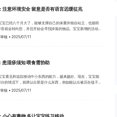
科进一步检查确认。 新生儿
。最好谨慎使用“不”这个字，说的时候，可以把宝宝从危险或惹
（生理性），通常不会影响肾功
：注意环境安全 留意是否有语言迟缓征兆
情。 宝宝的健康须知 医生会根据宝宝不同的
定期接受肾脏超声波检查，追踪肾
检查。不过，大致上，您可以预期医生会进行以下检查： 如果
渐恢复到正常大小；是否有持续扩
，可能会在这次安排接种。如果之前曾经有任何不良反应，请与医
 宝宝已经八个月大了，能够支撑自己的体重并独自站立，也能听
扩
声音就会转向您，并且开始会寻找掉落的物品。宝宝新增的活动能
学检查，例如：泌尿道造影以及核
扎宝宝的手指做检测）。 链球菌咽喉炎 英文为
进入随时可能绊倒和跌倒的阶段，这些都是童年成长过程中不可避
 审核
•
2025/07/11
 pharyngitis，或称 Strep throat（链球菌咽喉炎）。宝宝很少会感
妈妈常常会被吓到，心脏暂停跳动一两拍，但您仍然会开心地看着
善；一旦出现肾功能受损或反覆泌
但若您身边的人，例如宝宝的兄弟姐妹，感染了链球菌，就需要特
境，发掘自己的极限。 在第八个月的第一周，宝宝可能会做到以
尿管阻塞或矫正返流）。 新生儿
宝宝的扁桃腺是否肿胀、发红，或布满白色斑点。另一个症状包括
除了观察胎儿的生长发育外，也能
体温超过摄氏 38 度、发冷，或宝宝下颚的淋巴腺出现肿胀或疼
（请将所有危险物品放在宝宝触摸不到的地方） 听声辨位，
儿有肾盂扩张的迹象，医生通常会
述症状，或宝宝出现呼吸及吞咽困难，请立即致电宝宝的医生。如
：患湿疹须知 喂食需协助
妈的首
以确认肾脏发育是否正常。新生儿
测结果为阳性，医生会开立抗生素治疗。即使宝宝的症状好转，也
理所当然的。然而，提供宝宝足够的成长和学习空间，才是养育宝
，随着泌尿系统发育成熟而逐渐改
能会导致更严重的并发症。 扁平足 宝宝有扁平足是非
有助于宝宝学习独立。这并不代表您放任宝宝不管。相反，您可以
 宝宝看见和追踪移动中小东西的能力，越来越好。现在，宝宝能
为小婴儿很少走路，脚部肌肉还没有得到足够的运动去发展足弓。
全的环境。 要做到这一点，诀窍就是蹲下来，以宝宝的高度环顾
可能导致：肾功能下降或肾萎缩、
部分的情况下，就辨认出那是什么东西，例如能认出被压在毯子下
脂肪会填满足弓，所以很难看出来，尤其是在胖嘟嘟的宝宝身上更
东西或情况可能会对宝宝造成危险，然后找到解决或改善的方法。
时带宝宝回院复查，定期接受肾脏
玩具车。这就是未来几个月，开始玩捉迷藏的基础。 您可能还会
宝宝开始学走路时，会张开双脚来维持平衡，重量会压在足弓上，
 审核
•
2025/07/11
宝宝摸不到的地方，或把危险物品锁在橱柜里。 宝宝的健康
授权：
书桌上的积木拿到宝宝面前，他就会伸手去拿，拿到一个以后，很
平坦。 对于大多数小孩来说，扁平足会随着成长慢慢消失。等到
可能没有预约医生门诊，但如果有任何紧急状况，您不必等到下次
第 23 周，宝宝可能会做到以下事项： 不需协助，就能自
会拥有正常的足弓，只有少部分人会是真正的扁平足。 提早开
刻联系您的医生，谈一谈宝宝的情况。 如果您认为宝宝的发育不
或提早学走，并不会造成宝宝的腿变弯，或引起其他身体问题，反
何让您担忧的迹象，并与医生讨论。您也可以考虑咨询专科医生，
肉力量。若宝宝打赤脚，也能帮助加强腿部的力量。 新手爸妈小
方面的专科医生，了解婴幼儿的发展问题。 请相信您作为妈妈的
：小心有毒物 多让宝宝练习移动
3 周，宝宝开始能够分辨颜色。看色彩缤纷的图画书，或玩五颜六色