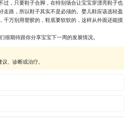
不过，只要鞋子合脚，在特别场合让宝宝穿漂亮鞋子也
好走路，所以鞋子其实不是必须的。婴儿鞋应该选轻盈
，千万别用塑胶的，鞋底要软软的，这样从外面还能摸
我们很期待跟你分享宝宝下一周的发展情况。
疗建议、诊断或治疗。
 The First Year. New York: Workman Publishing 
Page 345-369.