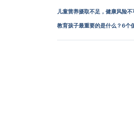
文： 
CihRong Huang
儿童营养摄取不足，健康风险不
醫學審稿：
賴建翰醫師
由 
Jeff Ong
 更新
教育孩子最重要的是什么？6个