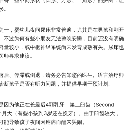
准备一些不同形状（圆形、方形、三角形）的拼图，让
形。
之一，婴幼儿夜间尿床非常普遍，尤其是在男孩和刚开
。不过为何有些小朋友无法整晚安睡，目前还没有明确
容量较小，或中枢神经系统尚未发育成熟有关。尿床也
医师寻求建议。
落后、停滞或倒退，请务必告知您的医生。语言治疗师
诊断孩子是否有听力问题，并提供早期干预计划。
因为他正在长最后4颗乳牙：第二臼齿（Second
33个月大（有些小孩到3岁还在换牙）。由于臼齿较大，
可能导致孩子夜间因疼痛而醒来哭闹。