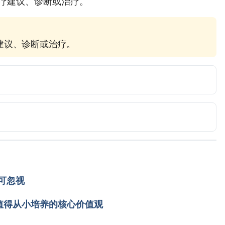
不提供医疗建议、诊断或治疗。
疗建议、诊断或治疗。
rs. http://www.babycenter.com/6_your-33-month-old-
 June 3, 2015.
ing numbers. http://www.babycenter.com/6_your-33-
rs_10329742.bc. Accessed June 3, 2015.
last gasp. http://www.babycenter.com/6_your-33-month-
可忽视
74.bc. Accessed June 3, 2015.
值得从小培养的核心价值观
lestones. http://www.babycenter.com/6_your-33-
10329677.bc. Accessed June 3, 2015.