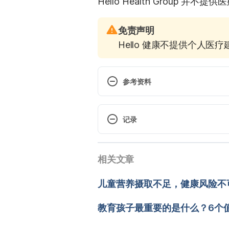
Hello Health Group 并
免责声明
Hello 健康不提供个人医
参考资料
Your 33-month-old: Taming fea
taming-fears_5912.bc. Accessed
记录
Your 33-month-old: Understand
 现行版本
month-old-understanding-numbe
相关文章
2025/07/04
Your 33-month-old: Teething’s 
文： 
W.R. Su
儿童营养摄取不足，健康风险不
old-teethings-last-gasp_103295
醫學審稿：
賴建翰醫師
由 
Jeff Ong
 更新
教育孩子最重要的是什么？6个
Your 33-month-old: Language mi
month-old-language-milestones_