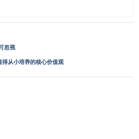
Page 435 – 458.
tp://www.babycenter.com/6_your-10-month-old-week-
, 2015.
可忽视
值得从小培养的核心价值观
载入中