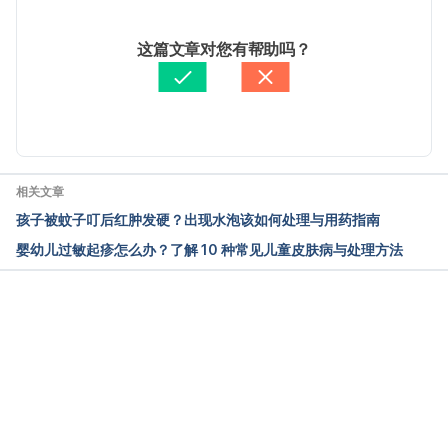
bookid=349 Accessed August 22, 2022
2025/10/30
文： 
張凱安 Kyle Chang
这篇文章对您有帮助吗？
小朋友包皮手术的再省思（台湾男性学医学会）
资料查核：
Hello 健康
http://sdact.tand.org.tw/issue/issue_info.asp?
由 
Jeff Ong
 更新
issue_id=207 Accessed August 22, 2022
我要如何清洁我的阴茎（台湾女人健康网）
https://twh.org.tw/article/woyaoruheqing-wode 
相关文章
Accessed August 22, 2022
孩子被蚊子叮后红肿发硬？出现水泡该如何处理与用药指南
婴幼儿过敏起疹怎么办？了解 10 种常见儿童皮肤病与处理方法
谈谈包皮的问题（台湾信谊基金会）
https://parents.hsin-yi.org.tw/Library/Article/3834 
Accessed August 22, 2022
载入中
包皮之问与答（台湾秀传纪念医院）
https://www.scmh.org.tw/dept/uro/h1.htm 
Accessed August 22, 2022