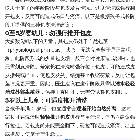
取决于孩子的年龄阶段与包皮发育情况。过度清洁或强行翻
开包皮，反而可能造成伤口与疼痛。以下是根据孩子成长阶
段所提供的三种包皮清洁建议：
0至5岁婴幼儿：勿强行推开包皮
大多数5岁以下的男童，其包皮仍处于自然包茎
（physiological phimosis）状态，无法完全翻开是正常现
象。此阶段形成的少量包皮垢一般不会对健康造成影响，也
无需刻意清除。若家长在清洗时强行拉下包皮，可能造成皮
肤撕裂或出血，使包皮发炎、结痂甚至收缩变紧，反而让包
茎情况更严重。因此，医生建议在这个阶段只需以
清水轻轻
清洗外部生殖器
，保持干爽即可，无需尝试将包皮翻开。
5岁以上儿童：可适度推开清洗
当孩子年满 5 岁后，包皮通常会
逐渐开始自然分离
，这时
家长可在洗澡时
轻轻推开包皮
进行简单清洁，但仍不建议强
行拉扯。若包皮尚未能完全翻下，硬拉可能造成疼痛、出血
或撕裂，使孩子产生恐惧。