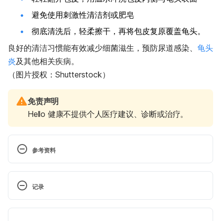
避免使用刺激性清洁剂或肥皂
彻底清洗后，轻柔擦干，再将包皮复原覆盖龟头。
良好的清洁习惯能有效减少细菌滋生，预防尿道感染、
龟头
炎
及其他相关疾病。
（图片授权：Shutterstock）
免责声明
Hello 健康不提供个人医疗建议、诊断或治疗。
参考资料
记录
包皮底下有白白的东西，怎么办？─谈包皮垢（书田诊
 现行版本
所）http://www.shutien.org.tw/dr_doc_detail.aspx?