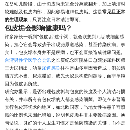
在婴幼儿阶段，由于包皮尚未完全分离或翻开，加上清洁时
较难触及包皮内部，因此容易堆积包皮垢。这是
常见且正常
的生理现象
，只要注意日常清洁即可。
包皮垢会影响健康吗？
许多家长一听到“包皮垢”这个词，就会联想到污垢或细菌感
染，担心它会导致孩子出现泌尿道感染，甚至传染疾病。事
实上，包皮垢本身并不是疾病，也不会直接造成健康问题。
台湾男性学医学会会讯
之长庚纪念医院林口总院泌尿科医师
王大民指出，幼童
尿道感染
往往是由多重因素造成，例如清
洁方式不当、尿液滞留、或先天泌尿构造问题等，而非单纯
因为包皮垢所致。
研究亦显示，是否出现包皮垢与包皮的长度及个人清洁习惯
有关，并非所有有包皮垢的人都会感染细菌。即使在未普遍
实行包皮环切术的地区，如北欧国家，当地女性罹患子宫颈
癌的比例也未因此增加，说明包皮垢并非主要致病原因。换
句话说，良好的个人卫生习惯才是预防感染的关键，而不是