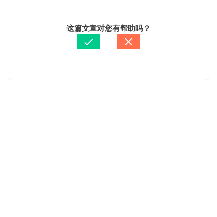
2026/01/28
Vitamins Supplements and Children. 
文： 
Alice Chen
这篇文章对您有帮助吗？
https://www.healthychildren.org/English/ages-
醫學審稿：
賴建翰醫師
stages/gradeschool/nutrition/Pages/Vitamin-
由 
Jeff Ong
 更新
Supplements-and-Children.aspx
. Accessed April 19, 
2017
载入中