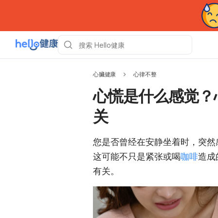
心臟健康
心律不整
心慌是什么感觉？
关
您是否曾经在安静坐着时，突然
这可能不只是紧张或喝
咖啡
造成的
有关。