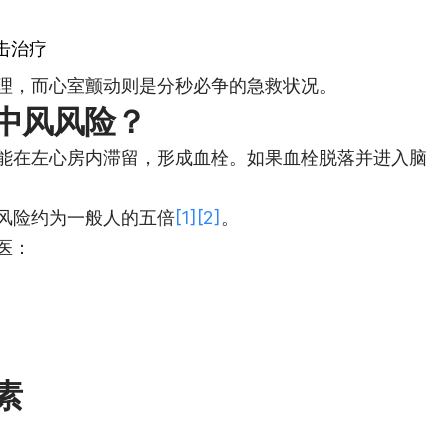
击治疗
理，而心室颤动则是分秒必争的急救状况。
中风风险？
能在左心房内滞留，形成血栓。如果血栓脱落并进入脑
风险约为一般人的五倍
[1]
[2]
。
医：
素