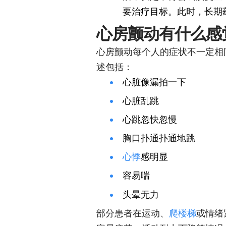
要治疗目标。此时，长期
心房颤动有什么感
心房颤动每个人的症状不一定相
述包括：
心脏像漏拍一下
心脏乱跳
心跳忽快忽慢
胸口扑通扑通地跳
心悸
感明显
容易喘
头晕无力
部分患者在运动、
爬楼梯
或情绪