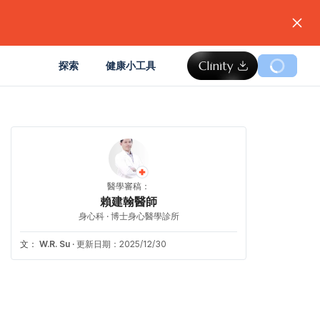
。
探索
健康小工具
醫學審稿：
賴建翰醫師
身心科 · 博士身心醫學診所
文：
W.R. Su
·
更新日期：2025/12/30