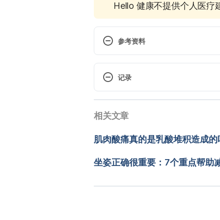
Hello 健康不提供个人医
参考资料
What are the symptoms of osteoar
http://www.arthritisresearchuk.or
记录
knee/symptoms.aspx. Accessed
 现行版本
What are the possible complicatio
相关文章
2025/12/30
http://www.arthritisresearchuk.or
knee/complications.aspx. Acce
文： 
W.R. Su
肌肉酸痛真的是乳酸堆积造成的
醫學審稿：
賴建翰醫師
Osteoarthritis – Symptoms. 
由 
Jeff Ong
 更新
坐姿正确很重要：7个重点帮助
http://www.nhs.uk/Conditions/O
December 29, 2016.
Osteoarthritis of the Knee (Degen
http://www.webmd.com/osteoarth