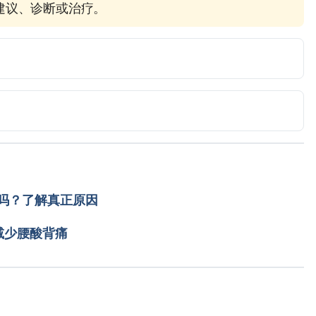
疗建议、诊断或治疗。
thritis of the knee?. 
g/arthritis-information/conditions/osteoarthritis-of-the-
 December 29, 2016.
ns of osteoarthritis of the knee?. 
g/arthritis-information/conditions/osteoarthritis-of-the-
ssed December 29, 2016.
吗？了解真正原因
减少腰酸背痛
steoarthritis/Pages/Symptoms.aspx. Accessed 
erative Arthritis of the Knee). 
ritis/guide/ostearthritis-of-the-knee-degenerative-
载入中