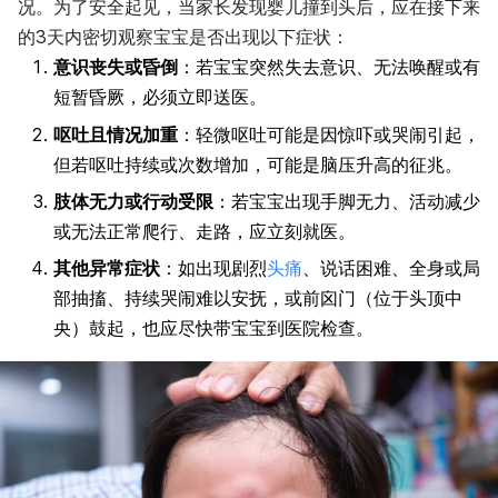
况。为了安全起见，当家长发现婴儿撞到头后，应在接下来
的3天内密切观察宝宝是否出现以下症状：
意识丧失或昏倒
：若宝宝突然失去意识、无法唤醒或有
短暂昏厥，必须立即送医。
呕吐且情况加重
：轻微呕吐可能是因惊吓或哭闹引起，
但若呕吐持续或次数增加，可能是脑压升高的征兆。
肢体无力或行动受限
：若宝宝出现手脚无力、活动减少
或无法正常爬行、走路，应立刻就医。
其他异常症状
：如出现剧烈
头痛
、说话困难、全身或局
部抽搐、持续哭闹难以安抚，或前囟门（位于头顶中
央）鼓起，也应尽快带宝宝到医院检查。