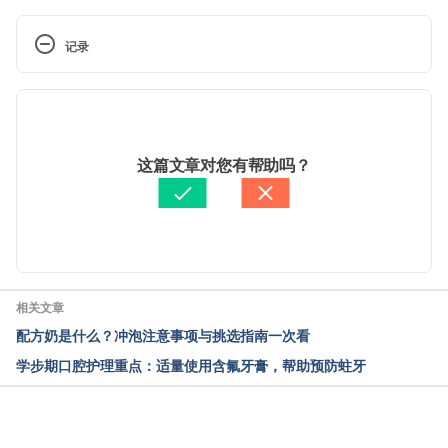
宝宝跌倒了怎么办（台湾卫生福利部孕产妇关怀网
站）
记录
https://mammy.hpa.gov.tw/Home/NewsKBContent
?id=1284&type=01 Accessed August 2, 2021
 现行版本
遇到孩子头部外伤时莫惊慌，教您该怎么办（台湾台
2025/10/29
大医院）
文： 
文子齊
这篇文章对您有帮助吗？
https://epaper.ntuh.gov.tw/health/202101/health_2.h
醫學審稿：
林怡樺醫師
tml?
由 
Jeff Ong
 更新
utm_source=%E8%B6%85%E9%80%A3%E7%B5%9
0&utm_medium=%E9%9B%BB%E5%AD%90%E9%8
3%B5%E4%BB%B6&utm_campaign=%E9%9B%BB
%E5%AD%90%E5%A0%B1%E7%99%BC%E5%A0%
相关文章
B1%E6%A9%9F?
配方奶是什么？冲泡注意事项与挑选指南一次看
utm_source=%E8%B6%85%E9%80%A3%E7%B5%9
学步期口腔护理重点：适量使用含氟牙膏，帮助预防蛀牙
0&utm_medium=%E9%9B%BB%E5%AD%90%E9%8
3%B5%E4%BB%B6&utm_campaign=%E9%9B%BB
%E5%AD%90%E5%A0%B1%E7%99%BC%E5%A0%
B1%E6%A9%9F Accessed August 2, 2021
载入中