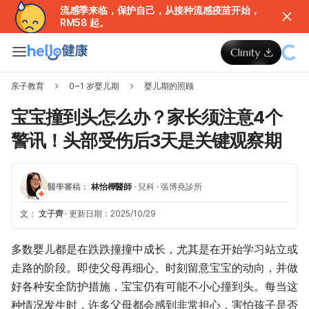
流感季来临，保护自己，从接种流感疫苗开始，
RM58 起。
亲子教育
0~1 岁婴儿期
婴儿期的照顾
宝宝撞到头怎么办？家长须注意4个
警讯！头部受伤后3天是关键观察期
醫學審稿：
林怡樺醫師
·
兒科
·
張博堯診所
文：
文子齊
·
更新日期：2025/10/29
多数婴儿都是在跌跌撞撞中成长，尤其是在开始学习站立或
走路的阶段。即使父母再细心、时刻留意宝宝的动向，并做
好各种安全防护措施，宝宝仍有可能不小心撞到头。每当这
种情况发生时，许多父母都会感到非常担心，害怕孩子是否