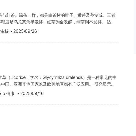
红茶、绿茶少一些，因此提神效果较温和，不容易引起过度紧张或
。薄荷油可能会降低身体代谢环孢素的速度，从而使血液中的环孢
宽松，其安全性与疗效尚需更多研究支持。在服用前，请评估潜在
氧化物，能帮助减少自由基伤害，保护心脏与血管健康。 最特别
龙茶与红茶、绿茶一样，都是由茶树的叶子、嫩芽及茎制成。三者
副作用风险。若您正在服用环孢素，请避免食用或使用含薄荷的产
议向医生或合格中医师咨询，以获得专业意见。 使用蒲公英是否
含有洛伐他汀（Lovastatin）。这是一种天然物质，具有降低
程度是乌龙茶为半发酵，红茶为全发酵，绿茶则不发酵。 适量
食物中所含的蒲公英成分是安全的，例如在沙拉、汤品或茶饮中少
枣、枸杞：提升风
研究指出，普洱茶的发酵过程，虽然容易受到细菌影响，但也正因
 提升专注力与思维敏捷度 降低某些
而非在肠道中才溶解，进而降低薄荷的疗效。建议在服用胃酸抑制
途或草药补充剂中使用较高剂量的蒲公英，目前研究显示通常也被
 审核
•
2025/09/26
汀的生成。 动物实验显示： 能降低三酸甘油酯
松、心脏病 辅助管理健康问题：如肥胖、糖尿
服用薄荷制品。常见的胃酸抑制剂包括： 法莫替丁
 蒲公英的特殊注意事项 目前尚无足够研究能确认怀孕或哺乳期
议： 西洋参切片2–5
过敏反应 乌龙茶的功效原理
cid） 希每得定（Cimetidine，商品名：泰得胃
全性，因此为了安全起见，建议在此期间避免使用。此外，若您对
许对心血管健康有一定帮助。 普洱茶的注意事项与使用禁忌 虽
乏足够的科学研究来全面证实乌龙茶的功效原理。 不过，研究已
例如：雏菊、菊花、万寿菊等，也可能对蒲公英产生过敏反应。在
心血管有益，但并不是所有人都适合长期或大量饮用。以下情况应
咖啡因，能够刺激中枢神经系统、心脏与肌肉。此外，乌龙茶也含
名：耐适恩锭 Nexium） 兰索拉唑（Lansoprazole，
医生或中医师，以确认是否适合您的体质与健康状况。 使用蒲
人饮用后可能出现精神较亢奋、入
lline） 与可可碱（Theobromine），这两种化合物的作用机制与
eprazole，商品名：普利乐
 对蒲公英过敏的人，无论口服或将其涂抹在皮肤上，都可能出现
影响睡眠品质。对于本身容易失眠
。 正在服用药物的人：可能与部分药物（如
个人都会经历这些副作用，也可能存在未列出的其他反应；若您对
问：花旗参可以晚上喝吗？ 答：部
、抗凝血药物）产生交互作用。包括非处方药、中成药或保健品，
病患者在使用薄荷或含薄荷制品前应咨询医生。 与肝脏代谢
Licorice，学名：Glycyrrhiza uralensis）是一种常见的中
，请咨询医生、药剂师或合格中医师。 使用蒲公英的潜在交互作
等情况，尤其是对人参较敏感的人
任何药物或草药过敏 有其他过敏史
由肝脏代谢，也可能影响其他同样经由肝脏代谢的药物作用，请务
在中国、亚洲其他国家以及欧美地区都有广泛应用。 研究显示，
与您目前服用的药物或健康状况产生交互作用，使用前请先咨询医
或午餐后，并避免在傍晚或睡前饮
工色素或防腐剂敏感的人，也需小心。 慢性病患者：若本
过敏） 需要特别注意的是，草药及营养补充品
物，以避免潜在的交互作用。 降血压药物：部分动物实
，主要可分为以下7大类： 三萜皂苷类 黄酮类 多糖体
蒲公英产生交互作用的药物包括： 奎诺
：花旗参的食用方式有很多，常见包
（如糖尿病、甲状腺疾病）、消化系统或泌尿系统疾病，应在医生
llo 健康
 •
2025/08/16
并不严格，目前也缺乏足够研究来全面证实其安全性。因此，在饮
血压作用，若同时服用降血压药物，可能会增强药效，导致血压过
ics） 蒲公英可能会降低人体对抗生素的吸收，从
的主要差别在于便利性和个人习
健前，建议与医生讨论，以确认其益处大于潜在风险。 使用乌
olide） 甘
效；与蒲公英可能产生交互作用的抗生素包括环丙沙星
期坚持，并符合产品建议用量的方
全性。使用前，最好确认益处大于风险，并与医生或合格的中医师
饮用乌龙茶一般被认为是安全的。但若每天饮用超过5杯，可能因
。 腹泻：若有腹泻症状，服用薄荷肠溶膜衣
活性成分，也称为甘草甜素，是甘草甜味的主要来源。有研究认
in）、伊诺沙星（Enoxacin）、诺氟沙星（Norfloxacin）、司帕沙星
饮用问题不大。但若长期连续大量食
全吗？ 一般来说，适度饮用普洱茶是安全的，但以下情况需特别
现副作用，例如：心悸、失眠、头痛或焦虑。 需注意的群体 在
应避免使用。 薄荷的建议用量 以下资料仅供一般
可作为判断甘草品质的重要指标。 药理研究显示，甘草的有效成
）、曲氟沙星（Trovafloxacin）及格帕沙星（Grepafloxacin）。
参不能和什么一起吃？ 答：花旗参
群需特别小心，并建议先咨询医生： 怀孕或哺乳期妇女：
师的专业医疗建议。 薄荷的使用量 未成年人：治疗儿童
黄酮类和多糖体等。其药理作用主要有： 类似肾上腺皮质
这些饮品中的咖啡因可能与花旗参
2杯普洱茶。过量咖啡因可能增加流产、早产、低出生体重等风
过2杯）通常被认为安全。但乌龙茶含有咖啡因（约200毫
薄荷油的建议用量为每日1至2毫升（ml）。 成年人： 薄荷
浓度并导致严重副作用；若您正在服用锂盐类药物，使用蒲公英前
神过度亢奋等不适。此外，正在服
，怀孕期间可能增加早产、低体重新生儿的风险，甚至对胎儿造成
叶加入1杯开水中，浸泡约10分钟后放凉饮用。建议于两餐之间饮