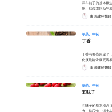
毒 镇咳、祛痰 抗心律不整 降低血脂 抗动脉粥状硬化 抑制血小板聚集 抗肿瘤 在中医
应先咨询医生，因为您的锂盐
用降血糖药、抗凝血药（如华法林）或降血压药的人，也
洋车前子的基本概念 洋
异常。 焦虑症（Anxiety Disorders）：普洱茶所含的咖啡因可能加重焦虑症状，应
伤害。哺乳期若咖啡
用，每天4至5次。薄
里，甘草可以单独
能会减缓肝脏分解
参可能影响血糖、血压或药物作用，增加低血糖、出血风险或影响
疮、肛裂或刚动完肛门
避免或减少饮用。 出血异常：咖啡因可能延缓血液凝固速度，虽然目前尚未在人类
童：一般饮食中的少量咖
胶囊： 用于治疗肠
有“国老”之称。 在现代
物包括安米替林（Amit
是一种常见且受欢迎的滋补食材，在提升体力、调节免疫
症、溃疡性大肠炎、痢
临床上明确证实，但若本身
啡因可能加重焦虑症状。 出血性疾病患者：研究显示咖啡因
油），每日2至3次。 胃肠不适： 每日3次，每次服用1毫升含90毫克薄荷油及
由 
賴建翰醫師
心律不整、降低胆固醇 呼吸系统疾病：用于急性或慢性支气管炎、哮喘
（Ondansetron
过，它并不是“万能补品”，正确的用量和适合的人群同样
(Hypertensi
的咖啡因可能引起心
度，虽然缺乏大规模人
（Caraway Oil）的复方调和剂。 紧张型头
化系统疾病：用于肝炎、消
（Verapamil）等。 受肝脏影响的药物 （Glucuronidated Drugs，葡萄糖醛酸
正在服药，或不确定是否适合食用，建议先咨询医生或专
会把洋车前子当作药
（Diabetes
者：咖啡因可能诱发心律不整。 糖尿病患者：咖
液，涂抹于额头，可帮助缓解头痛。 搔痒
膜炎、疱疹、过敏、血管闭塞性脉管炎 
物） 人体会通过肝脏分解来清除某些药物，而蒲公英可能会加速肝脏分解药物的速
子的功效目前研究
因饮品是否都会产
难稳定。部分研究
膏，每日涂抹不超过3至4次。 相较于药品，草药产
治疗 甘草制成品的类型 膳食补充剂（Dietary supplement，胶囊） 草药茶 浓缩液
草药、中药
度，从而降低药物
而，洋车前子的种
特别谨慎，并建议先咨询医生。 腹泻：普洱茶含
测，但同时也可能
究以验证其安全性
（Liquid extract, 液体萃取物） 粉末 复方
（Acetaminoph
丁香
腹泻病患的肠胃蠕动
腹泻。 肠易激综合征（Irritable Bowel Syndrome，IBS）：因普洱茶含有咖啡因，
易腹泻或肠胃敏感者
生，以获得更安全的建
配与选购注意事项
辛（Digoxin）、
生或中医师谘询： 您正在孕期或哺乳期中；因为当您正在怀孕或哺乳时，应该只服
过量饮用不仅可能加
光眼患者：咖啡因可在3
甘草。在选购时，可以注意以下三点： 1.
（Irinotecan）
用医生指示的药物。 您正在服用其他药物。 您对洋车前子、其他药物或其他
（Glaucoma
丁香有哪些用途？ 丁香
咖啡因可能导致血
虑选择含有接骨木
（Lovastatin
任何物质过敏。 您目前有其他疾病、病症或病情。 您对特定物质有过敏反应？例
90分钟。 高血压（High Blood Pressure）：咖啡因可能使血压升高，但对于长期
化痰剂能让痰更容易咳出
见。 骨质疏松患者：咖啡因可能增加尿钙流失，影响骨骼健康。建议骨质疏松症患
用，有助预防和缓
（Oxazepam）等。 保钾利尿剂（Potassium-Sparing Diuretics） 蒲公英
如：食物、药物、染料、防腐剂或动
习惯饮用含咖啡因饮品的人，这种影响
此外，也可治疗肠道胀气(In
者每日不超过3杯
口愈合，并减缓皮肤老化。 2. 严选乌拉尔甘草，效果更好
的钾元素，而部分
由 
賴建翰醫師
新加坡的监管相对
用普洱茶可能导致
添加于牙膏、肥皂
前务必咨询医生。 使用乌龙茶的潜在副作用 饮用乌龙茶可能会引起轻微至严重的副
拉尔甘草的营养价
可能导致体内钾水
保服用的好处大于
不超过300毫克（
的效果，也常用于牙医
作用，包括：头痛
质，能让保健效果更全面。 3. 通过第三方检验，确保没有
（Amiloride）、
全吗 每次服用 3 
维生素D相关基因疾病的老
涂抹于皮肤，作为抑制疼
热、头晕、耳鸣、
的中药材品质参差
的建议用量 以下资讯仅供一般参考，并非医疗诊断或处方。在使用前，请务必咨询
240 毫升的水。 特别注意事项 怀孕或哺乳的妇女：适量的口服是安全的。 大肠直肠
草药、中药
用 由于普洱茶含有
之外，丁香与其他
可能产生未列出的
先选择通过第三方
医生、药剂师或合格中医师。 蒲公英的一般使用量是多
腺瘤：曾患有大肠
重的副作用，包括
五味子
早泄，Prematur
乌龙茶的潜在交互
的建议用量 甘草
人年龄、健康状况
请尽量避免使用。 糖尿病：使用洋车前子可能会降低血糖，因此患有第二型糖尿病
抖、胃灼热、头晕
营养品的功效，因
饮用前，应先咨询
问题，可参考以下一般性建议： 肠胃不适：可参考
牌或制备方式而异
的病患，请严密监
出现副作用，而且
丁香可抑制合成前列腺素(
交互作用： 兴奋剂药物：例如古柯碱（Cocaine）、安非他命（Amphetamines）、
五味子的基本概念 五味子
服用含甘草成分的肠胃舒
师，以确认最适合您的剂量与使用方式。
些洋车前子商品内含添加糖，会增
咨询医生。 使用普洱茶的潜在交互作用 普洱茶可能会与个人正在服用的药物，或与
合酶(Lipoxyge
尼古丁（Nicoti
力、抗压性、活力与耐力 抗老化 控制血糖、血压 加速术
连续 2周每天 3 次服用 STW 
常见以下几种形式，供不同用途与偏