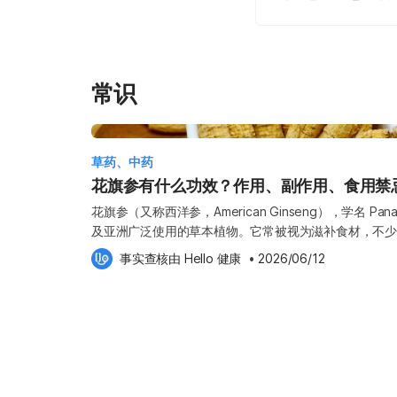
常识
草药、中药
花旗参有什么功效？作用、副作用、食用禁
花旗参（又称西洋参，American Ginseng），学名 Panax
及亚洲广泛使用的草本植物。它常被视为滋补食材，不少
着研究增加，花旗参的潜在健康作用也逐渐受到关注。 
事实查核由 
Hello 健康
 •
2026/06/12
并不是“多吃更好”。了解它的功效、适合人群以及食用
花旗参的主要功效：科学怎么看？ 花旗参常被提到的作
帮助专注，以及辅助血糖控制。这些效果主要与当中的人
1. 可能有助于调节免疫系统 一些研究发现，花旗参可
杀伤细胞）的活性，从而增强身体对病原体的防御能力。
炎作用，对慢性炎症可能有一定帮助。 2. 改善疲劳与体
说，花旗参常被用作温和的补充。研究指出，它可能通过