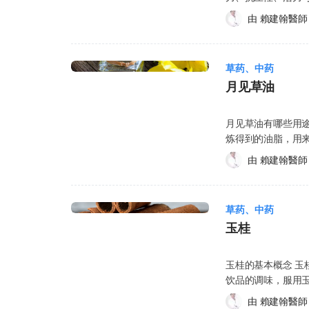
肠胃道狭窄或阻塞，
既有健康状况产生
麻醉与抗菌等效果。
绷、心跳加快，而
(Hepatitis)、预防肝中毒 抗辐射 预防晕车 预防感染 提升细胞
1%至2%甘草成分的凝胶产
硬的情形，请勿使用洋车前子。 过敏：有些人会
部分可能与普洱茶产生交互作
由 
賴建翰醫師
气，并且应使用基
后果，包括心跳加快及血压升高。 心脏压力测
促进肾上腺健康 改善视力、胆固醇过高、咳嗽、气喘(Asthma)、神经痛、经前症候
禁忌 如果有以下情况，建议先
别是工作环境常使
（Cocaine）、安非
更多研究佐证其安
药物，而乌龙茶所含
群(Premenstru
乳，应只在医生指导下使用含甘
用洋车前子。 低血压：洋车前子会降低血压，因此低血压患者若使用洋车前子，可
（Ephedrin
医生，以获得更多资讯。 使用丁香安全吗？ 除非有进一步的研
小时避免饮用乌龙
发性出汗、早泄、
能会让血压过低。 苯酮尿症：有些洋车前子制品会添加阿斯巴甜、增加甜味，苯酮
因具有类似作用，若
儿童身上使用丁香
草药、中药
（Adenosine，商
(Depression)、
尿症患者应尽量避免。 要动手术的病患：洋车前子会影响血糖，让手术
美得定（Cimeti
用丁香的潜在副作用 丁香可能产生
Persantine）。 糖尿病药物：糖尿病药物的主要作用是降低血糖，而乌龙茶中的咖
月见草油
功效原理 一般认为
更难控制，因此手术前两周请勿使
得定可能降低咖啡
(Seizures) 组织发炎、呼吸道受损 弥漫性血管内凝血(Disseminated Intravascular
啡因可能会提高血
质)，可刺激肝脏
分，请勿使用洋车前子，
抖、头痛、心跳加快等。 腺苷酸（Adenosine，商品名Adeno
Coagulation，DIC) 皮肤发炎 支气管痉挛(Bronchospasm)、肺水肿(Pulmona
糖水平，并在必要
功效，因此使用前请
月见草油有哪些用途？ 
在副作用 洋车前
咖啡因可能降低腺苷
Edema) 但并非每个人都会产生上述的副作用，在此并未列出所有的副作用，因此对
（Glimepiride，
下情形，使用五味子前请告知医生： 正在怀
炼得到的油脂，用来治疗下列症状： 湿疹(Eczema
背痛、流鼻水、咳
Stress Tes
于与副作用有关的任
PresTab、Micro
何不需处方签即可取得的药品。 曾对类似五味子相
等皮肤病 类风湿性关节炎(Rheumatoid arthritis) 骨骼变得脆弱(骨质疏松
状有：鼻腔肿胀、
饮品。 生素（奎诺酮类Quinolone Antibiotics）：人体会分解咖啡因以排出体外，
香可能会和个人服
Actos）、罗格列酮（
由 
賴建翰醫師
任何疾病、症状，或有身体不适的状况
症 Osteoporosis) 雷诺氏症候群(Raynaud’s syndrome) 多发性硬化症(Multiple
车前子中、或长期
但部分抗生素会减
药物 (抗凝血剂Anti
（Chlorpropami
剂、动物过敏。 使用五味子安全吗？ 相较于对药品的规范，营养补充品的规范较不
sclerosis, MS) 休格伦氏症候群(Sjogren’s syndrome) 癌症 胆固醇过高 心脏疾病 运
身体严重发痒、呼
抖、头痛、心跳加
此服用前请和中医师
Glucotrol）以及甲苯丁
严格，且可能尚须
用障碍(Dyspraxia) 因血管阻塞导致腿部疼痛(间歇性跛行) 酒精中毒(Alcoholism) 阿
形，请立即去就医。 并非每个人都会经历这些副作用，有些副作用并没有列
（Ciprofloxac
用丁香前，请务必谘
啡因的速度的药物
用益处大于风险，尤
草药、中药
兹海默氏症(Alzheimer’s disease) 思觉失调(
面。如果您对副作
氟沙星（Norfloxac
泄(Premature
可能增加咖啡因相
能导致的副作用有
玉桂
疗： 慢性疲劳症候群(Chronic fatigue syndrome, CFS) 气喘(Asthma) 因为糖尿病
潜在交互作用 洋
商品名Zagam）、曲
茎上，并于性交后
药物，应适度减少咖啡因的摄取量，例如
可能不只这些，也
(Diabetes)造成的神经损伤 神经皮肤炎(Neurodermatitis) 儿
服用前请谘询您的中医师或医生。 可能会和洋
（Grepafloxacin，商品名Raxar）。 氯氮平
和其他因素，而有
antibiotics)：
的潜在交互作用 
以及注意力不足过动症(Attent
巴氮平(Carbam
会通过代谢分解来
玉桂的基本概念 
师，找出适合您的剂
(Enoxacin，商品
前请谘询医生或药剂
咳(Whooping cough) 肠胃疾病，包括：溃疡性大肠炎(Ulcerative coli
低卡巴氮平的疗效。 锂盐(Lithium)：洋车前子含有大量的纤维，会降低人体
氮平副作用的风险。 二吡呤醇（Dipyridamole，商品名Persantine）：普洱
饮品的调味，服用玉桂有助于治疗以
菸、漱口水、精油、酊剂 (Tincture)。 He
Chibroxin、诺若辛
脏有关的药物：五
候群(Irritable bowel s
盐，而降低锂盐的疗效。
咖啡因可能降低二吡呤
胀气 恶心、呕吐 腹泻 一般感冒 勃起功能障碍 尿床 关节疼痛 更年期症状 经期不适
断或治疗。
氟沙星(Trovaflo
脏消化该药物的能力。 他克莫司：五味子与他克莫司(Tacrolimus)
由 
賴建翰醫師
油治疗： 预防引起高血压(子癫前症 Preeclampsia) 缩短阵痛时间 让分娩开始 预防
车前子可能会降低
Test），因此在检