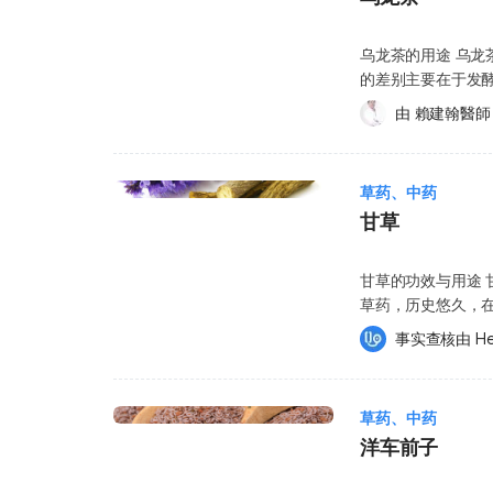
包括： 环孢素（Cyclosporine）：环孢素是一种用于器官移植后抑制免疫系统、预
或慢性病。 您对特定物质过敏，例如食物、色素、防腐剂或动物等。 相较于药物，
的食用方式，既温和又容易吸收。 基本步骤： 花旗参切片或稍微浸泡 肉类（如鸡肉或排
有咖啡因，但比起
防排斥反应的药物
草药的监管标准较
骨）先汆烫去血水 加入花旗参、红枣、枸杞等配料 小火慢炖约2–3小时 最后才加盐调味 小
失眠。 它还含有抗
乌龙茶的用途 乌
素浓度升高，增加
益处与风险，并建
贴士： 不要一开始就加盐，以免影响有效成分释出。 常见搭配与营养价值 花旗参汤的营养
的是，普洱茶中被发现
的差别主要在于发酵
品。 胃酸抑制剂：若同时服用胃酸抑制剂与薄荷胶囊，薄荷胶囊的肠溶膜衣可能会
安全 一般来说，
来自多种成分，包括人参皂苷、氨基酸与微量元素。 常见搭配包括： 红
胆固醇的作用。有
饮用乌龙茶，可能有以下好处：： 增强免疫系统
在胃部提前溶解，
量摄取。在医疗用
由 
賴建翰醫師
味，也常用于日常滋补 鸡肉或猪骨：补充蛋白质 黄芪、党参：加强“补气”效果 合理搭配不
为这样，可能促进了洛伐他
疾病风险：如癌症、蛀牙、骨质疏
剂的前后2小时内避免
认为是相对安全的。
仅能改善口感，也有助于营养吸收。 西洋参泡水喝的正确方法 一般建
（Triglycerides） 能减少坏胆固醇（LDL） 可能提升好胆固醇（HDL） 换句话说，
病、动脉粥样硬化、高胆固醇 舒缓皮肤问题：如湿疹等
（Famotidine，商品名：保胃健 Pep
间使用蒲公英的安
克 加入200–300毫升热水 浸泡约10–15分钟 可反复冲泡2–3次 部分人会连参片一起咀嚼食
适量饮用普洱茶，或
是什么？ 目前尚缺
锭 Tagamet） 雷尼替丁（Ranitidine，商品名：善胃得膜衣锭 Zantac） 埃索美拉
豚草属植物过敏，
用，以减少浪费。 常见问题 FAQ 1. 问：花旗参什么时候喝最好？ 答：一般建议在早餐后或
然普洱茶被认为对
草药、中药
确认乌龙茶中含有
唑镁（Esomeprazole，商品
使用前，请务必咨询
午餐后饮用花旗参。由于花旗参可能具有提神作用，部分
特别注意： 孕期或哺乳期女性：普洱茶含有咖啡因及其他活性成分，孕妇或哺乳妈
甘草
有茶碱（Theophy
商品名：泰克胃通 Prevacid） 奥美拉唑（Om
公英的潜在副作用
睡困难或心悸等情况，因此通常不建议在睡前饮用，以免
妈应避免过量饮用，最好先咨询医生物
咖啡因相似。 注意事项与使用禁忌 若符合以下情况，饮用乌龙茶前应先咨询医生或
Prilosec） 糖尿病（Diabetes）用药：临床研究显示，薄荷可能会降低血糖水平，
过敏反应；并非每
或对刺激较敏感的人，更应避免在傍晚或晚上饮用。 2. 
降压药、降血脂药
药剂师： 正在怀孕或哺乳期间，且有服用处方药物 正在服用非处方药或保健补充品
增加低血糖风险，糖尿
甘草的功效与用途 甘草（
副作用有任何疑虑
分人饮用花旗参后可能出现精神较亢奋、入睡困难或心悸
也需注意。 对过敏体质者：若对茶叶或含普洱茶成分的食品、草药过敏，应避免饮
患有其他疾病，或有特殊健康状况 对乌龙茶、
相关的药物：薄荷
草药，历史悠久，
用 蒲公英可能会
更容易发生。因此，一般较建议在白天饮用，例如早餐后
用。曾有食物过敏、对人
（如食物、人工色素、防腐剂或动物
必告知医生您正在服用的药
甘草含有超过200种化学成分
生或合格中医师，以确保安全使用。 可能与
用，以减少对睡眠的影响。 3. 问：花旗参怎么吃？ 答
身患有代谢性疾病
事实查核由 
He
的规范相较于药品
验发现薄荷具有降
香豆素类 生物硷类 氨基酸 挥发性成分 其中，三萜皂苷类的成分包括： 甘草酸
酮类抗生素（Quinolone Antibiot
括泡水、煲汤、含片、胶囊，以及粉末制剂等。不同方式
指导下饮用。 草药与茶饮不像药品一样有严格规范，目前仍需要更多科学研究来证
用乌龙茶作为日常保
低。 胃酸缺乏：若您有胃酸分泌不足的情况，请避免服用薄荷肠溶膜衣胶囊，因为
（Glycyrrhizic acid） 甘草次酸（Glycyrrhetic acid） 甘草内酯（Glabr
而减弱抗生素的疗
惯，并没有绝对哪一种最好。选择自己容易接受、能够长
实普洱茶的长期安
龙茶安全吗？ 适量
胶囊可能会在胃中过早溶解，影响疗效
草酸是甘草的主要
（Ciprofloxac
式即可。 4. 问：花旗参可以天天喝吗？ 答：一般适量
讨论 饮用普洱茶安
摄取过多咖啡因而出
草药、中药
胶囊可能会引起肛门灼热或不适，
为，甘草酸的含量
（Sparfloxacin
用，可能增加失眠、头痛或肠胃不适风险。 5. 问：花旗
留意： 儿童：日常食物或饮品中少量咖啡因一般安全，但仍应避免过量。 怀孕女
饮用乌龙茶之前，下列族
参考，不能取代医生或中医
洋车前子
分主要包括三萜皂苷类、
锂盐（Lithium） 蒲公英具有类似利尿剂的作用，可能会降低人体排出锂盐的能力，
一般不建议与咖啡、浓茶或能量饮料同时大量摄取，因为
性：每天不宜超过
少量饮用（每日不超
消化不良及胃肠不适时，
激素的作用 调节免疫功能 抗菌、抗病毒、抗发炎 抗过敏反应 抗溃疡 解痉 保肝、解
从而增加体内锂盐
的提神作用叠加，部分人可能出现心悸、失眠、焦虑或精
险。 哺乳女性：同样应限制饮用量。过多咖啡因可能让宝宝烦躁、睡眠不安或排便
克），若摄取过多
茶： 将1茶匙薄荷