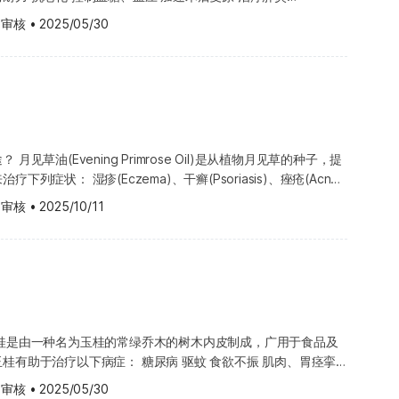
或是有其他会导致肠胃阻塞的疾病(例如肠痉挛) 而出现粪便过
交互作用。因此，在饮用前，建议先咨询医生或药剂师。 以下为
 注意事项与使用禁忌 丁香应存放在通风干燥处，远离高温与湿
乌龙茶中的咖啡因也有类似作用；若两者同时使用，可能导致严重
活性 抵消糖分的效果
品，每天涂抹3次，持续约2周。 甘草的注意事项与使用
英根萃取液 干蒲公英 蒲公英粉
对洋车前子有严重的过敏反应，特
用的药物类别： 兴奋剂药物：如古柯碱
 审核
•
2025/05/30
底油稀释精油。相较于对药品的规范，草药的规范较不严格，尚须
试药物：心脏压力测试时会使用某些
咨询医生或药剂师： 怀孕或哺乳期：若正在怀孕或哺
用洋车前子的人更容易出现过敏现象，因此若有过敏反应，请勿使
他命（Amphetamines）、尼古丁（Nicotine）、麻黄素
全性。使用之前，请先确保服用益处大于风险，建议谘询中医师或
的咖啡因可能降低这些药物的效果，因此建议在进行测试前 24
al syndrome，PMS)、慢性腹泻、痢疾(Dysentery)、夜间盗汗、自
草的药物或产品。 正在服用其他药物：包括处方
e）等，会加速神经系统运作，使神经紧绷、心跳加快。普洱茶中的咖啡
究结果，否则避免在
茶或任何含咖啡因的饮品；受咖啡因影响的测试用药包括腺苷酸
口干舌燥、勃起功能障碍、身体疲劳、利尿、忧郁
药、成药或保健品，都应先告知医生或药剂师。 […]
同时使用，可能造成严重后果，包括心跳加快及血压升高。 希
，此外，怀孕或正在喂母乳的妇女，也不应将丁香作为药用。 使
品名 Adenocard）及二吡待摩（Dipyridamole，商品名
易怒倾向、记忆力、睡眠障碍如失眠(Insomnia)等问题。 五味子的
中/后的血糖
dine，商品名Tagamet）：人体会分解咖啡因以排出体外，而希美
以下副作用： 忧郁(Depression)、癫痫
五味子所含的化学物质含有刺激酶(一种可加速生化反应的蛋白
用洋车前子。 吞咽困难：若无法确保摄取足够水
因的代谢速度。若与普洱茶同时使用，可能增加副作用风险，如颤
压，从而减弱糖尿病药物的疗效，因此若同时使用，应密切监测血
细胞生长，改善肝脏功能。但目前尚无足够相关研究证实五味子的
否则可能增加噎食或肠道阻塞的风险。 使用洋车前子的潜
card）：普洱茶中的
ry
时调整药物剂量；常见的糖尿病药物包括格列美脲
谘询医生或中药师。 使用五味子的注意事项与使用禁忌 若有以
月见草油(Evening Primrose Oil)是从植物月见草的种子，提
子可能会造成胀气、胃痛、腹泻、便祕和恶心，也可能与心脏病、
酸的疗效。腺苷酸常用于一种称为心脏压力测试（Cardiac
商品名 Amaryl）、格列本（Glyburide，商品名 DiaBeta、Glynase
孕或哺乳。 正在服用其他药物，包含任
)、干癣(Psoriasis)、痤疮(Acne)
嗽、鼻窦的问题有关。有些人会对洋车前子有过敏反应，可能的症
t） 的检查，因此建议在检查前24小时避免饮用普洱茶或其他含咖啡因的
何疑虑，都请谘询中医师或医生。 使用丁香的潜在交互作用 丁
nase）、胰岛素（Insulin）、吡格列酮（Pioglitazone，商品名
关的药品或草本植物过敏。 患有
打喷嚏、眼睑肿胀、荨麻疹和哮喘，也可能因为工作环境暴露于洋
用的药物或是罹患的疾病，产生交互作用，例如：减缓血栓形成的
Rosiglitazone，商品名 Avandia）、氯苯磺丙脲
 审核
•
2025/10/11
。 曾有过敏病史，例如对食物、染剂、防腐
使用洋车前子，而特别容易对洋车前子过敏，若您出现脸部发红、
缓这一过程，导致咖啡因在体内累积，从而增加副作用风险，如颤
coagulant /抗血小板Antiplatelet)会和丁香会发生交互作用，因
de，商品名 Diabinese）、格列吡嗪（Glipizide，商品名
吸急促、气喘、脸部或身体肿胀、胸部或喉咙紧绷、失去意识等情
快等。会降低咖啡因分解速度的抗生素包括环丙沙星
或医生确认。 建议用量 此文章并不代表任何医疗建议，因此服
胺（Tolbutamide，商品名 Orinase）等。 减缓人体分解咖
更多研究佐证其安全性。因此使用前请取得医师的建议，并确保服
举在上
in，商品名Cipro）、伊诺沙星（Enoxacin，商品名Penetrex）、诺
询中医师或医生。 一般使用量是多少？ 局部涂抹丁香以治疗早
：有些药物会减缓人体分解咖啡因的速度，若与乌龙茶同时使用，
其是怀孕或哺乳中的妇女。 使用五味子的潜在副作用 五味子可
Schizophrenia) 有些人用月见草油治
用有任何疑虑，请向您的草中医师或医生谘询。 使用洋车前子的
in，商品名Chibroxin、Noroxin）、司帕沙星（Sparfloxacin，
 Ejaculation)，只适用于男性。通常于性交前1小时，将丁香涂抹于阴
关副作用的风险，例如心悸、头痛、心跳加快等；若正在使用这些
：胃食道逆流、反胃、食欲不振、胃痛、皮肤起疹或搔痒。副作用
车前子可能会和个人服用的药物或是身体状况产生交互作用，因此
氟沙星（Trovafloxacin，商品名Trovan）及格帕沙星
立即清洗干净。丁香的使用量因人而异，会因个人年龄、健康状况
： 抗生素／奎诺酮类抗生素(Quinolone
并非所有人都会经历，如果有任何疑虑，都请谘询医生。 五味子
童过动(Hyperactivity)
车前子产生交互作用的药物如下： 卡
（Clozapine，商品名Clozaril）：人体
所不同。草药营养品并非都安全，因此请谘询您的草药医师或医
环丙沙星(Ciprofloxacin，商品名：塞浦Cipro)、伊诺洒欣
五味子可能会与其他症状，或正在服用的药物产生交互作用，使用
ion deficit-hyperactivity disorder, ADHD) 肥胖 百日
azepine)：洋车前子含有很多纤维，会降低身体吸收卡巴氮平而降
排出氯氮平，而普洱茶中的咖啡因可能减缓这一过程，从而增加氯
玉桂是由一种名为玉桂的常绿乔木的树木内皮制成，广用于食品及
量。 制成品的类型 丁香可能以下列形式呈现：丁香可添加于香
名：帕尼萃Penetrex)、诺弗洒辛(Norfloxacin，商品名：奇伯辛
师。以下为可能会与五味子产生交互作用的药物和疾病： 与肝
tis)、肠躁症
吸收锂
茶中的
下病症： 糖尿病 驱蚊 食欲不振 肌肉、胃痉挛
llo Health Group 并不提供医疗建议、诊
Noroxin)、司帕沙星(Sparfloxacin，商品名：沙根Zagam)、曲
味子与其他需经由肝脏分解的药物一起服用，可能会增加或减少肝
yndrome)、胃溃疡(Peptic ulcer) 怀孕期间，妇女用月见草
服用锂盐的1小时内，请勿使用洋车前子。 糖尿病药物：洋
醇的疗效。该药常用于心脏压力测试（Cardiac Stress
xacin，商品名：传凡Trovan)、和格帕沙星(Grepafloxacin，商品
一起服用，可能
 审核
•
2025/05/30
人体吸收食物中的糖，因此让血糖降低，因此若同时使用可能会让
查前24小时内应避免饮用普洱茶或其他含咖啡因饮品。 双硫仑