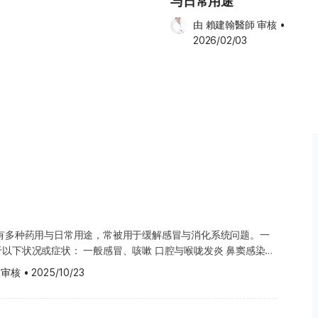
与日常用途
 有小型研究显示，摄取花旗参后，
过，目前证据仍有限，需要更多研
由 
賴建翰醫師
 审核
•
可能有助于提升胰岛素敏感性，从而
2026/02/03
关患者仍需遵循医生建议。 整体
]。 花旗参泡水喝有
部分研究认为，花旗参泡水后仍能
、马来西亚、香港和广东地区，人们较常
洋参”。因此，无论是花旗参还是西
皂苷含量、常见用途，以及使用时
严格来说，花旗参与西洋参并没有区
quefolius），属于同一种植物。所谓
习惯，而不是药材本身不同。 如果看
具有多种药用与日常用途，常被用于缓解感冒与消化系统问题。一
种植年份、加工方式、等级划分，
般感冒、咳嗽 口腔与喉咙发炎 鼻窦感染与
。因此，无论包装写着花旗参还是
 审核
•
2025/10/23
”通常
加坡和马来西亚市场上，多数泡参
痛、口腔发炎、关节不适、搔痒、过敏性红疹、细菌或病毒感染；
于西洋参的一种产品形式，但西洋
Barium Enema）时，也可用于放松结肠；或于蚊虫叮咬后止