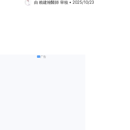
由 
賴建翰醫師
 审核
•
2025/10/23
广告