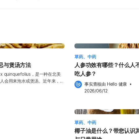
草药、中药
忌与煲汤方法
人参功效有哪些？什么人
吃人参？
 quinquefolius，是一种在北美
人会用来泡水或煲汤。近年来，随
事实查核由 
Hello 健康
 •
不过，和许多中药材一样，花旗参
2026/06/12
禁忌，才能更安全地发挥其价值。
用，包括提升免疫力、缓解疲劳、
参皂苷、多糖和抗氧化成分有关。
以促进免疫细胞（如巨噬细胞、自然
此外，其多糖成分也被认为具有抗
草药、中药
力表现 对于长期感到疲倦的人来
椰子油是什么？带您认识
改善能量代谢、减少氧化压力，从