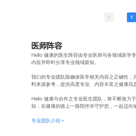
胸痛 高血压 肾脏病 癌症 玉桂的功效原理? 关于玉桂的功效目前研究尚不充足，因此
名：瑞沙Raxar)。 雌激素(Estrogens)：结合型雌激素(Conjugated equine
会增加他克莫司的药效或副作用。 华法林
生产延迟  妇女也将月见草油用来治疗： 经前症候群(Premenstrual syndrome,
血糖过低。糖尿病药物包
（Disulfiram
服用前请谘询医生
estrogens，商品名
(Warfarin) 的
PMS) 乳房疼痛 子宫内膜异位症(Endometriosis) 更年期的症状，如热潮红 就食物而
(Insulin)、吡格列酮
仑会减缓这一过程
酮（Hydroxych
(Estradiol)等。 避孕药：炔雌醇和左炔诺孕酮(Levonorgestrel，商品名：传凡斯
细统：五味子可能会刺激
1
言，月见草油是膳
(Chlorpropamide
险，如颤抖、过度活跃及烦躁。 雌雌激素（Estro
sensitivit
Triphasil)、炔雌
五味子会刺激胃酸
妆品的成分。 月见
(Warfarin)
代谢排出体外，而
都能让糖尿病患者
Ortho-Novum 7/7/7）等。 其他药物：希每得定(Cim
五味子的建议用量
究可以支持、证明
吸收华法林而影响
加快等副作用。因
（Cinnamald
Tagamet)、二硫龙
生。五味子的服用
讯。不过目前已知
收与疗效应该是没有影响。 地高辛(Digoxin)：洋车前子
包括：从马萃取的雌激素（
项与使用禁忌 若有下列状
(Fluconazole
有风险，因此在服
医师阵容
肪酸的量不足而导
吸收地高辛，降低
炔雌醇（Ethinyl Estradiol
中；因为当您正在怀孕或
Luvox)、脉序律丁(M
量 肝炎：每日摄取含有20毫克木酚素的五味子萃取物。 增进智能及提升身体机能：
意事项与使用禁忌 
时后再口服药。 炔雌醇(Ethinyl Estradiol)：炔雌醇是一种雌激素，可见于一些雌激
品名Luvox）：
物。 您对玉桂、其他药物或其他草药的任何物质过敏。 您目前有其他疾病、病症或
Hello 健康的医生阵容由专业医师与各领域医
商品名：疗霉舒Lami
每日建议剂量为50
素产品和避孕药。
导致体内咖啡因累积过多，增加其影
病情。 您有任一类型的过敏，如：食物、染料、防腐剂或动物…等过敏。 相较于对
Covera、心舒平Isopti
内容并即时分享专业领域新知。
日与开水服用5~15克未经加工的五
不太可能会对炔雌醇吸收率有很大的影
出锂盐，而普洱茶中的咖啡
药品的规范，草药
速度的药物：乌龙
诊断，使用前请务必
（Beta-adren
保服用的好处大于风
物副作用的风险；受影响
我们的专业团队除确保医学相关内容之正确性，
便祕：每天使用7~40克
交互作用，加重对
短期外用涂于皮肤
唑（Riluzole，商品名 Rilutek）。 对
料来源参考，提供高度专业、内容丰富之健康讯
次服下7~18克的
（Albuterol，商品
是安全的；但长期大
因都会刺激身体，
降低灌食病患腹泻的
Alupent）、特布他
妇女 : 目前没有
快、血压升高及紧张
Hello 健康与合作之专业医生团队，将不断致
用。洋车前子可经
避免使用。 儿童 : 13~18 岁青少年每日可服用一公克玉桂，连续不超过三个月适量
Nardil）及反苯环丙胺（T
知；在健康的路上一路陪伴并守护您，一起迈向
塞。 改善胆囊手术后的慢性腹泻：每天服用3次6.5克的洋车前子。 改善米索前列醇
的口服玉桂是安全的。 糖尿病 : 玉桂可降低糖尿病患者的血糖，不过
的药物：乌龙茶中
(Misoprostol)导
般使用量时，请监控血糖
使用，可能削弱药
每天使用10~30
专业团队介绍
病 : 玉桂所含的
(Aspirin)、保栓通
克的种子外壳，搭配每天3次
般使用量。 手术 : 玉桂具有降血糖的效果，可能影响手术中或术后的血糖值，因此
商品名：服他宁Volta
物(Orlistat
在手术前两周请停止
疼Advil、莫痛宁M