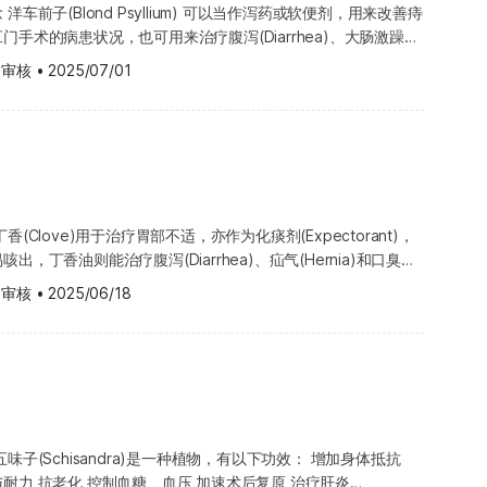
剂量可能需要作出调整。 肝脏会分解的药物 蒲公英可
应先咨询医生或药剂师。因为花旗
车前子(Blond Psyllium) 可以当作泻药或软便剂，用来改善痔
因摄取过多，则可能导致婴儿过度兴奋或肠胃蠕动增加。 儿
荷叶茶一般安全，即使每日饮用较多份量亦无大碍。 肠溶膜衣
使用，也常与其他草药搭配，是使用频率最高的中药材之一，因此
药物的速度，从而增加药物的作用及副作用；受肝脏代谢影响的药
治疗效果。 总结 花旗参
手术的病患状况，也可用来治疗腹泻(Diarrhea)、大肠激躁
啡因对儿童通常安全，但仍应避免过量。 焦虑症患者：咖
易激综合症（IBS），每次服用1至2粒胶囊（每粒含0.2毫升薄荷
临床上，甘草也被广泛应用，例如： 心血管疾病：帮助改善
riptyline）、多巴胺拮抗剂（Haloperidol）、昂丹司琼
和辅助健康方面具有一定潜力。不
疾(Dysentery)。另外也可用来改善高胆固醇、高血压
有出血倾向，仍需特别小心。 心脏相关疾病：普洱茶中
可能延缓血液凝固速
香菜油
 审核
•
2025/07/01
、肺结核 消
）、普萘洛尔（Propranolol）、茶碱（Theophylline）及维拉帕米
重要。 如果你本身有慢性疾病、
on)、糖尿病(Diabetes)、癌症、体重控制和严重的肾脏病；有些人也
律不整。若有心脏病，应谨慎饮用，或先咨询医生。 糖尿病
体研究，但仍需谨慎，因其可能增加出血风险。 心脏病患
痛： 使用含10%薄荷油成分的酒精溶
化道溃疡，帮助抑制胃酸分泌 各类炎症：如皮肤炎、角
药
业医疗人员，再决定是否使用。
膏涂抹在肌肤上以改善脓疮。 洋车前子的功效原理 关于洋车前
）：部分研究指出，咖啡因可能影响身体对血糖的调节能力，但含咖啡
啡因可能影响血糖控制，让血糖更
及皮肤发炎： 使用含薄荷醇的乳液或软
中毒缓解：用于食物中毒或药物中毒的辅助
尚不充足，因此服用前请谘询医生或中医师，以了解更多资讯；然
生同样效果，仍有待进一步研究。若患有糖尿病，饮用普洱茶时应
指出，咖啡因可能使第一型糖尿病的早期症状更明显，有助于侦
品的规范较不严格，仍需更多研
的疗效；受肝脏代谢影响的药物包括乙醯氨酚
子外壳会吸收大量水分，可以刺激便祕病患的肠胃蠕动，也可减缓
有咖啡因，若大量饮用可能会加重
增加低血糖的发作次数。糖尿病患者在饮用前应先咨询医生。。
。在使用前，请确保服用的益处大于风险，建议先咨询中医师或医
营养品（与其他成分搭配） 甘草的营养搭
en）、亚托伐他汀（Atorvastatin）、地西泮（Diazepam）、地高
。 洋车前子的注意事项与使用禁忌 若有下列状况请先向您的医
：过量咖啡因可能加剧腹泻或恶化肠易激综合症（IBS）。 青青
议。 薄荷制成品的类型 薄荷常见的制成品类型包括： 薄荷油
 由于甘草性平、味甘，能调和其他药材，很多营养品里都会添加
恩他卡朋（Entacapone）、雌激素（Estrogen）、伊立替康
剧腹泻，也可能恶化肠易激综合征症状。 青光眼
0分钟内升高眼压，并可能持续90分钟以上。 高血压患者：
薄荷胶囊 薄荷软膏 薄荷乳液 薄荷茶
 复方成分更理想，保健效果更全面 可以考
、拉莫三嗪（Lamotrigine）、劳拉西泮（Lorazepam）、洛伐他汀
草药的
）：普洱茶中的咖啡因可能在饮用后30分钟内升高眼压，并持续至少
(Clove)用于治疗胃部不适，亦作为化痰剂(Expectorant)，
压升高，但这种影响在长期饮茶或习惯摄取咖啡因的人群中不常
莓和西印度樱桃的复方营养品。接骨木莓具有抗发炎、抗病毒的作
）、美普巴（Meprobamate）、吗啡（Morphine）及去甲羟基安定
，丁香油则能治疗腹泻(Diarrhea)、疝气(Hernia)和口臭，
解感冒；西印度樱桃富含维生素C，可以增强身体抵抗力，帮助伤
含有丰富
物等。 相较于西药的监管制度，草药类产品在
较少见。 骨质疏松症（Osteoporosis）：饮
testinal Gas)、恶心(Nausea)与呕吐。 另外，丁香也常
，并考虑补充钙质。若同时患有与维生素D相关的基因疾病，饮用
 甘草的品种很多，其中乌
利尿剂也会增加体内的钾含量，因此若同时使用蒲公英与利尿剂，
 审核
•
2025/06/18
较宽松，其安全性尚需更多临床研究加以验证。使用之前，请先确
排尿时增加钙质流失，进而影响骨骼健康。建议每日咖啡因摄取量
、化妆品、香水与香菸，其中，丁香可涂抹于牙龈上，有治疗牙痛
值较高，不但含有较多的糖类、蛋白质和脂肪，也富含多种矿物
平过高；会增加体内钾含量的利尿剂包括阿米洛利
风险，建议谘询中医师或医生以获得更多资讯。 使用洋车前子安
相当于约2–3杯咖啡），或额外补充钙质来弥补流失。若是患有与
看诊时，舒缓牙痛及干槽症(Dry Socket) 的妙方。丁香也能
、紧张、睡眠出问题、呕吐、腹泻、烦躁、心律不整、发抖、胃灼
农药和重金属残留 市面上
螺内酯（Spironolactone）及三氨蝶呤（Triamterene）。 蒲公英
至 5 克的洋车前子壳，或 7 克的洋车前子种子时，建议至少搭配
年女性，饮用普洱茶时更应谨慎。 使用普洱茶的潜在副作
痛、口腔与喉咙发炎的抗刺激药物(Counterirritant)，除此
抽搐、神智不清。需要注意的是，并非所有人都会出现副作用，也
不齐，过去也曾出现农药或重金属残留的问题。因此，选购时应优
咖啡因，若摄取过量（例如每日超过5杯），可能会引起轻微至严
成分混合，可做为复方制品敷于皮肤，避免男性过快达到高潮(即
其他反应。若您对副作用有任何疑虑，建议尽快咨询医生。 使用
检验的产品，才能更有保障，确保符合本地相关安全标准。 甘草
少 蒲公英的使用剂量会因个
直肠腺瘤的病患，使用洋车前子可能会增加病情复发的风险，因此
：头痛、紧张不安、睡眠障碍、呕吐、腹泻、烦躁、心律不整、手
e Ejaculation)。 丁香的功效原理 目前没有足够的研究来佐证草药
作用 乌龙茶可能会与正在服用的药物或既有疾病产生交互作用。
的使用量应以医生或药剂师的指导为主。如果出现肠胃不适或皮肤
及伴随疾病而有所不同；此外，草药补充剂的成分浓度也可能因品
、耳鸣、抽搐、甚至神智不清。 需要注意的是，并非所有人都会
此请谘询中医师或医生，以获更多资讯。目前已有部分研究显示，
医生或药剂师。 其中，乌龙茶所含的咖啡因可能与以下药物产生
研究用量，例如连续4周每天3次
，安全性并非完全一致。因此，在服用前，请务必咨询医生或中医
控血糖，并且调整一般抗糖尿病药物的剂量。另外要注意的是，一
副作用种类也不限于上述列举。若对副作用有任何疑虑，建议尽快
Prostaglandin)、产生环氧合酶(Cyclooxygenase)与脂氧
(Schisandra)是一种植物，有以下功效： 增加身体抵抗
缓药物（如 Iberogast 或 STW-5-S），每次约1毫升；或
 蒲公英制成品的类型 市面上的蒲公英制品
加血糖浓度。 肠胃疾病：如果您因为粪便阻塞、
nase)。此外，丁香油酚(Eugenol)为丁香的化学成分之一，具有局部
ne）及麻黄素（Ephedrine），都会加速神经系统的活动，使神经紧
后复原 治疗肝炎
5-II，每次约1毫升。 改善肌肤发痒或发炎：可使用含有
好选择： 蒲公英根膳食补充剂 蒲公英根茶 蒲公