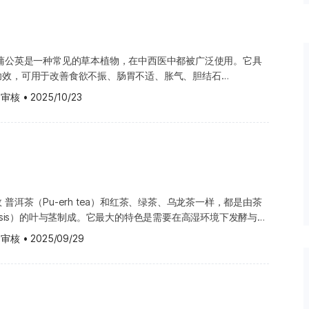
胶囊或茶包等不同形式出售。市面
包括：吸入薄荷油以缓解感冒咳嗽症状，或作为镇痛使用。薄荷用
日常冲泡饮用。 花旗参与
药剂师咨询以获取更多相关资讯。 薄荷的功效原理 薄荷油能帮
用方式有所不同。如想了解一般人
肌，缓解消化不良与肠胃痉挛；外用时会产生清凉或温热的感觉，
用、吃法到注意事项一次了解》。
痛与紧绷感。请向医生或中医师咨询，以获得更多相关资讯。 薄
 蒲公英是一种常见的草本植物，在中西医中都被广泛使用。它具
体被认为相对温和，但部分人仍可
禁忌 若有以下情况，请在使用前先咨询医生或中医师： 怀孕或
功效，可用于改善食欲不振、肠胃不适、胀气、胆结石
悸：花旗参具
哺乳期，应只使用医生建议的药物。 正在服用其他药物：
s）、关节疼痛、肌肉酸痛、湿疹（Eczema）以及瘀青等问题。此外，
咖啡因饮品同时摄入，可能导致难
 审核
•
2025/10/23
对薄荷或类似成分过敏：若对含有薄荷成
促进排尿、作为轻泻剂以帮助肠道蠕动，并有助于促进消化。在外
。 患有其他疾病：例如生理系统失调或其他
加于化妆水或护肤品中，用于舒缓皮肤与滋养调理；内服时，则可
 消化不适：如腹
化剂使用。 部分使用者也尝试将蒲公英用于感染（尤其是病毒感
：花
格，仍需更多研究以确认其安全性。在使用前，请确保服用的益处
治疗，但目前仍缺乏足够的科学证据支持其疗效。在饮食方面，蒲
说，如果未调整剂量，可能出现头
询中医师或医生以获取更多专业意见。 使用薄荷安全吗? 儿
、煮汤、泡茶或酿酒。此外，烘烤后的蒲公英根还能作为咖啡替代
使用薄荷。将薄荷油涂抹在婴儿脸上，可能导致严重甚至致命的呼
尚无足够的科学研究能够全面
幼儿饮用薄荷茶也可能引起口腔灼热感，应避免使用。 怀孕或
作用机制，因此在服用前，建议您先向医生或合格的中医师咨询，
花旗
普洱茶（Pu-erh tea）和红茶、绿茶、乌龙茶一样，都是由茶
尚无充分证据能证明薄荷在怀孕或哺乳期间的安全性，因此建议避
然而，现有研究显示，蒲公英中所含的部分化学成分（如倍半萜内
 自身免疫疾病患者
 sinensis）的叶与茎制成。它最大的特色是需要在高湿环境下发酵与熟
：火烧
盐），可能具备轻度利尿作用（促进排尿）、抗发炎作用以及抗氧
行服用，以免影响免疫系统平衡。
感越醇厚，但若保存不当，可能会带有霉味。 常见用途与潜
痛、口腔发炎或其他过敏反应。若计划给儿童使用薄荷肠溶膜衣锭
 审核
•
2025/09/29
除非经过医生评估。 正在服
胃部），建议仅限8岁及以上的儿童使用会较为安全。然而，副作
向医生或中医师咨询，以确定是否适合您的健康状况。若符合以下
药、抗凝血药以及降血压药，服用
，帮助消化油腻食物。 降低胆固醇：部分研究显示，
个人的反应可能不同。若对任何副作用有疑虑，请咨询医生或中医
期与哺乳期应只在医生指导下
少血液中的总胆固醇与低密度脂蛋白（坏胆固醇）。 控制体
药或草药补充
可能促进脂肪代谢，辅助体重管理。 抗氧化作用：茶多酚
用前请务必咨询医生或中医师。 可能与薄荷产生交互作用的药物
维护心血管健康。 普洱茶的功效原理 普洱茶虽然含