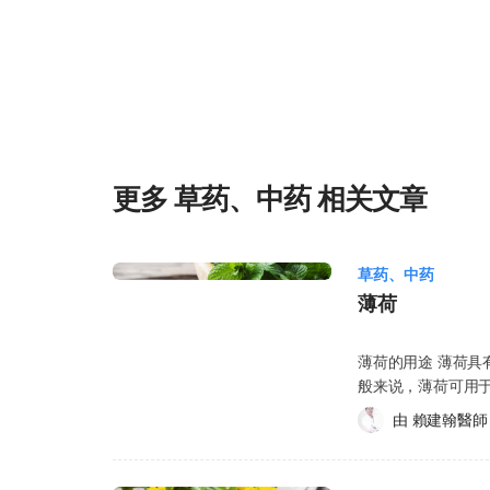
而提升耐力与精神状态。 3. 对专注力与记忆的潜在影响
部分受试者在注意力与短期记忆测试中表现有所提升。不
究进一步确认。 4. 辅助血糖调节 花旗参中的活性成分
帮助稳定血糖。但要注意，这并不能替代糖尿病治疗，相
来说，花旗参的作用是“辅助型”，效果因人而异，不能当作药物使用[1
什么功效？ 花旗参除了煲汤外，也常被切片泡水饮用。
释出部分人参皂苷与多酚类成分，可能有助于： 缓解疲劳 提升精神状态 调节免疫功能 抗
氧化 不过泡水并不能完全萃取所有有效成分，因此效果通常不如长时间炖煮或提取物产
更多 草药、中药 相关文章
品。 西洋参是什么？和花旗参一样吗？ 西洋参（American Ginseng）与花旗参其实是同一
种植物，学名为Panax quinquefolius。在新加坡
使用“花旗参”这个名称；而在中国大陆，则较常称为“西
草药、中药
洋参，指的都是同一种草本植物，其主要活性成分、人参
的注意事项基本相同。 花旗参和西洋参有什么区别？ 
薄荷
别。两者指的都是 American Ginseng（Panax quin
“花旗参”和西洋参“”的差异，主要来自不同地区的称呼
薄荷的用途 薄荷
到不同产品之间有价格、外观或品质差异，通常与产地、
般来说，薄荷可用于以下状况或症状： 一
以及品牌规格有关，而不是因为它们属于不同种类的人参
呼吸道感染 消化不良、胀气、肠胃不适 月经不顺 肝胆问题 内视镜检查时的痉挛缓
由 
賴建翰醫師
西洋参，其主要活性成分、功效及使用注意事项基本相同。 西洋参是泡参吗？ “泡参
解 提神醒脑、改善注意力 此外，薄荷油也被用于涂抹在皮肤上，以舒缓头痛、肌肉
是指经过切片处理、方便直接泡水饮用的人参产品，在新
酸痛、神经痛、牙
都是由西洋参（花旗参）制成。因此可以理解为：泡参属
在进行钡剂灌肠摄影（