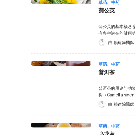
参不一定都是泡参。西洋参也可能以原枝、参片、粉末、
草药、中药
痒。其他常见用途
上常见的泡参片、泡参茶包，大多是将西洋参切片后制成，方便
蒲公英
途广泛，请向医生或
高丽参、人参同属人参属植物，但活性成分比例和传统使
助放松消化道平滑
参的功效与副作用，可延伸阅读《人参有什么功效？从作
有助于舒缓皮下疼
蒲公英的基本概念
花旗参的副作用有哪些？这些情况要留意 虽然花旗参整
荷的注意事项与使用
有多种潜在的健康
能出现一些不适反应，尤其是在用量过多或体质不适合的情况下。 失眠与心
哺乳期间：如正值怀孕或
（Gallstone
有一定提神作用，如果在晚上服用，或与咖啡、浓茶等含
由 
賴建翰醫師
包括非处方药、药房成药或指示药物。 
蒲公英也常被用来
以入睡、心跳加快或焦虑感。 头痛与情绪烦躁：部分人对人参类成分较为敏感，摄入后可
分、其他药物或草药过敏，应避免使用
用方面，有时被添
能出现轻微头痛、烦躁或精神亢奋的情况，通常在减少剂量后会改善。
健康问题。 对特定物质过敏：如食物、人工色素、防腐剂或动物等。 相较于药品，
作为补血剂或助消
胀、胃部不适或轻微腹泻，常见于初次食用或摄入过量时。 血糖过低（低血糖风险）
草药的监管较不严
草药、中药
染）及癌症的辅助
旗参可能影响血糖水平，对于正在服用降血糖药物的人来
大于风险，并建议咨
普洱茶
公英可被加入沙拉
晕、出汗、心悸等低血糖症状[1]。 过敏反应（少见）：极少数人可能出现皮肤瘙痒、红疹
童：不建议婴幼儿
品，风味浓郁且不含咖啡因。 蒲公英的功效原理 目前
等过敏反应，如出现不适应立即停止使用并就医。 什么人更容易出现副作用？ 虽然花旗参
吸问题；另外，让婴
说明蒲公英的具体
相对温和，但并不适合所有人，以下几类情况要特别小心： 避免与咖啡或浓茶同服：
普洱茶的用途与功效 
哺乳期妇女：目前
以获得专业建议。
参本身有提神作用，如果再搭配咖啡因，可能导致心悸、失眠或焦虑。
树（Camellia
免大量或长期使用。 使用薄荷的潜在副作用 使用薄荷可能会引起以下副作用
酯、黄酮类 、钾
需谨慎：如红斑狼疮、类风湿性关节炎等患者，应避免自
成，发酵时间越久，口
心、皮肤发红、头
由 
賴建翰醫師
化活性的作用。 蒲公英的注意事项与使用禁忌 在使用蒲公英或含有蒲公英成分的草
孕妇与哺乳期女性：目前安全性数据不足，一般不建议食用，
在功效： 提神醒脑：含有咖啡因，能帮助提升精神与专注力。 辅助消化：发酵后的
（以避免直接接触
本产品前，建议先
药的人群：花旗参可能与以下药物产生相互作用：降血糖
普洱茶较温和，适合饭后饮用
用会因人而异，每
任一情况，请务必谨慎使用： 您正在怀孕或哺乳。孕
前建议咨询医生，避免影响药效[1]。 不宜过量：一般建议每日不超过约3克。长期或过量食
普洱茶可能有助于减
师。 使用薄荷的潜在交互作用 薄荷可能会与某些疾病状况或正在服用的药物产生交
使用任何药物或草药。 您正在服用其他药物（包括处方药、非处方
草药、中药
用可能引起头痛、胃部不适或烦躁等情况。 花旗参煲汤材料有哪些？ 常见材料包括： 花旗
重：有研究指出，普洱茶
互作用，因此在使
品）。 您曾对蒲公英、其他药物或草药出现过敏反应。 您目前患有其他疾病、病症
参 鸡肉 排骨 红枣 枸杞 淮山 玉竹 花旗参煲汤怎么做？简单实用做法 花旗参煲汤是最常见
乌龙茶
等成分有助于减少自由基伤害，