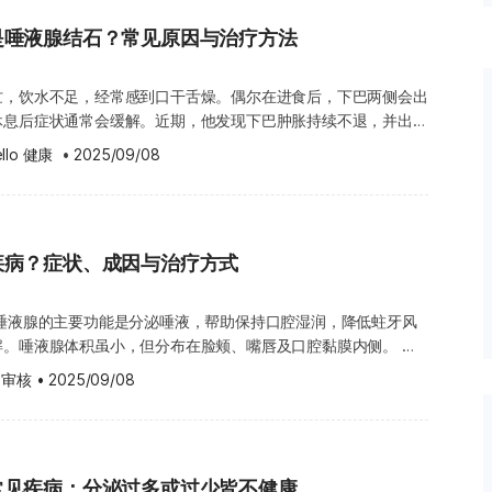
现一层白色薄膜，或伴随白色斑点，可能与口腔清洁不彻底、口
是唾液腺结石？常见原因与治疗方法
以口呼吸等情况有关。过度饮酒、吸烟或嚼食槟榔，也会刺激舌
覆盖层。只要减少这些刺激源，并维持良好的口腔卫生，舌头的白
。不过，若白膜持续存在或范围扩大，也需留意以下几种疾病：
忙，饮水不足，经常感到口干舌燥。偶尔在进食后，下巴两侧会出
plakia）：口腔白斑是一种出现在口腔黏膜上的白色斑块，表面紧
休息后症状通常会缓解。近期，他发现下巴肿胀持续不退，并出现
、饮酒及嚼食槟榔等习惯，都是常见诱因。建议尽早让牙医或医生
查后，确诊为唾液腺结石。 为什么会形成唾液腺结石？有哪些典
llo 健康
 •
2025/09/08
的风险。 鹅口疮（Oral Thrush）：鹅口疮是
预防？《Hello健康》为您整理一文解说。 唾液腺的位置与
dida albicans）感染引起的，常见于婴幼儿、年长者、糖尿病患
四类唾液腺：腮腺、颌下腺、舌下腺及分布在口腔黏膜下的小唾液
吸入型皮质类固醇（Inhaled Corticosteroid，ICS）的人。
内壁出现白色斑块，伴随灼热或疼痛感。 口腔扁平苔藓
n Planus）：这是一种慢性口腔黏膜炎症，较难根治，且容易复发。建
疾病？症状、成因与治疗方式
0至2000毫升，pH 值介于5.6至7.6。唾液除水分外，还含有蛋
保持良好的口腔卫生，避免食用过烫、酸性或辛辣的食物，并确保
助食物消化 抑制细菌滋生 保护牙齿与口腔
。 草莓般红色的舌头：可能与营养缺乏有关
 唾液腺的主要功能是分泌唾液，帮助保持口腔湿润，降低蛀牙风
B12或叶酸（Folic Acid）时，舌头可能会变得鲜红且表面光
高于女性。在多种唾液腺中，以颌下腺最常见。 原因在于颌下腺
解。唾液腺体积虽小，但分布在脸颊、嘴唇及口腔黏膜内侧。 多
舌头在接触热食或辛辣食物时，容易出现灼热或刺痛感。除了营养
，且含有较高浓度的钙、磷离子与黏液成分，再加上颌下腺导管较
功能，例如癌性肿瘤或干燥综合征（Sjogren’s syndrome，
舌头呈现草莓般的外观： 川崎病（Kawasaki
 审核
•
2025/09/08
受阻，最终导致结石形成，影响唾液腺正常分泌。 容易形成
群）。部分症状或疾病可能会在一段时间后自行痊愈，或通过抗生
常见于5岁以下的儿童。症状包括口腔黏膜干燥、嘴唇鲜红干裂甚至出
险因素 医学上尚未完全确认唾液腺结石的确切成因，但普遍认为
情况需要进一步治疗，甚至手术处理。 唾液腺疾病的症状
凸起如草莓般，舌苔变厚。若出现这些症状，应尽快就医。 猩
唾液长期滞留在唾液腺内有关。常见的高风险因素包括： 饮水
腺疾病，以及它们可能出现的症状： 唾液腺结石（涎石
 Fever）：主要发生在3至10岁的儿童身上。其症状与川崎病相似，但
炎
不平整，呈现鲜红色，外观如砂纸。猩红热常与链球菌性咽喉炎
常见疾病：分泌过多或过少皆不健康