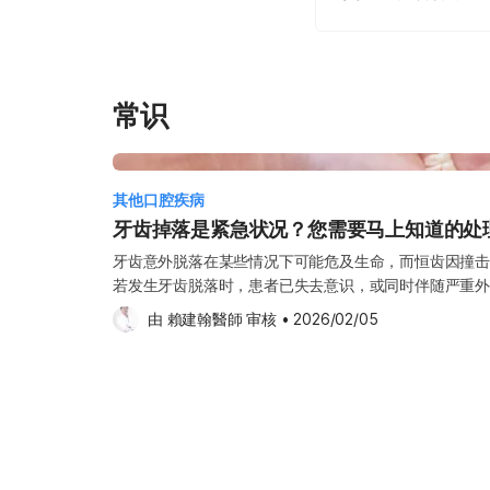
常识
其他口腔疾病
牙齿掉落是紧急状况？您需要马上知道的处
牙齿意外脱落在某些情况下可能危及生命，而恒齿因撞击
若发生牙齿脱落时，患者已失去意识，或同时伴随严重外
医疗协助。 以下为牙齿脱落时，您可在第一时间采取的
由 
賴建翰醫師
 审核
•
2026/02/05
时效与安全性。 1. 拾回脱落的牙齿或牙齿碎片 妥善处理脱落的牙齿，有助提高日后重新植
回的成功率。捡拾牙齿时，请避免触碰带血的牙根部分，
分），以免损伤牙根组织。 若牙齿表面沾有灰尘或污垢，
可。请勿刷洗牙齿，也不可使用酒精或任何消毒液清洁，
构。 2. 将落齿放回齿槽或妥善保存 可先用温开水轻轻漱口，接着在情况允许下，尝试将脱
落的牙齿放回原本的齿槽位置，并轻轻咬住干净的纱布，
放回原位，或牙齿已出现断裂情况，请将牙齿暂时保存在