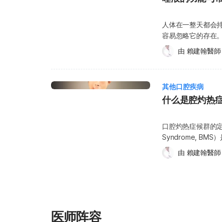
（Strep Throat）并发
唾液腺导管被结石阻塞时，常见症状包
臭。 发烧 唾液腺囊肿： 囊肿破裂时，流出黄色脓液。 影响日常功能，可能造成进
有关 这类情况中
若结石体积过大或未及时治
食、说话及吞咽困难。 唾液腺病毒感染（如腮腺炎 Mumps） 发烧 肌
人体在一整天都会
刺痛，且不适感可
液管扩张或慢性纤维化狭窄 脓肿形成 败血症 出现以上情
痛 双侧脸部肿胀 头痛 干燥综合征（Sjogren’s syndrome） 口干、舌头干燥 眼睛干
容易忽略它的存在
状况有关，例如： 对特定食物或成分过敏 情绪焦虑或抑郁倾向 糖尿病
适当治疗。 唾液腺结石的诊断方式 若反复出现唾液腺肿胀及疼痛，应尽快就诊耳鼻
涩 蛀牙风险增加 嘴巴痛 关节疼痛或肿胀 持续性干咳 容易感到疲倦 唾液腺肿大 唾液
介绍唾液的主要功
（Diabetes） 口干症（Xerostomia）或唾液分泌不足 此外，部分生活习惯也可能
喉专科。医生会先
由 
賴建翰醫師
腺反复感染 在糖尿病或长期酒精成瘾的情况下，唾液腺也可能出现肿胀。 什么时候
消化 唾液最主要的
引起或加重舌灼痛，例如： 经常不自觉咬到舌头 频繁摄取
或脓性唾液流出，
该看医生？ 若您出现以
咽。唾液中含有淀粉酶
力过度 过度使用含酒精漱口水 年纪增长，舌头也会出现皱纹 别惊讶，皮肤会老化，
常见的诊断工具包括： 唾液腺内视镜： 可直接观察唾液腺结石的位置
口干或舌头干燥 口腔疼痛 脸部肿胀 张口困难 如有以上任何征兆、症状，或对自身
（dextrin）
舌头也一样。随着
超音波检查： 无
情况感到担忧，请
其他口腔疾病
分是水分，但同时
腔清洁不当，这些裂
张，是常用的一线检查。 X光与电脑断层（CT）： 下颌下腺结石约 
适合的治疗方案。 
什么是腔灼热
腔健康方面也有重要作用： 保持口腔湿润 协助咀嚼、品尝
用抗真菌药物外，也应： 多补充水分，维持口腔湿润 养成良好口
显影，但腮腺结石显
及舌下腺，各负责
少口臭 保护牙齿珐琅质，预防蛀牙及口腔疾病 协助假牙固定 唾液的来源：唾液腺与
牙时轻刷舌面，保持清洁 在观察舌头的健康时，不仅可从颜色
但因有放射线曝露，CT 并非第一选择。
是腺体阻塞，会引起疼痛。 涎石症（Sialolithiasis）
唾液管 当我们咀
以下迹象： 进食或吞咽时是否感到疼痛 舌头表面是否出现肿块或溃疡 伤口或疮口是
口腔灼热症候群的定义
X 光，以判断结石位置。
致，导致唾液无法正常分泌。 唾液腺炎（Sialadenit
腺产生，这些腺体
否长期未愈合 若发现舌头与平日明显不同，或病灶持续存在，建议尽早就医，由医
Syndrome, 
Sialograph
由葡萄球菌或链球菌感染引起，
腺，以及数以百计
生进一步检查与治
因。患者可能在舌
液腺结石能否自行排出？两种常见治疗
syndrome）
由 
賴建翰醫師
功能。 唾液分泌异常 一般情况下，人体每日会分泌约1至2公升的唾液。分泌量通常
或刺痛，就像被热
石，透过多饮水、
腺），常见于女性，并可能
在下午达到高峰，
现。目前医学上尚
会在24至48小时
腺的病毒包括：流感病
标准，因此医生在
状，请及时向医生咨询
协助取出。 手术治疗： 较大的结石若无法自行排出，则需手术移除。治疗方式依结
伊科病毒（Echovi
部分药物可能影响唾
群的常见程度 根据美国口
石位置而定：若位
出现肿瘤： 恶性肿瘤： 虽极为罕见，但主要发生在50至60岁的中老年人。 良性肿
Xerostomi
资料，约有2%的人
能需切除整颗唾液
瘤： 包括多形性腺瘤（P
龈、舌头及口腔黏
医师阵容
了解更多相关资讯或与自身情
低。 多喝水，预防唾液腺结石 保持足够的水分摄取，是预防唾液腺结石的关键。充
tumor），多见
臭。缺乏唾液分解