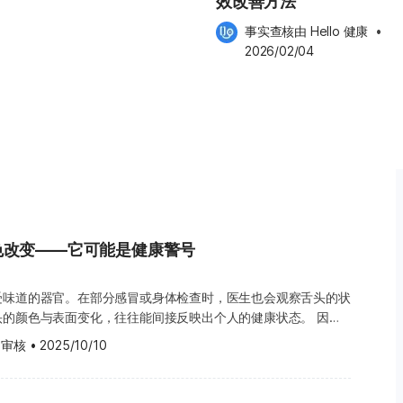
效改善方法
而受损。 3. 止血与缓
以协助止血。若失牙部位出现肿胀
事实查核由 
Hello 健康
 •
，也可按指示服用非处方止痛药，
2026/02/04
phen），以缓解疼痛。但若疼痛持续或
，并务必将脱落的牙齿或所有断
回原位，或仅出现部分断裂、碎裂
口腔及相关组织未受到进一步损
用热饮或进食热食，同时不要用舌
，以降低出血与肿胀的风险。 术
。冰敷时请以毛巾包裹冰袋，避免
低温灼伤。 若植牙后出现疼痛，
色改变——它可能是健康警号
现疼痛加剧、肿胀明显等情况，请
h Group并不提供医疗建议、诊断
受味道的器官。在部分感冒或身体检查时，医生也会观察舌头的状
头的颜色与表面变化，往往能间接反映出个人的健康状态。 因
，也可以顺便留意舌头的颜色与质地。一般来说，健康的舌头应呈
 审核
•
2025/10/10
小的乳突（Papillae），也就是舌面上的微小突起。 不过，如果
出现明显变化，可能是身体发出的健康警讯。以下将介绍几种常见
况。 白色舌头：可能与饮酒过量有关 一般来