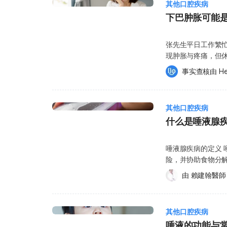
其他口腔疾病
说，舌头表面若出
下巴肿胀可能
干、脱水，或习惯
面，使其出现白色
膜通常会逐渐改善
张先生平日工作繁
口腔白斑（Leuko
现肿胀与疼痛，但
贴不易刮除。吸烟
明显肿块，就医检
事实查核由 
He
检查，因为部分白斑可能具有癌前病变
型症状？又该如何诊断与
由白色念珠菌（Can
功能 人体主要有
者、佩戴假牙者，或使用
腺。 腮腺： 最大的唾液腺，位于耳朵的前方与下方。 颌下腺与舌下腺： 位于下颌
此症会导致舌面、口腔
其他口腔疾病
内侧。 小唾液腺： 广泛分布在口腔黏膜下方。 唾液经由各唾液腺分泌并排入口腔，
（Oral Liche
什么是唾液腺
每日分泌量约为150
议维持规律作息，
白质、电解质及血清成分，功能包括： 协
充足睡眠与适度运动，以减轻复发风险
黏膜 什么是唾液腺结石？ 唾液腺结石（Salivary Stones）常见于 30 至 60 岁的成
唾液腺疾病的定义
当身体缺乏铁、维生素
年人，男性发生率
险，并协助食物分
滑。这种情况下，
分泌的唾液呈碱性
种疾病可能影响唾液腺
缺乏外，某些疾病也可能导致
由 
賴建翰醫師
长，容易造成唾液排出
又称修格连氏症候
Disease）：
唾液腺结石的高风
素治疗改善；但也有一些
血，舌头肿胀且表面
与钙离子浓度较高的
以下列出几种常见的唾液
红热（Scarlet
不足 长期压力或疲劳 吸烟习惯 药物影响： 如利尿剂、感冒药或抗胆碱类药物，可
其他口腔疾病
症，Sialolithiasis） 舌下出现疼痛性肿块。 进食时疼痛感加重。 唾液腺
舌面会变得粗糙、
能减少唾液分泌 口腔卫生不佳 慢性牙周病 唾液腺结石的常见症状与严重并发症 当
唾液的功能与
（Sialadenitis） 脸颊内侧或下巴部位出现肿块。 脓液流入口腔。 脓液伴随强烈恶