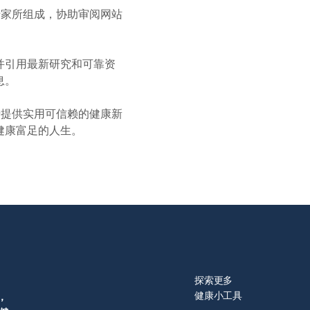
包括： 舌头有灼热或灼痛感（最常见），有时
腺管保持畅通，避免唾液中钙离子浓度过高而沉淀形成结石，同时
学专家所组成，协助审阅网站
足）的常见原因 许多常用药物可
咙，甚至整个口腔 口干或异常口渴 味觉改变，例如
液腺并引发感染的风险。 建议成人每日饮水量应维持在1500至
或与自身情况的相关性，请务必向医生咨询。 唾液腺疾病的诊断
用，例如抗组织胺、抗焦虑药、抗抑郁药及利尿剂。除此之外，口
减少唾液腺结石的发生率。 （图片授权：Shutterstock）
考患者的病史与健康检查结果，并根据需要安排合适的检测。若基
ehydration） 接受化疗
，通常不需要再进行额外检测。 常见的诊断方式包括： 口腔X
并引用最新研究和可靠资
估唾液腺是否有阻塞或结石。若确认堵塞，脑颈外科医生可能会在
s disease）、干燥综合征（Sjogren’s syndrome） 缓解口干
息。
种不适型态，口腔灼热症候群可能持
电脑断层扫描
助于维持唾液腺功能，并让口腔保持湿润与舒适： 多喝水，确
年。极少数情况下，症状会自行减轻或消失。 部分患者在进食或
及异常情况。 活体切片（Biopsy）： 当怀疑与
能会暂时缓解。一般而言，口腔灼热症候群不会造成舌头或口腔外
力于提供实用可信赖的健康新
干燥综合征）相关时，医生可能会进行唾液腺活检，以获得更准确
 由于并非所有症状都能一一列举，若您对自身症状感到疑虑，请
健康富足的人生。
如进食酸或辣的食物，会促使唾液腺分泌增加。若只是偶尔出现，
议。 什么时候该看医生？ 若您出现以上任何
腺内出现肿块，医生可能建议手术切除。若为癌性肿瘤，可能需配
习惯即可改善。 然而，若唾液持续过度分泌，则应及时就医检
其他疑问，请尽快向医生咨询。由于个体情况各异，与医生详细讨
合放射治疗以消灭癌细胞。 手术恢复期： 一般需要约 […]
用有关，也可能是以下疾病的征兆： 肌萎缩侧索硬化症
定最合适的治疗方案。 口腔灼热症候群的原因 什么原因导致口
ALS) 贝尔氏麻痹 (Bell’s palsy) 胃食道逆流
原因，口腔灼热症候群可分为两类： 原发性口腔灼热症候
se, GERD) 帕金森氏症 (Parkinson’s disease) 怀
查及实验室检测中，未能找到明确异常原因的情况。部分研究指
孕（特别是伴随恶心或呕吐症状时） 中毒或中风 (Stroke)
症候群可能与味觉异常，以及末梢或中枢神经系统（Central
）的感觉神经功（Sensory nerve）能失调有关。 继发性口腔灼热
在健康问题而引发的口腔灼热症候群，例如系统性疾病或局部因素
探索更多
健康小工具
，
nus），以及地图舌（舌面出现红白相间、不规则斑块）。 营养素缺