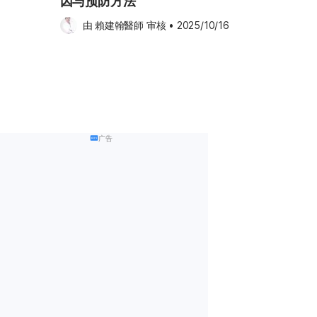
因与预防方法
由 
賴建翰醫師
 审核
•
2025/10/16
广告