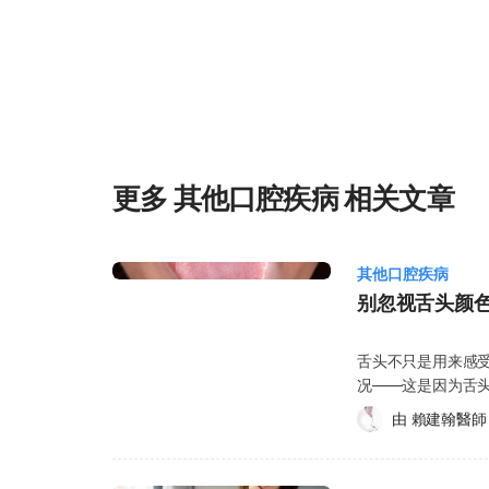
无法取得牛奶，可将牙齿含在口中靠近舌下的位置，避免牙齿因干燥
解疼痛 您可使用已消毒的纱布或干净的布巾，轻压伤口
或疼痛情况，可进行局部冰敷，以减轻不适。 在必要时
如布洛芬（Ibuprofen）或乙醯胺酚 （Acetamino
症状加剧，建议尽快由医生进行评估与处理。 4. 立即就医 若牙齿因撞击而整颗脱落，属于
紧急情况，必须立即前往牙科诊所或医院由医生进行处理
裂、碎裂的部分一并带去。 即使您已成功将牙齿暂时放
的情况，仍建议尽快由医生进行全面检查与评估，以确保
更多 其他口腔疾病 相关文章
伤。 植牙后的照护 植牙后，初期建议仅饮用冷饮，并须在局部麻醉药效完全退去后，才能
进食，以避免咬伤口腔组织。植牙后的第一天，请避免饮
头或手指触碰手术部位，并应避免跑步、健身等剧烈活动
其他口腔疾病
后数天内，局部可能出现肿胀情况，可使用冰袋进行冰敷
直接贴在脸颊上，且每次冰敷不宜超过10分钟，以免造成
别忽视舌头颜
可按指示服用止痛药。若疼痛在数日后仍持续不退，或出
立即回诊，由医生进行进一步评估与处理。 Hello Healt
舌头不只是用来感
或治疗。
况——这是因为舌
此，在日常刷牙时
由 
賴建翰醫師
粉红色，表面布满细
舌头的颜色或外观
的舌头颜色变化及其可能反映的身体状