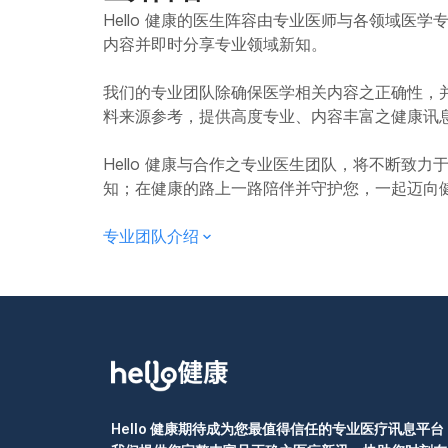
腔灼热症候群有哪些症状？ 常见症状
足饮水能帮助唾液
唾液腺。 唾液腺疾病的诊断与治疗 本文仅供健康资讯参考，并不构成医疗建议。若
Hello 健康的医生阵容由专业医师与各领域医
至会觉得食物味道与以往不同。 口干（唾液分泌不
也会影响嘴唇、牙龈、上颚、喉
也能降低细菌进入唾
您想了解更多详情
能带来口干的副作
内容并即时分享专业领域新知。
出现苦味或金属味 味觉减退或丧失 口腔灼热症候群引起的不适感，通常可分为以下
2000毫升，有助于
方式 医生会先参
干症也可能由以下因素造成： 吸烟 长期压力 缺水或脱水（D
几种： 逐渐加重型： 每天都会出现灼热感，清醒时症状较轻，但随着时间推移会逐
本检查已能确认病情
或放射治疗 唾液腺或唾液管异常 某些疾病，例如爱滋病（HIV/AIDS）、糖尿病、帕
我们的专业团队除确保医学相关内容之正确性，
渐加重。 持续型： 起床后不久便感到明显不适，并持续一整天。 间歇型： 不适感
光检查： 用于评
金森氏症（Parkinson’
料来源参考，提供高度专业、内容丰富之健康讯
断断续续，有时出现，有时消失。 不论是哪一
局部麻醉下进行处理。 影像学检查： 包括核磁共振（MRI）或
的小贴士 以下方法有
续数个月，甚至数
（CT），可更清楚观察唾液腺结构
保身体充分补水 咀嚼无糖口香糖，刺激唾液分泌 含服无糖糖果或小零食，减轻口干
饮水时，疼痛感可
Hello 健康与合作之专业医生团队，将不断致
自体免疫疾病（如
不适 唾液分泌过多该怎么办？ 多数情况下，唾液分泌偏多不需过度担心。这可能是
观上的明显变化。
知；在健康的路上一路陪伴并守护您，一起迈向
诊断。 唾液腺疾病的治疗方式 唾液腺疾病的治疗取决于疾病的类型及严重程度： 手
因为饮食刺激，例
及时向医生咨询，以获得专业评估与建
术切除： 若唾液
通常通过调整饮食
征兆或症状，或有
专业团队介绍
查。除了可能与药物副作
论您的病情，才能制
(Amyotrophic Lateral Sclerosis, 
腔灼热症候群？ 依照发病
(Gastroesophageal reflux disea
群： 指在临床检
出，原发性口腔灼热
nervous system
症候群： 指因潜
所导致。 在部分患者中，口腔灼热症候群可能与潜在健康问题有关，常见情况包
括： 口干症（Xerostomia）： 可由药物副作用、唾液腺问题、某些疾病，或癌症治
疗引起。 口腔疾病： 包括口腔念珠菌感染（鹅口疮 Oral thrush）、口腔扁平苔藓
Hello 健康期待成为您最值得信任的专业医疗讯息平台
（Lichen pla