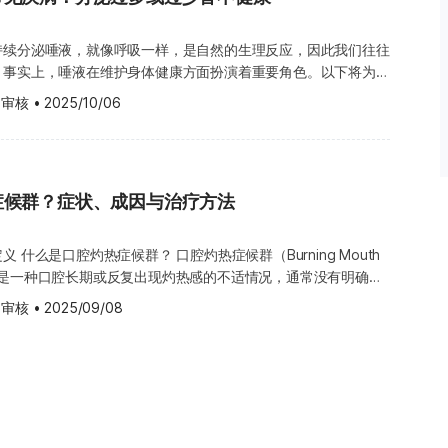
，需要医生评估与适当治疗。 舌灼痛：可能与过敏或糖尿病
括： 进食后唾液腺肿胀 唾液腺疼痛 颈部肿胀
，舌头外观通常不会出现明显变化，但患者会经常感到舌头灼热或
疗，可能引发严重并发症，如： 急性化脓性唾液腺炎 唾
肉酸痛 关节疼
持续分泌唾液，就像呼吸一样，是自然的生理反应，因此我们往往
能随着时间逐渐增加。 舌灼痛的原因多样，其中一些与身体健康
况时，应立即就医，以获得
。事实上，唾液在维护身体健康方面扮演着重要角色。以下将为您
能，以及唾液分泌异常与疾病之间的关系。 唾液中的淀粉酶有助
透过问诊了解病史，并以触诊轻轻按摩肿胀腺体，观察是否有混浊
 审核
•
2025/10/06
功能是帮助消化，包括润湿食物、形成食团（bolus）并协助吞
酸性食物或饮料 刷舌时用
以初步判断是否存在结石及其大小、位置。 若触诊不足以确认，
下情况，建议尽快寻求医生的诊断与治疗： 口腔有异味 持续
（amylase），能将淀粉分解为麦芽糖（maltose）和糊精
与阻塞情况。
。因此，食物在进入胃部之前，消化过程就已经开始。 虽然唾液主要成
年龄增加，舌面可能出现细小裂纹，这是自然现象。不过，如果口
放射线曝露，能发现浅层或深层结石，并评估唾液腺肿大或管道扩
及时向医生咨询。由于每个人的状况不同，与医生讨论才能找到最
含有蛋白质、矿物质及抗菌成分。除了帮助消化外，唾液在维护口
缝容易滋生真菌（Fungal）并引发感染。除了遵照医生指示服
90% 可在 X 光
唾液腺与常见疾病 人体有三对主要唾液腺，包括腮腺、下颌下腺
症候群？症状、成因与治疗方法
和吞咽 抑制细菌滋生，减
腔卫生习惯 每次刷
影率低（约 10%）。若X光未显影，仍可能需进一步 CT 检查。
分泌唾液以保持口腔湿润，并协助消化。最常见的唾液腺问题之一
变化判断，也应注意
 唾液腺造影： 在唾液管注入显影剂后拍摄
： 由唾液腺内钙质结石阻塞所
嚼时，唾液会随之分泌，而且咀嚼越久，分泌量越多。唾液由唾液
 什么是口腔灼热症候群？ 口腔灼热症候群（Burning Mouth
但可能加重炎症，目前较少使用。 磁振唾液管造影（MR
is）： 常见于年长者或婴儿，多
分布在脸颊内侧、口腔底部及下巴附近。 人体共有六个主要唾液
BMS）是一种口腔长期或反复出现灼热感的不适情况，通常没有明确原
y）： 不需显影剂，即可获得与传统造影相似的效果，但费用较高。 唾
结石堵塞亦是诱因。 干燥综合征（Sjogren’s
的小型唾液腺。唾液透过唾液管输送至口腔内，发挥润湿和消化等
疗。
头、牙龈、嘴唇、脸颊内侧、口腔顶部，甚至整个口腔感受到灼热
方式 保守治疗： 对于较小或未完全阻塞的结
： 一种自体免疫疾病，白血球攻击外分泌腺体（如唾液腺、汗腺、皮脂
 审核
•
2025/09/08
水烫到般难受。 此症状可能突然发生，也可能随着时间逐渐出
保持良好口腔卫生、反复按摩腺体，并配合抗生素治疗，症状通常
与系统性红斑狼疮（Lupus）相关。 其他可能感染唾液
而在夜间睡眠时则最低。由于唾液分泌量因人而异，很难设定明确
未完全明确其成因，因此治疗较具挑战性。然而，若您出现相关症
内改善。若结石颗粒较小，医生也可在唾液腺内视镜检查时以器械
毒、流行性腮腺炎病毒、柯萨奇病毒（Coxsackie virus）、
诊断唾液分泌异常时往往较具挑战性。 唾液分泌不足（口干症）
并配合治疗，仍有机会有效缓解并改善病情。 口腔灼热症候
rus）及巨细胞病毒（Cytomegalovirus）。 此外，唾液腺亦可能
液分泌，导致唾液量减少，从而出现口干症（Dry mouth，
腔医学学会（American Academy of Oral Medicine）的
于唾液腺开口处，可直接从口腔内取出；若结石位于腺体深处，可
a）。口干症是一种主观感受，患者会觉得口腔过于干燥，并可能伴随牙
口会出现口腔灼热症候群。女性患者的比例较男性为高。 若您想
腺以彻底清除。大多数患者在手术后症状能明显改善，且复发率较
leomorphic adenomas）及华生氏瘤（Warthin’s
膜红肿。 除了带来不适，唾液不足也会促使细菌滋生，引起口
况的关系，请向医生咨询。 口腔灼热症候群的症状 口
于腮腺。少数情况下，多形性腺瘤也可能出现在下颌下腺或其他小型
食物残渣，还会增加蛀牙及牙周病的风险。部分患者在进食时，甚