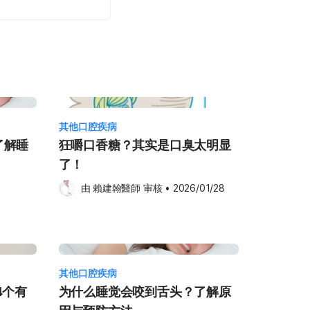
其他口腔疾病
了解睡
狂嚼口香糖？其实是口臭太明显
了！
由 
賴建翰醫師
 审核
•
2026/01/28
其他口腔疾病
4个有
为什么睡觉会咬到舌头？了解原