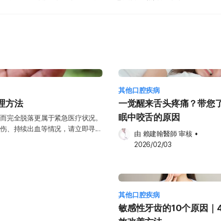
其他口腔疾病
理方法
一觉醒来舌头疼痛？带您
眠中咬舌的原因
而完全脱落更属于紧急医疗状况。
伤、持续出血等情况，请立即寻求
由 
賴建翰醫師
 审核
•
紧急处理措施，以争取后续治疗的
2026/02/03
仅握住牙冠（牙齿外露的白色部
可使用温开水轻轻冲洗约10秒即
以免破坏牙齿表面的重要组织结
其他口腔疾病
以协助牙齿固定。 若无法将牙齿
敏感性牙齿的10个原因｜
牛奶中，以保持牙齿湿润。若一时