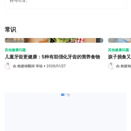
持与引导。
常识
其他健康问题
其他健康问题
儿童牙齿更健康：5种有助强化牙齿的营养食物
孩子挑食又
由 
賴建翰醫師
 审核
•
2026/01/27
由 
賴建翰
广告