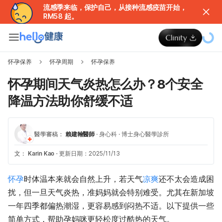
流感季来临，保护自己，从接种流感疫苗开始，
RM58 起。
怀孕保养
怀孕周期
怀孕保养
怀孕期间天气炎热怎么办？8个安全
降温方法助你舒缓不适
醫學審稿：
賴建翰醫師
·
身心科
·
博士身心醫學診所
文：
Karin Kao
·
更新日期：2025/11/13
怀孕
时体温本来就会自然上升，若天气
凉爽
还不太会造成困
扰，但一旦天气炎热，准妈妈就会特别难受。尤其在新加坡
一年四季都偏热潮湿，更容易感到闷热不适。以下提供一些
简单方式，帮助孕妈咪更轻松度过酷热的天气。