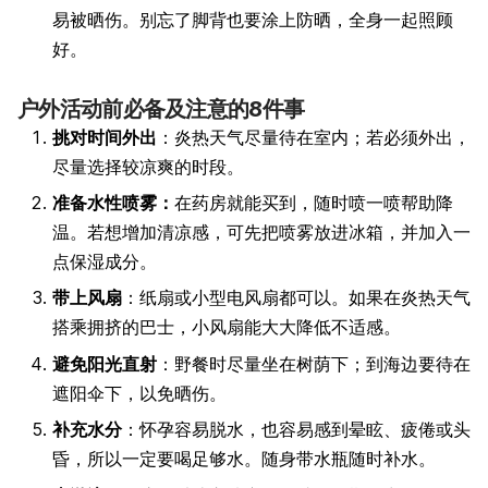
易被晒伤。别忘了脚背也要涂上防晒，全身一起照顾
好。
户外活动前必备及注意的8件事
挑对时间外出
：炎热天气尽量待在室内；若必须外出，
尽量选择较凉爽的时段。
准备水性喷雾：
在药房就能买到，随时喷一喷帮助降
温。若想增加清凉感，可先把喷雾放进冰箱，并加入一
点保湿成分。
带上风扇
：纸扇或小型电风扇都可以。如果在炎热天气
搭乘拥挤的巴士，小风扇能大大降低不适感。
避免阳光直射
：野餐时尽量坐在树荫下；到海边要待在
遮阳伞下，以免晒伤。
补充水分
：怀孕容易脱水，也容易感到晕眩、疲倦或头
昏，所以一定要喝足够水。随身带水瓶随时补水。