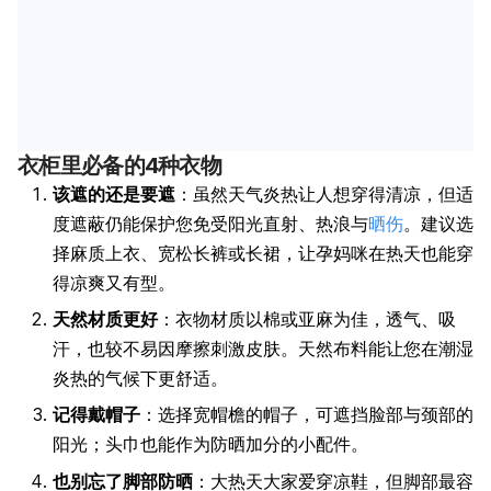
衣柜里必备的4种衣物
该遮的还是要遮
：虽然天气炎热让人想穿得清凉，但适
度遮蔽仍能保护您免受阳光直射、热浪与
晒伤
。建议选
择麻质上衣、宽松长裤或长裙，让孕妈咪在热天也能穿
得凉爽又有型。
天然材质更好
：衣物材质以棉或亚麻为佳，透气、吸
汗，也较不易因摩擦刺激皮肤。天然布料能让您在潮湿
炎热的气候下更舒适。
记得戴帽子
：选择宽帽檐的帽子，可遮挡脸部与颈部的
阳光；头巾也能作为防晒加分的小配件。
也别忘了脚部防晒
：大热天大家爱穿凉鞋，但脚部最容