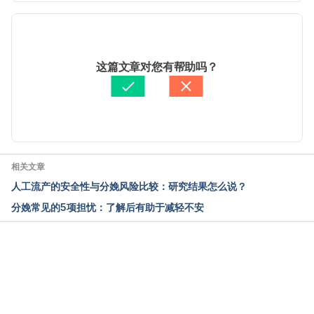
pregnancy
. Accessed June 02 , 2017.
 现行版本
2025/11/13
文： 
Karin Kao
这篇文章对您有帮助吗？
醫學審稿：
賴建翰醫師
由 
Jeff Ong
 更新
相关文章
人工流产的安全性与分娩风险比较：研究结果怎么说？
分娩常见的5项担忧：了解后有助于减轻不安
载入中