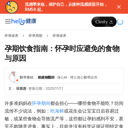
流感季来临，保护自己，从接种流感疫苗开始，
RM58 起。
怀孕保养
怀孕周期
怀孕保养
孕期饮食指南：怀孕时应避免的食物
与原因
醫學審稿：
賴建翰醫師
·
身心科
·
博士身心醫學診所
文：
張雅惠
·
更新日期：2025/11/11
许多准妈妈在
怀孕期间
都会担心——哪些食物不能吃？坊间
流传不少说法，例如：
吃海鲜
或花生会让宝宝日后容易过
敏，或某些食物会导致流产等，这些都让孕妇感到不安，甚
至不敢随意进食。事实上，目前并没有科学证据证明特定食