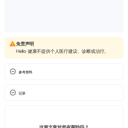
免责声明
Hello 健康不提供个人医疗建议、诊断或治疗。
参考资料
11 Foods and Beverages to Avoid During 
Pregnancy. 
https://www.healthline.com/nutrition/11-
记录
foods-to-avoid-during-pregnancy
 现行版本
Foods To Avoid During Pregnancy. 
http://americanpregnancy.org/pregnancy-
2025/11/11
health/foods-to-avoid-during-pregnancy/
文： 
張雅惠
这篇文章对您有帮助吗？