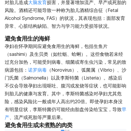
对胎儿造成
大脑发育
损害，并显著增加流产、早产或死胎的
风险。酒精还可能导致一种称为胎儿酒精综合征（Fetal
Alcohol Syndrome, FAS）的状况，其表现包括：面部发育
异常、心脏结构缺陷、智力与学习能力受损等状况。
避免食用生的海鲜
孕妇在怀孕期间应避免食用生的海鲜，包括生鱼片
（sashimi）及生贝类（如牡蛎、蛤蜊）。这些食物若未经
过充分加热，可能受到病毒、细菌或寄生虫污染，常见的致
病源包括：
诺罗病毒
（Norovirus）、弧菌属（Vibrio）、沙
门氏菌（Salmonella）以及李斯特菌（Listeria）。感染后
不仅会导致孕妇出现呕吐、腹泻或发烧等症状，也可能影响
到胎儿的健康与发育。其中，李斯特菌感染对孕妇尤其危
险，感染风险比一般成年人高出约20倍。即使孕妇本身没
有明显症状，李斯特菌仍可能经由胎盘传染给宝宝，导致
早
产
、流产或死胎等严重后果。
避免食用生或未煮熟的肉类
广告