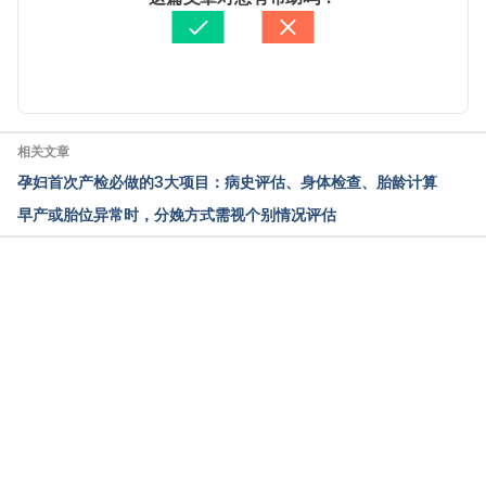
醫學審稿：
賴建翰醫師
由 
Jeff Ong
 更新
相关文章
孕妇首次产检必做的3大项目：病史评估、身体检查、胎龄计算
早产或胎位异常时，分娩方式需视个别情况评估
载入中