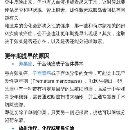
查中反映出来。但也有人血液指标看起来正常，这时候就要
评估是否和甲状腺、肾上腺素、雄性激素或胰岛素阻抗等问
题有关。
雌激素的变化会影响女性的健康，那一些和荷尔蒙相关的妇
科疾病或癌症，会不会也让更年期提早出现呢？其实，这取
决于卵巢是否还存在，以及是否还能分泌雌激素。
更年期提早的原因
卵巢癌
、子宫颈癌或子宫体异常
患有卵巢癌、
子宫颈癌
或子宫体异常的女性，可能会出现早
发性更年期（Premature menopause）。张医生指出，卵
巢癌中有一种带有特定基因型的生殖细胞癌，高发于中学和
青少年族群，需要通过断层扫描来确诊，并且通常需要手术
切除患部。
即使切除了单侧卵巢，只要另一侧还保留，仍然可以继续分
泌荷尔蒙。
放射治疗、化疗或卵巢切除