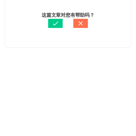
2025/08/25
文： 
張雅惠
这篇文章对您有帮助吗？
醫學審稿：
張宇琪醫師
由 
Jeff Ong
 更新
载入中