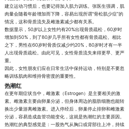
建立运动习惯后，也要记得加入肌力训练。张医生强调，肌
肉量会随着年龄增加而下降，容易出现所谓“骨松肌少症”的
情况，这和骨质流失及雌激素减少都有关系。
数据显示，50岁以上女性约有20%出现骨质疏松，60岁时
增加到50%，到了80岁几乎所有女性都有骨质疏松。相比
之下，男性在60岁时骨质仅减少约20%，80岁时才有一半
人出现骨质疏松。由此可见，女性骨质流失来得更早、更严
重。
因此，女性朋友们应在日常生活中保持运动，特别是不要忽
略训练肌肉和维持骨密度的重要性。
热潮红
在更年期症状当中，雌激素（Estrogen）是主要相关的激
素。雌激素主要由卵巢分泌，但身体周边的脂肪细胞也能转
换出少量游离雌激素。进入停经后，卵巢停止排卵和雌激素
分泌，容易造成血管功能变化，这就是热潮红的主要原因。
热潮红的典型感觉是：一股热气从胸口或背部往上冲，持续