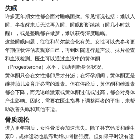
失眠
许多更年期女性都会面对睡眠困扰。常见情况包括：难以入
睡、半夜醒来后无法再入睡、睡眠断断续续（睡几小时就
醒），或是整晚都在做梦，难以获得深度睡眠。
这些睡眠问题，往往和荷尔蒙变化有关。女性可以先参考更
年期症状评估表观察自己，再到医院进行超声波、抹片检查
和血液检测。医生可以通过血液中的黄体酮
（Progesterone）水平，协助判断身体状况。
黄体酮只会在女性排卵后才分泌；在怀孕期间，黄体酮更是
维持胎儿发育所必需的激素。但在停经后，黄体酮和雌激素
都会下降，而无论雌激素或黄体酮过低或过高，都会对身体
产生影响。因此，需要在医生指导下调整两者的平衡，来帮
助改善失眠和其他不适。
骨质疏松
进入更年期后，女性骨质会加速流失。除了补充钙质和维生
素D，规律运动也能帮助增加骨骼强度。但如果平时没有运