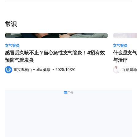
常识
支气管炎
支气管炎
感冒后久咳不止？当心急性支气管炎！4招有效
什么是支气
预防气管发炎
与治疗
事实查核由 
Hello 健康
 •
2025/10/20
由 
賴建翰
广告