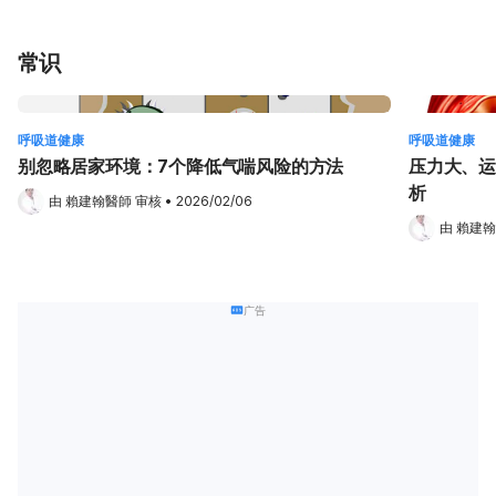
常识
呼吸道健康
呼吸道健康
别忽略居家环境：7个降低气喘风险的方法
压力大、运
析
由 
賴建翰醫師
 审核
•
2026/02/06
由 
賴建翰
广告