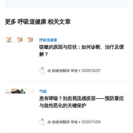
更多 呼吸道健康 相关文章
呼吸道健康
咳嗽的原因与症状：如何诊断、治疗及缓
解？
由 
賴建翰醫師
 审核
•
2025/12/27
气喘
患有哮喘？别忽视流感疫苗——预防重症
与急性恶化的关键保护
由 
賴建翰醫師
 审核
•
2025/11/26