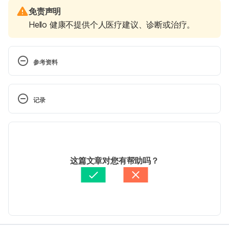
免责声明
Hello 健康不提供个人医疗建议、诊断或治疗。
参考资料
菊美好，心花绽，日日缤纷彩（台湾农业主题馆）
https://kmweb.coa.gov.tw/subject/subject.php?
记录
id=46078 Accessed March 9, 2022
 现行版本
菊花（台湾农委会农业儿童网）
https://kids.coa.gov.tw/view.php?
2025/06/16
func=knowledge&subfunc=kids_knowledge&categ
文： 
eddie.wu
这篇文章对您有帮助吗？
ory=A14&id=78 Accessed March 9, .2022
资料查核：
Hello 健康
由 
周士閔
 更新
中药学堂：菊花(上）（台湾新北市药师公会）
http://tcpa.taiwan-pharma.org.tw/node/20911 
Accessed March 9, 2022