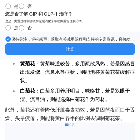
是
否
您是否了解 GIP 和 GLP-1 治疗？
这是一类通过抑制食欲和减缓消化来帮助体重管理的药物。
是
否
保持关注，轻松减重：获取有关减重治疗和支持的专家资讯，直接发送
到您的邮箱。
计算
黄菊花
：黄菊味道较苦，多用疏散风热，若是因感冒
出现发烧、流鼻水等症状，则能泡杯黄菊花茶缓解症
状。
白菊花
：白菊多用养肝明目，味略甘，若是双眼干
涩、流目油，则能选择白菊花作为药材。
此外，菊花还有着降低肝脏毒素功效，若是因熬夜而口干舌
燥、头晕疲倦，则能将黄白各半的比例去调制菊花茶。
广告