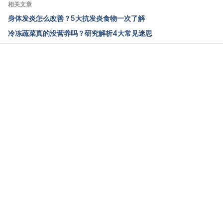
相关文章
中药学堂：菊花(下）（台湾新北市药师公会）
身体发炎怎么改善？5大抗发炎食物一次了解
http://tcpa.taiwan-pharma.org.tw/node/20953 
冷冻蔬菜真的没营养吗？研究解析4大常见迷思
Accessed March 9, 2022
菊花的功能??（台湾亚东纪念医院）
https://www.femh.org.tw/consult/consult?
载入中
Action=4&intqano=1536 Accessed March 9, 2022
炎炎夏日，菊花茶或薄荷茶预防上呼吸道感染（台湾
亚东纪念医院传统医学科）
https://tcmfemh.wordpress.com/tag/%E8%8F%8A
%E8%8A%B1/ Accessed March 9, 2022
眼睛疲倦感 泡一杯菊花茶来缓解（台湾桃园医院）
https://www.tygh.mohw.gov.tw/?
aid=304&pid=97&page_name=detail&iid=718 
Accessed March 9 , 2022