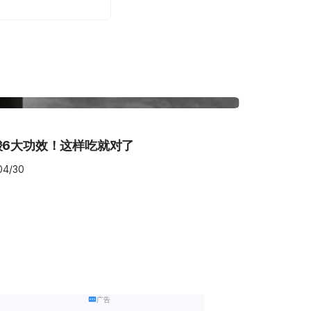
酸6大功效！这样吃就对了
04/30
广告