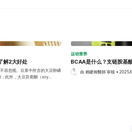
运动营养
了解2大好处
BCAA是什么？支链胺基
不容忽视。豆浆中所含的大豆卵磷
由 
賴建翰醫師
 审核
•
2025/
健康；此外，大豆异黄酮（soy
 那么，喝豆浆还能为身体带来哪些好
》将为您整理 喝豆浆的2大健康好
为更容易长期坚持的健康选择。
日益盛行的今天，越来越多人透过跑
，运动本身是一种能量消耗的过
整体健康。 对健身或重量训练族
与修复不可或缺的营养素。不少人
高、吸收速度快，但相对价格也较