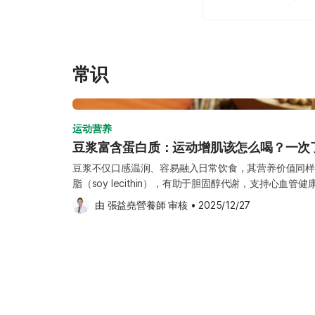
常识
运动营养
豆浆富含蛋白质：运动增肌该怎么喝？一次
豆浆不仅口感温润、容易融入日常饮食，其营养价值同样
脂（soy lecithin），有助于胆固醇代谢，支持心血管
isoflavones）也被认为与缓解女性更年期不适有关。
由 
張益堯營養師
 审核
•
2025/12/27
处？无糖豆浆是否一定比低糖豆浆更适合？《Hello健康
处，并在文末分享简单又实用的饮用搭配建议，让豆浆成
好处1：豆浆富含蛋白质，有助增肌与修复 在运动风气
步、健身、游泳或球类运动，培养规律的运动习惯。不过
程，若未搭配适当的营养补充，反而可能影响身体恢复与
群而言，提升肌肉量是重要目标，而蛋白质正是肌肉合成
会选择乳清蛋白作为补充来源，主要是因为其生物利用率