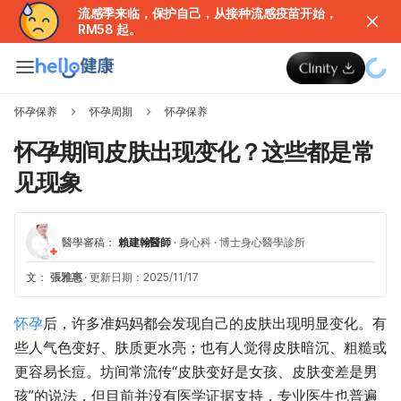
流感季来临，保护自己，从接种流感疫苗开始，
RM58 起。
怀孕保养
怀孕周期
怀孕保养
怀孕期间皮肤出现变化？这些都是常
见现象
醫學審稿：
賴建翰醫師
·
身心科
·
博士身心醫學診所
文：
張雅惠
·
更新日期：2025/11/17
怀孕
后，许多准妈妈都会发现自己的皮肤出现明显变化。有
些人气色变好、肤质更水亮；也有人觉得皮肤暗沉、粗糙或
更容易长痘。坊间常流传“皮肤变好是女孩、皮肤变差是男
孩”的说法，但目前并没有医学证据支持，专业医生也普遍