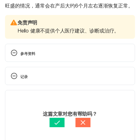
旺盛的情况，通常会在产后大约6个月左右逐渐恢复正常。
免责声明
Hello 健康不提供个人医疗建议、诊断或治疗。
参考资料
Pregnancy and Skin Changes. 
https://www.urmc.rochester.edu/encyclopedia/cont
记录
ent.aspx?contenttypeid=134&contentid=7
 现行版本
Skin Problems of Pregnancy. 
https://www.webmd.com/baby/features/skin-
2025/11/17
problems-of-pregnancy#1
文： 
張雅惠
这篇文章对您有帮助吗？
醫學審稿：
賴建翰醫師
由 
Jeff Ong
 更新