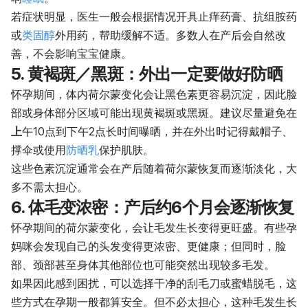
若症状明显，医生一般会根据情况开具止痒药膏、抗组胺药
或
类固醇
外用药，帮助缓解不适。多数人在产后会自然改
善，不会影响宝宝健康。
5. 黄褐斑／黑斑：外出一定要做好防晒
怀孕期间，体内荷尔蒙变化会让黑色素更容易沉淀，因此脸
部或身体部分区域可能出现黄褐斑或黑斑。建议尽量避免在
上
午10点到下午2点长时间曝晒，并在外出时记得戴帽子、
撑伞或使用
防晒乳
保护肌肤。
这些色素沉淀通常会在产后随着荷尔蒙恢复而逐渐淡化，大
多不需太担心。
6. 体毛变浓密：产后约6个月会逐渐恢复
怀孕期间的荷尔蒙变化，会让毛发生长变得更旺盛。有些孕
妈咪会发现自己的头发变得更浓密、更健康；但同时，脸
部、颈部甚至身体其他部位也可能突然出现较多毛发。
如果因此感到困扰，可以选择干净的刮毛刀或蜜蜡脱毛，这
些方式在孕期一般都算安全。但不必太担心，这种毛发生长