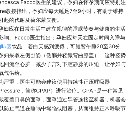
生Francesca Facco医生的建议，孕妇在怀孕期间应特别注
line教授指出，孕妇应每天睡足7至9小时，有助于维持
引起的代谢及荷尔蒙失衡。
生也建议，孕妇应在日常生活中建立规律的睡眠节奏与健康的生活
响。Facco医生指出：孕妇应每天在固定时间入睡与
咖啡因
饮品，若白天感到疲倦，可短暂午睡20至30分
孕妇采取左侧卧姿（侧躺并轻微弯曲膝盖），这种姿势
地回流至心脏，减少子宫对下腔静脉的压迫，让孕妇与
氧气供给。
为严重，医生可能会建议使用持续性正压呼吸器
irway Pressure，简称CPAP）进行治疗。CPAP是一种常见
戴覆盖口鼻的面罩，面罩通过导管连接至机器，机器会
以防止气道在睡眠中塌陷或阻塞，从而维持正常呼吸节