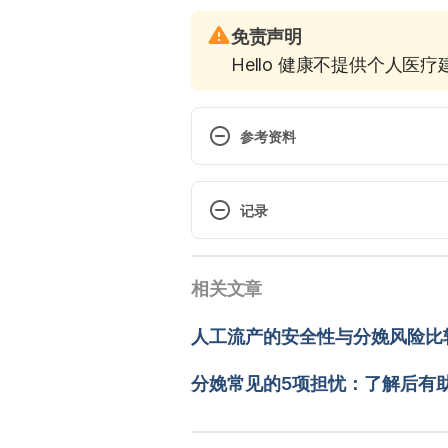
免责声明
Hello 健康不提供个人医
参考资料
Sleep Apnea. https://www.webm
记录
Obstructive Sleep Apnea in Pre
and-pregnancy-3014773
 现行版本
相关文章
2025/11/12
Sleep Apnea During Pregnancy. 
pregnancy
文： 
Adam Wu
人工流产的安全性与分娩风险比
醫學審稿：
賴建翰醫師
Obstructive Sleep Apnea Healthy 
由 
Jeff Ong
 更新
分娩常见的5项担忧：了解后有
apnea in pregnancy.  https://w
health/news/online/%7Bbcc705
habits-positions-essential-in-m