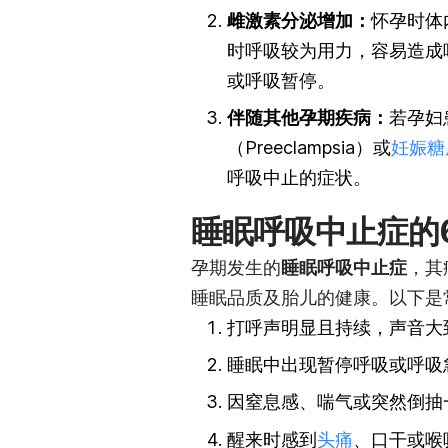
雌激素分泌增加：
怀孕时体
时呼吸较为用力，容易造成
或呼吸暂停。
伴随其他孕期疾病：
若孕妇
（Preeclampsia）或
妊娠糖
呼吸中止的症状。
睡眠呼吸中止症的
孕期发生的
睡眠呼吸中止症
，其
睡眠品质及胎儿的健康。以下是
打呼声明显且持续，声音大
睡眠中出现暂停呼吸或呼吸
因窒息感、喘气或突然倒抽
醒来时感到
头痛
、口干或喉