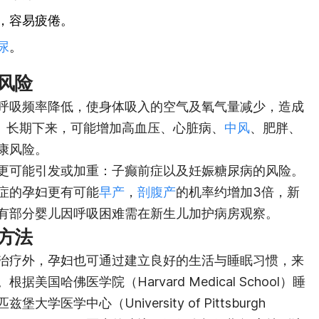
，容易疲倦。
尿
。
风险
呼吸频率降低，使身体吸入的空气及氧气量减少，造成
a）。长期下来，可能增加高血压、心脏病、
中风
、肥胖、
康风险。
更可能引发或加重：子癫前症以及妊娠糖尿病的风险。
症的孕妇更有可能
早产
，
剖腹产
的机率约增加3倍，新
有部分婴儿因呼吸困难需在新生儿加护病房观察。
方法
治疗外，孕妇也可通过建立良好的生活与睡眠习惯，来
国哈佛医学院（Harvard Medical School）睡
匹兹堡大学医学中心（University of Pittsburgh