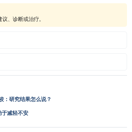
疗建议、诊断或治疗。
d.com/sleep-disorders/sleep-apnea/sleep-apnea
gnancy.  https://www.verywellhealth.com/sleep-apnea-
https://www.thebump.com/a/sleep-apnea-during-
较：研究结果怎么说？
sleep habits, positions essential in managing sleep 
助于减轻不安
ww.healio.com/internal-medicine/womens-
a1-5a58-42d1-9f4f-ca954646daa5%7D/healthy-sleep-
anaging-sleep-apnea-in-pregnancy