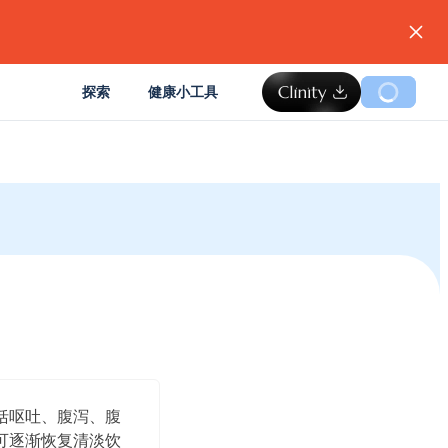
。
探索
健康小工具
括呕吐、腹泻、腹
可逐渐恢复清淡饮