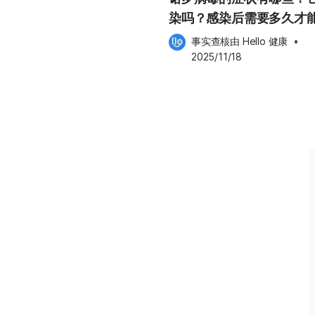
染吗？感染后需要多久才
复？感染期间适合吃什么
要马上吃药？8个常见误区家长必
事实查核由 
Hello 健康
 •
2025/11/18
以诺罗病毒（Norovirus）和
风险因素 以下情况可能会提高感染病毒
环境：在
中心、学校或护理机构。 免疫
艾滋病患者、正在接受化疗的癌症病
适或相关症状，建议向医生咨询，
会根据患者的症状、病程与身体检查
动的社区中是否有其他类似病例，
检测，用于判断是否感染轮状病
目前针对
灭病毒，且不必要的抗生素使用可
毒性肠胃炎。 大多数情况下，治
解质以及缓解症状，直到身体自行