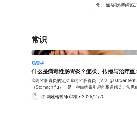
食。如症状持续或
常识
肠胃炎
什么是病毒性肠胃炎？症状、传播与治疗重
病毒性肠胃炎的定义 病毒性肠胃炎（Viral gastroenter
（Stomach flu），是一种由病毒引起的肠道感染。
呕吐，有时也会伴随发烧。对于婴幼儿、年长者，或免疫
由 
賴建翰醫師
 审核
•
2025/11/20
导致脱水或更严重的并发症。 病毒性肠胃炎相当普遍，
过良好的卫生习惯与适当预防措施，可以降低感染风险。
更多相关资讯。 病毒性肠胃炎的症状 以下是病毒性肠胃炎常见的症状： 水样腹泻（通常不
会出现血便；若有血便，可能表示感染较严重，应立即就医） 腹部绞痛 恶心与呕吐
随肌肉酸痛或头痛 轻微发烧 本文未涵盖所有可能的症状。如有不确定或症状持续恶化，建
议尽快向医生咨询。 什么时候应该就医？ 若出现以下情况，建议尽