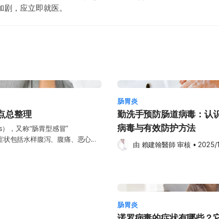
加剧，应立即就医。
肠胃炎
点总整理
勤洗手预防肠道病毒：认
病毒与有效防护方法
itis），又称“肠胃型感冒”
常见症状包括水样腹泻、腹痛、恶心、
由 
賴建翰醫師
 审核
•
2025/
系统较弱的人群，严重病例可能会
各年龄层都有可能感染。不过，透
如有疑问，建议向医生咨询以获得
 可能伴
肠胃炎
快就医： 持续腹泻超过
诺罗病毒的症状有哪些？