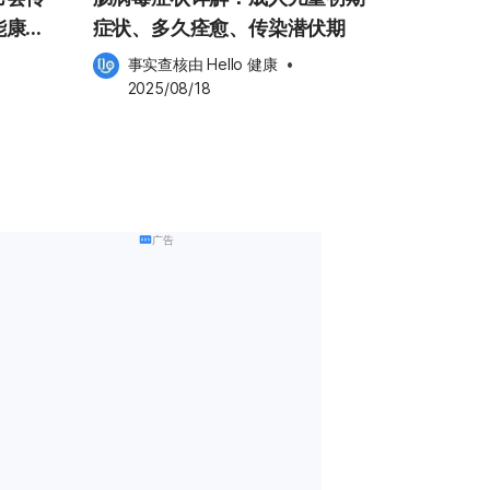
能康
症状、多久痊愈、传染潜伏期
？
事实查核由 
Hello 健康
 •
2025/08/18
广告